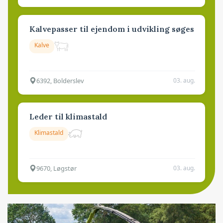
Kalvepasser til ejendom i udvikling søges
Kalve
6392, Bolderslev
03. aug.
Leder til klimastald
Klimastald
9670, Løgstør
03. aug.