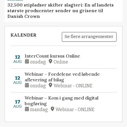
32.500 stipladser skifter slagteri: En af landets
største producenter sender nu grisene til
Danish Crown
KALENDER
Se flere arrangementer
InterCount kursus Online
12
AUG
onsdag
Online
Webinar – Fordelene ved løbende
12
aflevering af bilag
AUG
onsdag
Webinar - ONLINE
Webinar – Kom i gang med digital
17
bogføring
AUG
mandag
Webinar - ONLINE