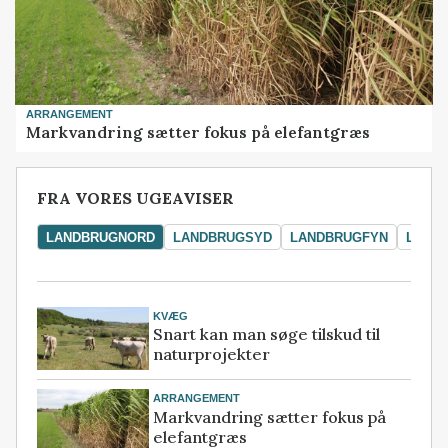
ARRANGEMENT
Markvandring sætter fokus på elefantgræs
FRA VORES UGEAVISER
LANDBRUGNORD
LANDBRUGSYD
LANDBRUGFYN
LAND
KVÆG
Snart kan man søge tilskud til
naturprojekter
ARRANGEMENT
Markvandring sætter fokus på
elefantgræs