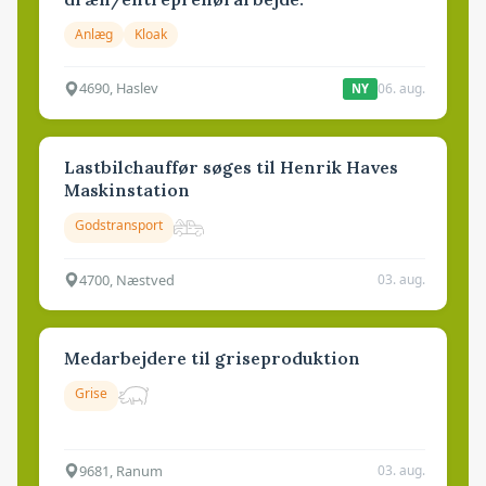
Anlæg
Kloak
4690, Haslev
06. aug.
NY
Lastbilchauffør søges til Henrik Haves
Maskinstation
Godstransport
4700, Næstved
03. aug.
Medarbejdere til griseproduktion
Grise
9681, Ranum
03. aug.