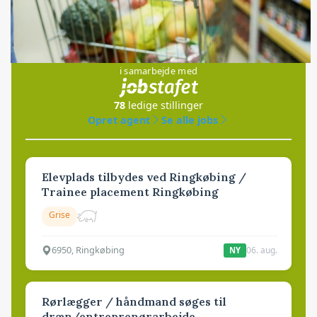
Jobs
i samarbejde med
78
ledige stillinger
Opret agent
Se alle jobs
Elevplads tilbydes ved Ringkøbing /
Trainee placement Ringkøbing
Grise
6950, Ringkøbing
06. aug.
NY
Rørlægger / håndmand søges til
dræn/entreprenørarbejde.