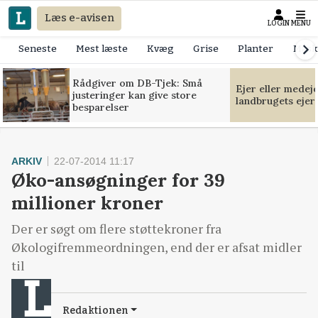
Læs e-avisen
LOGIN
MENU
Seneste
Mest læste
Kvæg
Grise
Planter
Mask
Rådgiver om DB-Tjek: Små
Ejer eller medej
justeringer kan give store
landbrugets ejer
besparelser
ARKIV
22-07-2014 11:17
Øko-ansøgninger for 39
millioner kroner
Der er søgt om flere støttekroner fra
Økologifremmeordningen, end der er afsat midler
til
Redaktionen