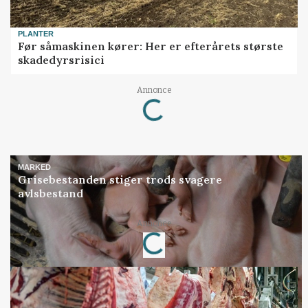
PLANTER
Før såmaskinen kører: Her er efterårets største
skadedyrsrisici
Loading...
Annonce
MARKED
Grisebestanden stiger trods svagere
avlsbestand
Loading...
Annonce