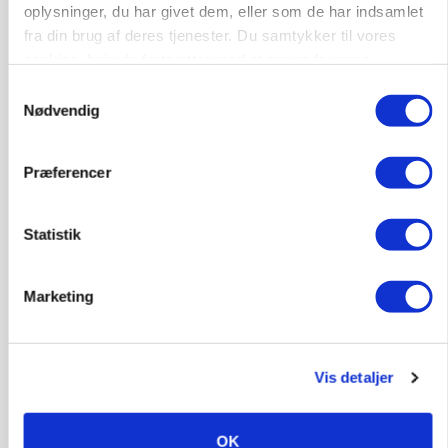
oplysninger, du har givet dem, eller som de har indsamlet
fra din brug af deres tjenester. Du samtykker til vores
cookies, hvis du fortsætter med at anvende vores
hjemmeside.
Samtykkevalg
Nødvendig
Præferencer
Statistik
BUSINESS
Fra mark til mur: Byggeriet kan åbne nyt
marked for biokul
Marketing
Annonce
POLITIK
Vis detaljer
»Nu stopper I«: Landbrugsdebattør og
protestgruppe vil demonstrere mod ny
gødskningslov
OK