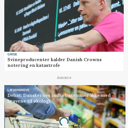
GRISE
Svineproducenter kalder Danish Crowns
notering en katastrofe
Annonce
LÆSERBREVE
Debat: Danskernes indkøb stemmer ikke med
kravene til økologi
Annonce
Loading...