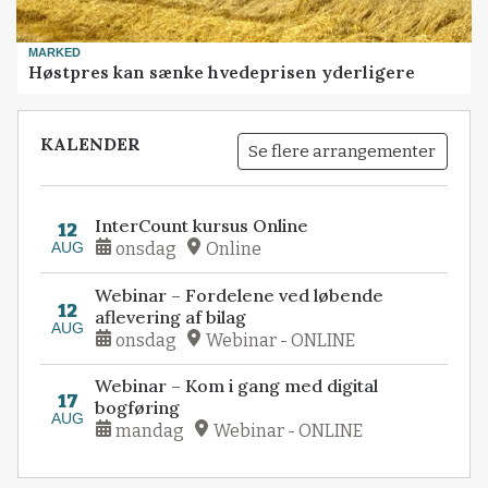
MARKED
Høstpres kan sænke hvedeprisen yderligere
KALENDER
Se flere arrangementer
InterCount kursus Online
12
AUG
onsdag
Online
Webinar – Fordelene ved løbende
12
aflevering af bilag
AUG
onsdag
Webinar - ONLINE
Webinar – Kom i gang med digital
17
bogføring
AUG
mandag
Webinar - ONLINE