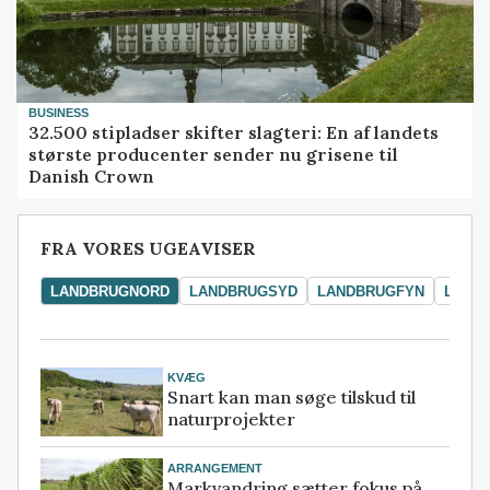
BUSINESS
32.500 stipladser skifter slagteri: En af landets
største producenter sender nu grisene til
Danish Crown
FRA VORES UGEAVISER
LANDBRUGNORD
LANDBRUGSYD
LANDBRUGFYN
LAND
KVÆG
Snart kan man søge tilskud til
naturprojekter
ARRANGEMENT
Markvandring sætter fokus på