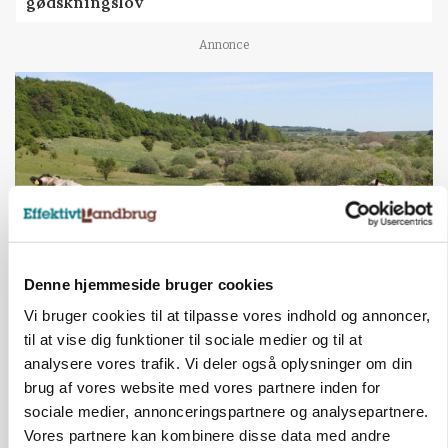
gødskningslov
Annonce
Denne hjemmeside bruger cookies
Vi bruger cookies til at tilpasse vores indhold og annoncer,
KVÆG
Snart kan man søge tilskud til naturprojekter
til at vise dig funktioner til sociale medier og til at
analysere vores trafik. Vi deler også oplysninger om din
Annonce
brug af vores website med vores partnere inden for
sociale medier, annonceringspartnere og analysepartnere.
PLANTER
Vores partnere kan kombinere disse data med andre
Før såmaskinen kører: Her er efterårets største