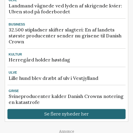
ULVE
Landmand vågnede ved lyden af skrigende kvier:
Ulven stod på foderbordet
BUSINESS
32.500 stipladser skifter slagteri: En af landets
største producenter sender nu grisene til Danish
Crown
KULTUR
Herregård holder høstdag
ULVE
Lille hund blev dræbt af ulv i Vestjylland
GRISE
Svineproducenter kalder Danish Crowns notering
en katastrofe
Se flere nyheder her
Annonce