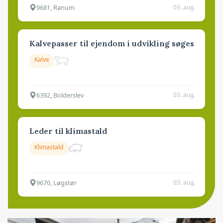
9681, Ranum
03. aug.
Kalvepasser til ejendom i udvikling søges
Kalve
6392, Bolderslev
03. aug.
Leder til klimastald
Klimastald
9670, Løgstør
03. aug.