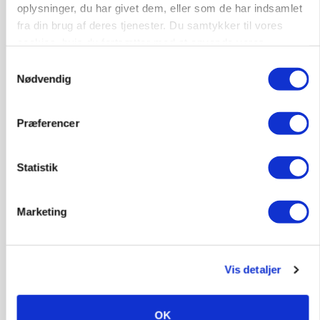
skadedyrsrisici
oplysninger, du har givet dem, eller som de har indsamlet
Loading...
fra din brug af deres tjenester. Du samtykker til vores
Annonce
cookies, hvis du fortsætter med at anvende vores
hjemmeside.
Samtykkevalg
Nødvendig
Præferencer
Statistik
Marketing
MARKED
Vis detaljer
Uændret notering: Spæde lyspunkter i fortsat
presset marked for oksekød
OK