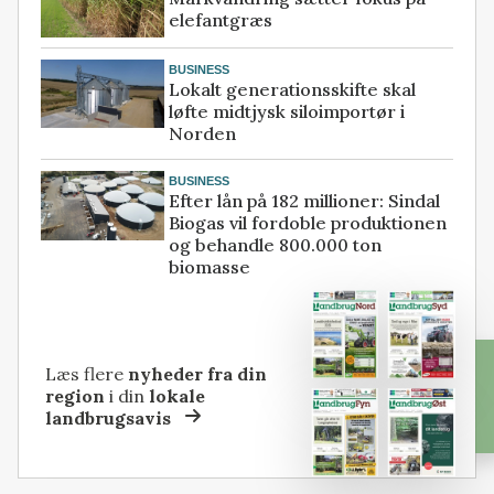
elefantgræs
BUSINESS
Lokalt generationsskifte skal
løfte midtjysk siloimportør i
Norden
BUSINESS
Efter lån på 182 millioner: Sindal
Biogas vil fordoble produktionen
og behandle 800.000 ton
biomasse
Læs flere
nyheder fra din
region
i din
lokale
landbrugsavis