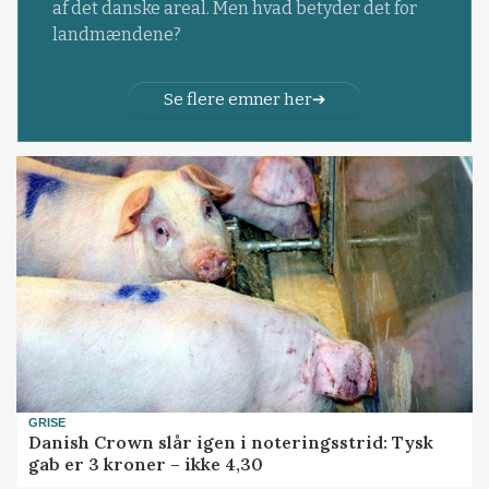
af det danske areal. Men hvad betyder det for
landmændene?
Se flere emner her
GRISE
Danish Crown slår igen i noteringsstrid: Tysk
gab er 3 kroner – ikke 4,30