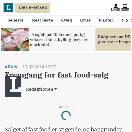
Læs e-avisen
LOGIN
MENU
Seneste
Mest læste
Kvæg
Grise
Planter
Mask
Prisgab på 20 kroner pr. kg
Rådgiver om DB-
vokser: Polsk kylling presser
give store bespa
markedet
ARKIV
17-07-2014 15:57
Fremgang for fast food-salg
Redaktionen
Annonce
Loading...
Salget af fast food er stigende, og baggrunden