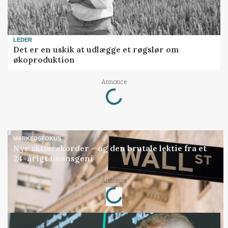
LEDER
Det er en uskik at udlægge et røgslør om
økoproduktion
Loading...
Annonce
MARKEDSFOKUS
Nye aktierekorder – og den brutale lektie fra et
24-årigt finansgeni
Loading...
Annonce