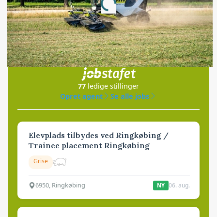
Jobs
i samarbejde med
77
ledige stillinger
Opret agent
Se alle jobs
Elevplads tilbydes ved Ringkøbing /
Trainee placement Ringkøbing
Grise
6950, Ringkøbing
06. aug.
NY