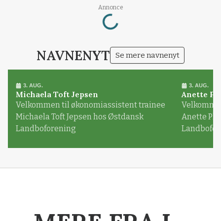
Loading...
Annonce
NAVNENYT
Se mere navnenyt
3. AUG.
3. AUG.
Michaela Toft Jepsen
Anette Pl
Velkommen til økonomiassistent trainee
Velkommen 
Michaela Toft Jepsen hos Østdansk
Anette Pl
Landboforening
Landbofor