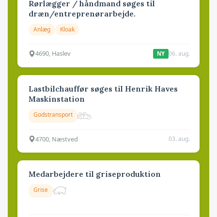
Rørlægger / håndmand søges til
dræn/entreprenørarbejde.
Anlæg
Kloak
4690, Haslev
06. aug.
NY
Lastbilchauffør søges til Henrik Haves
Maskinstation
Godstransport
4700, Næstved
03. aug.
Medarbejdere til griseproduktion
Grise