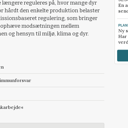
 længere reguleres på, hvor mange dyr
En a
 hårdt den enkelte produktion belaster
send
missionsbaseret regulering, som bringer
at ophæve modsætningen mellem
PLAN
Ny s
n og hensyn til miljø, klima og dyr.
Har 
verd
en
t immunforsvar
oakarbejde«