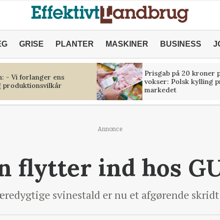
ÆG
GRISE
PLANTER
MASKINER
BUSINESS
J
Prisgab på 20 kroner p
 - Vi forlanger ens
vokser: Polsk kylling 
 produktionsvilkår
markedet
Annonce
 flytter ind hos G
redygtige svinestald er nu et afgørende skridt 