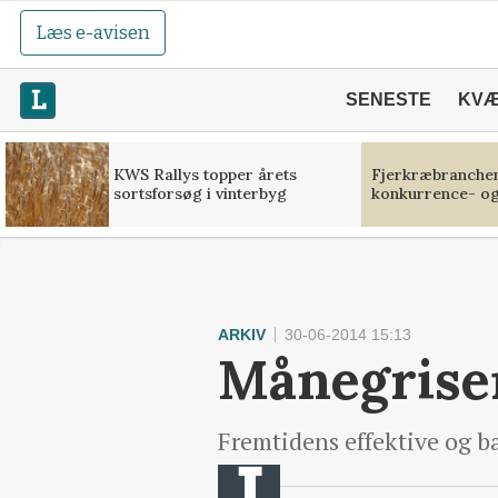
Læs e-avisen
SENESTE
KV
KWS Rallys topper årets
Fjerkræbranchen:
sortsforsøg i vinterbyg
konkurrence- og
ARKIV
30-06-2014 15:13
Månegrisen
Fremtidens effektive og bæ