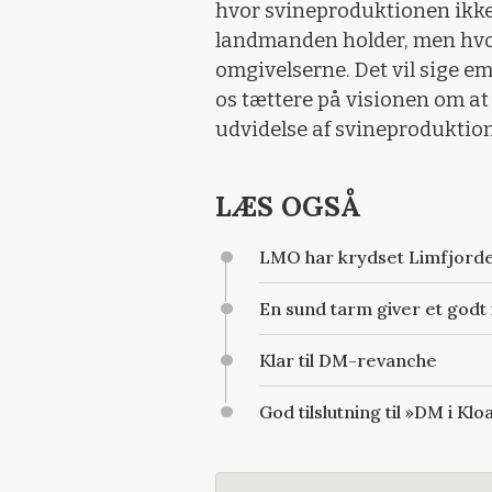
hvor svineproduktionen ikke
landmanden holder, men hvor
omgivelserne. Det vil sige e
os tættere på visionen om 
udvidelse af svineproduktione
LÆS OGSÅ
LMO har krydset Limfjord
En sund tarm giver et god
Klar til DM-revanche
God tilslutning til »DM i Kl