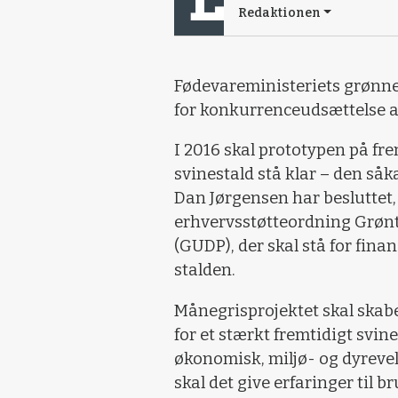
Redaktionen
Fødevareministeriets grønne
for konkurrenceudsættelse af
I 2016 skal prototypen på fr
svinestald stå klar – den så
Dan Jørgensen har besluttet, 
erhvervsstøtteordning Grøn
(GUDP), der skal stå for fin
stalden.
Månegrisprojektet skal skab
for et stærkt fremtidigt svin
økonomisk, miljø- og dyrev
skal det give erfaringer til b