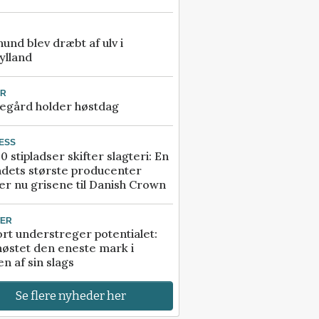
 hund blev dræbt af ulv i
ylland
UR
egård holder høstdag
ESS
0 stipladser skifter slagteri: En
ndets største producenter
r nu grisene til Danish Crown
TER
rt understreger potentialet:
høstet den eneste mark i
n af sin slags
Se flere nyheder her