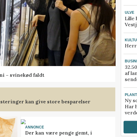
ULVE
Lille
Vestj
KULT
Herr
BUSIN
32.50
af la
ni – svinekød faldt
sende
PLAN
Ny so
steringer kan give store besparelser
Har 
verde
ANNONCE
Der kan være penge gemt, i