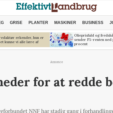
ÆG
GRISE
PLANTER
MASKINER
BUSINESS
J
Olieprisfald og fredsh
predaktør erkender, hun er
sender F5-renten ned 
et kunne vi alle lære af
procent
Annonce
eder for at redde 
eforbundet NNF har stadig gang i forhandling