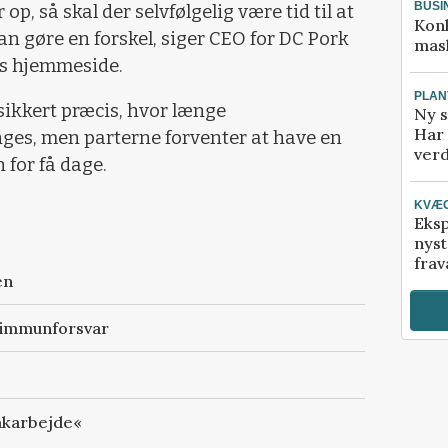
BUSI
p, så skal der selvfølgelig være tid til at
Kon
an gøre en forskel, siger CEO for DC Pork
mask
ns hjemmeside.
PLAN
sikkert præcis, hvor længe
Ny s
Har 
ges, men parterne forventer at have en
verd
 for få dage.
KVÆ
Eksp
nyst
frav
en
t immunforsvar
oakarbejde«