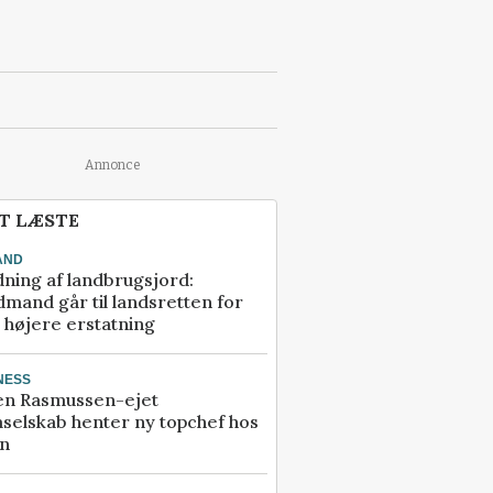
Annonce
T LÆSTE
AND
ning af landbrugsjord:
mand går til landsretten for
å højere erstatning
NESS
en Rasmussen-ejet
selskab henter ny topchef hos
an