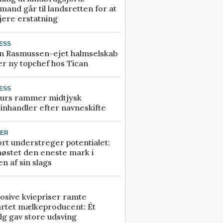
and går til landsretten for at
jere erstatning
ESS
n Rasmussen-ejet halmselskab
r ny topchef hos Tican
ESS
urs rammer midtjysk
inhandler efter navneskifte
TER
rt understreger potentialet:
høstet den eneste mark i
n af sin slags
osive kviepriser ramte
artet mælkeproducent: Ét
lg gav store udsving