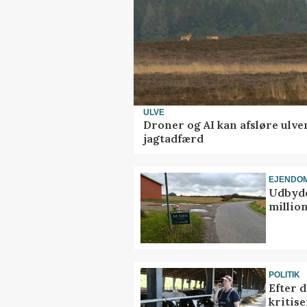
ULVE
Droner og AI kan afsløre ulve
jagtadfærd
EJENDO
Udbyde
million
POLITIK
Efter 
kritis