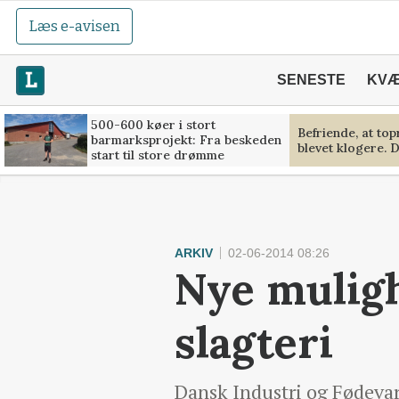
Læs e-avisen
SENESTE
KV
500-600 køer i stort
Befriende, at to
barmarksprojekt: Fra beskeden
blevet klogere. D
start til store drømme
ARKIV
02-06-2014 08:26
Nye muligh
slagteri
Dansk Industri og Fødevar