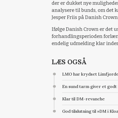
der er dukket nye muligheder o
analysere til bunds, om det k
Jesper Friis på Danish Crow
Ifølge Danish Crown er det u
forhandlingsperioden forlæn
endelig udmelding klar inden
LÆS OGSÅ
LMO har krydset Limfjord
En sund tarm giver et god
Klar til DM-revanche
God tilslutning til »DM i Kl