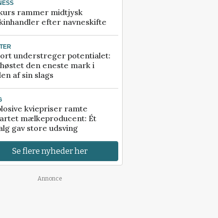
NESS
kurs rammer midtjysk
inhandler efter navneskifte
TER
ort understreger potentialet:
høstet den eneste mark i
en af sin slags
G
losive kviepriser ramte
artet mælkeproducent: Ét
alg gav store udsving
Se flere nyheder her
Annonce