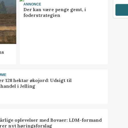
ANNONCE
Der kan være penge gemt, i
foderstrategien
ns
MME
r 128 hektar økojord: Udsigt til
handel i Jelling
dårlige oplevelser med Bovaer: LDM-formand
erer nyt høringsforslag