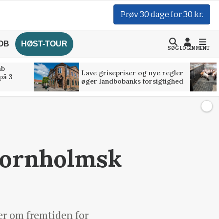
Prøv 30 dage for 30 kr.
OB
HØST-TOUR
SØG
LOGIN
MENU
åb
Lave grisepriser og nye regler
på 3
øger landbobanks forsigtighed
bornholmsk
er om fremtiden for