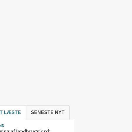
T LÆSTE
SENESTE NYT
ND
ning af landbrugsjord: