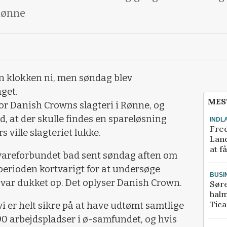
Rønne
 klokken ni, men søndag blev
get.
MES
for Danish Crowns slagteri i Rønne, og
 at der skulle findes en spareløsning
INDL
Fred
ville slagteriet lukke.
Land
at f
vareforbundet bad sent søndag aften om
perioden kortvarigt for at undersøge
BUSI
 var dukket op. Det oplyser Danish Crown.
Sør
halm
Tic
i er helt sikre på at have udtømt samtlige
90 arbejdspladser i ø-samfundet, og hvis