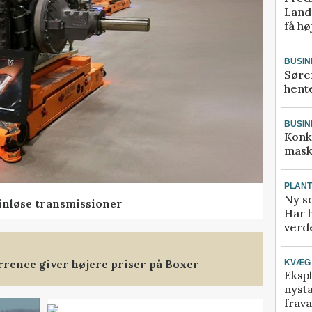
Landm
få hø
BUSIN
Søre
hente
BUSIN
Konk
mask
PLAN
Ny so
rinløse transmissioner
Har 
verde
rence giver højere priser på Boxer
KVÆG
Ekspl
nyst
frava