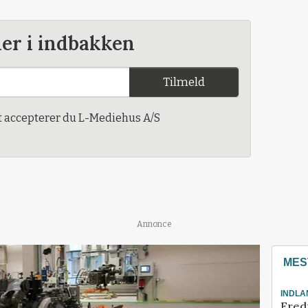
der i indbakken
Tilmeld
t accepterer du L-Mediehus A/S
Annonce
MES
INDLA
Fred