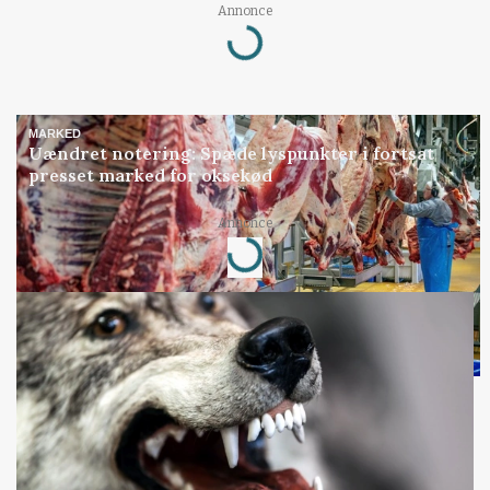
Annonce
Loading...
MARKED
Uændret notering: Spæde lyspunkter i fortsat
presset marked for oksekød
Annonce
Loading...