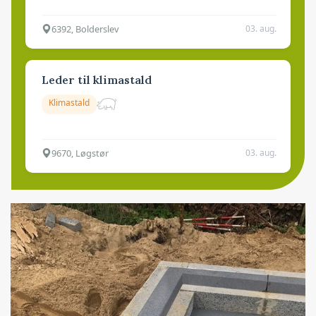
6392, Bolderslev
03. aug.
Leder til klimastald
Klimastald
9670, Løgstør
03. aug.