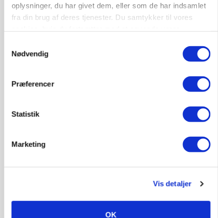
oplysninger, du har givet dem, eller som de har indsamlet
fra din brug af deres tjenester. Du samtykker til vores
cookies, hvis du fortsætter med at anvende vores
hjemmeside.
Samtykkevalg
Nødvendig
Præferencer
KVÆG
Snart kan man søge tilskud til naturprojekter
Statistik
Marketing
Vis detaljer
OK