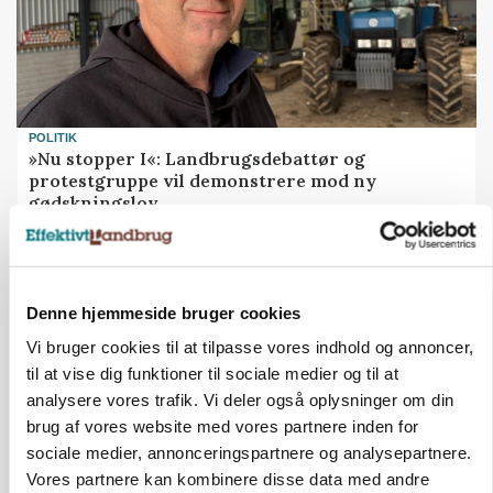
POLITIK
»Nu stopper I«: Landbrugsdebattør og
protestgruppe vil demonstrere mod ny
gødskningslov
Annonce
POLITIK
Denne hjemmeside bruger cookies
Folketinget behandler ny gødskningslov: Sådan
kan den ændre din bedrift fra 2027
Vi bruger cookies til at tilpasse vores indhold og annoncer,
til at vise dig funktioner til sociale medier og til at
Annonce
analysere vores trafik. Vi deler også oplysninger om din
Loading...
brug af vores website med vores partnere inden for
sociale medier, annonceringspartnere og analysepartnere.
Vores partnere kan kombinere disse data med andre