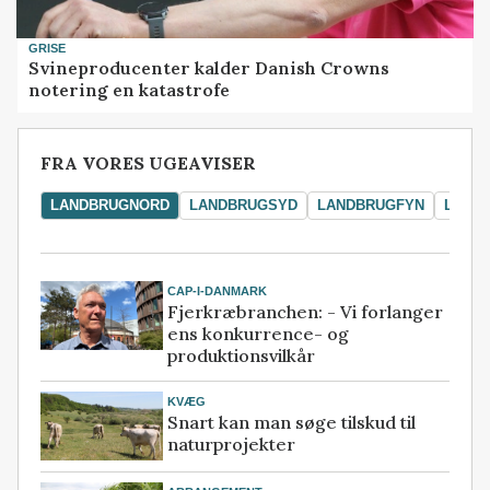
GRISE
Svineproducenter kalder Danish Crowns
notering en katastrofe
FRA VORES UGEAVISER
LANDBRUGNORD
LANDBRUGSYD
LANDBRUGFYN
LAND
CAP-I-DANMARK
Fjerkræbranchen: - Vi forlanger
ens konkurrence- og
produktionsvilkår
KVÆG
Snart kan man søge tilskud til
naturprojekter