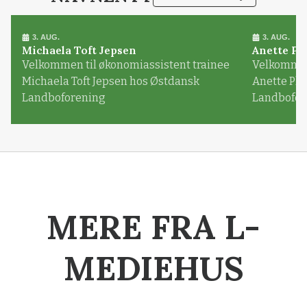
3. AUG.
3. AUG.
Michaela Toft Jepsen
Anette Pl
Velkommen til økonomiassistent trainee
Velkommen 
Michaela Toft Jepsen hos Østdansk
Anette Pl
Landboforening
Landbofor
MERE FRA L-
MEDIEHUS