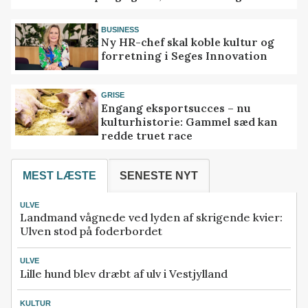
BUSINESS
Ny HR-chef skal koble kultur og
forretning i Seges Innovation
GRISE
Engang eksportsucces – nu
kulturhistorie: Gammel sæd kan
redde truet race
MEST LÆSTE
SENESTE NYT
ULVE
Landmand vågnede ved lyden af skrigende kvier:
Ulven stod på foderbordet
ULVE
Lille hund blev dræbt af ulv i Vestjylland
KULTUR