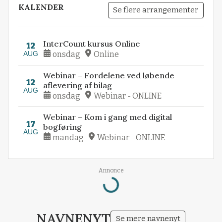
KALENDER
Se flere arrangementer
InterCount kursus Online
12
AUG
onsdag
Online
Webinar – Fordelene ved løbende
12
aflevering af bilag
AUG
onsdag
Webinar - ONLINE
Webinar – Kom i gang med digital
17
bogføring
AUG
mandag
Webinar - ONLINE
Annonce
Loading...
NAVNENYT
Se mere navnenyt