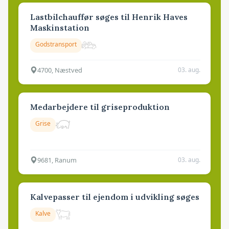
Lastbilchauffør søges til Henrik Haves
Maskinstation
Godstransport
4700, Næstved
03. aug.
Medarbejdere til griseproduktion
Grise
9681, Ranum
03. aug.
Kalvepasser til ejendom i udvikling søges
Kalve