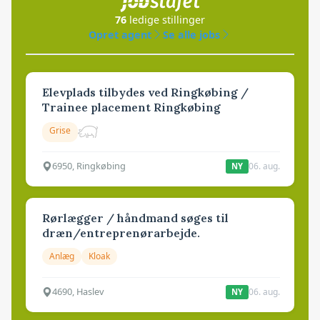
76
ledige stillinger
Opret agent
Se alle jobs
Elevplads tilbydes ved Ringkøbing /
Trainee placement Ringkøbing
Grise
6950, Ringkøbing
06. aug.
NY
Rørlægger / håndmand søges til
dræn/entreprenørarbejde.
Anlæg
Kloak
4690, Haslev
06. aug.
NY