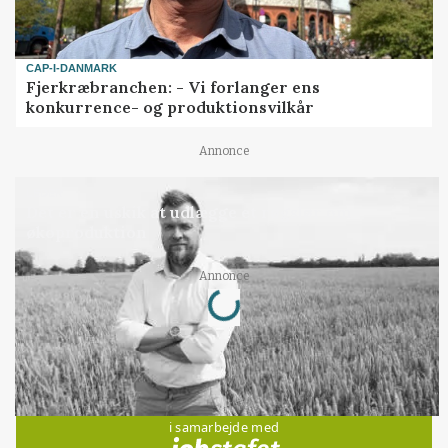
CAP-I-DANMARK
Fjerkræbranchen: - Vi forlanger ens
konkurrence- og produktionsvilkår
Annonce
LEDER
Det er en uskik at udlægge et røgslør om
økoproduktion
Loading...
Annonce
Jobs
i samarbejde med