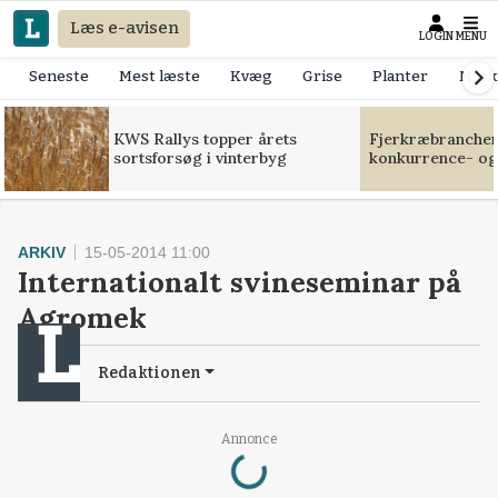
Læs e-avisen
LOGIN
MENU
Seneste
Mest læste
Kvæg
Grise
Planter
Mask
KWS Rallys topper årets
Fjerkræbranchen:
sortsforsøg i vinterbyg
konkurrence- og
ARKIV
15-05-2014 11:00
Internationalt svineseminar på
Agromek
Redaktionen
Loading...
Annonce