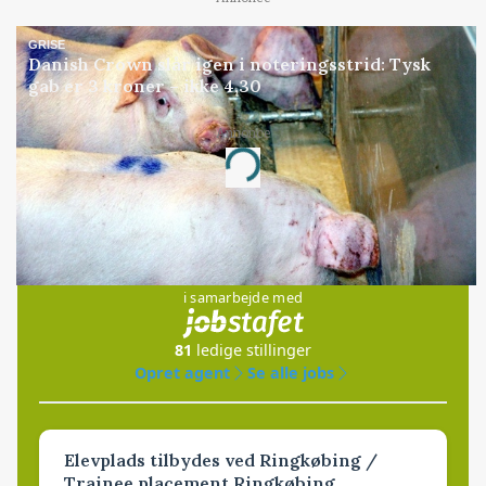
GRISE
Danish Crown slår igen i noteringsstrid: Tysk
gab er 3 kroner – ikke 4,30
Annonce
Loading...
Jobs
i samarbejde med
81
ledige stillinger
Opret agent
Se alle jobs
Elevplads tilbydes ved Ringkøbing /
Trainee placement Ringkøbing