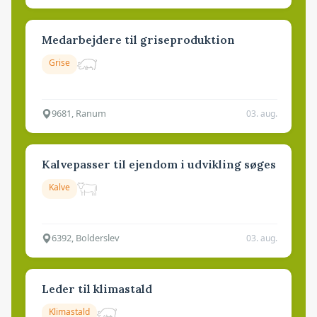
Medarbejdere til griseproduktion
Grise
9681, Ranum
03. aug.
Kalvepasser til ejendom i udvikling søges
Kalve
6392, Bolderslev
03. aug.
Leder til klimastald
Klimastald