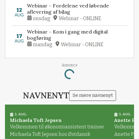
Webinar – Fordelene ved løbende
12
aflevering af bilag
AUG
onsdag
Webinar - ONLINE
Webinar – Kom i gang med digital
17
bogføring
AUG
mandag
Webinar - ONLINE
Loading...
Annonce
NAVNENYT
Se mere navnenyt
3. AUG.
3. AUG.
Michaela Toft Jepsen
Anette Pl
Velkommen til økonomiassistent trainee
Velkommen 
Michaela Toft Jepsen hos Østdansk
Anette Pl