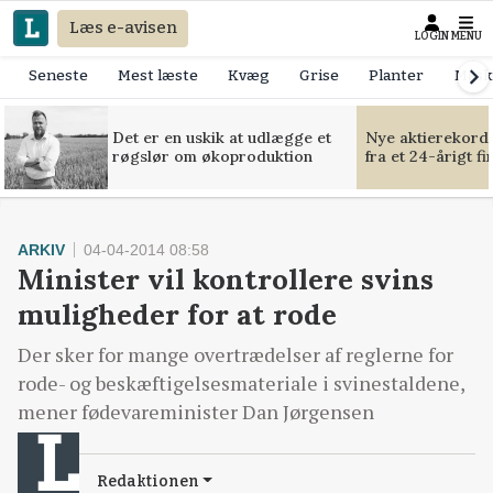
Læs e-avisen
LOGIN
MENU
Seneste
Mest læste
Kvæg
Grise
Planter
Mask
Det er en uskik at udlægge et
Nye aktierekorde
røgslør om økoproduktion
fra et 24-årigt f
ARKIV
04-04-2014 08:58
Minister vil kontrollere svins
muligheder for at rode
Der sker for mange overtrædelser af reglerne for
rode- og beskæftigelsesmateriale i svinestaldene,
mener fødevareminister Dan Jørgensen
Redaktionen