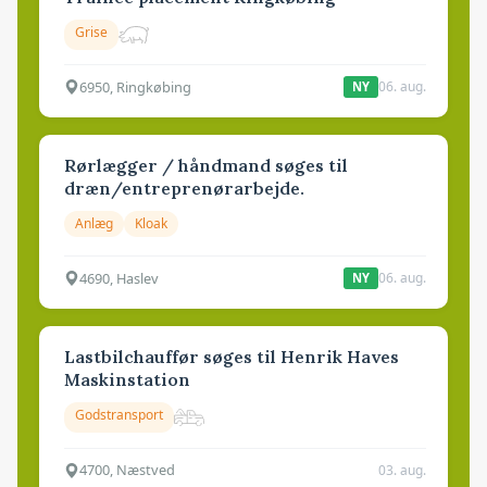
Grise
6950, Ringkøbing
06. aug.
NY
Rørlægger / håndmand søges til
dræn/entreprenørarbejde.
Anlæg
Kloak
4690, Haslev
06. aug.
NY
Lastbilchauffør søges til Henrik Haves
Maskinstation
Godstransport
4700, Næstved
03. aug.