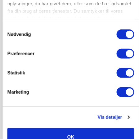
oplysninger, du har givet dem, eller som de har indsamlet
fra din brug af deres tjenester. Du samtykker til vores
cookies, hvis du fortsætter med at anvende vores
GRISE
hjemmeside.
Svineproducenter kalder Danish Crowns pris en
Samtykkevalg
katastrofe
Nødvendig
Annonce
Præferencer
Statistik
Marketing
Vis detaljer
MASKINER
Forserie til selvkørende skårlægger afprøves i år
OK