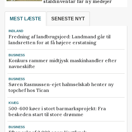
staldinventar får ny medejer
MEST LÆSTE
SENESTE NYT
INDLAND
Fredning af landbrugsjord: Landmand går til
landsretten for at få højere erstatning
BUSINESS
Konkurs rammer midtjysk maskinhandler efter
navneskifte
BUSINESS
Søren Rasmussen-ejet halmselskab henter ny
topchef hos Tican
KVÆG
500-600 køer i stort barmarksprojekt: Fra
beskeden start til store drømme
BUSINESS