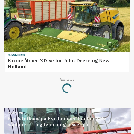
MASKINER
Krone åbner XDisc for John Deere og New
Holland
Loading...
Annonce
PLANTER
Kvælstofkaos på Fyn lammer landmænds
såplaner: - Jeg føler mig pisset på