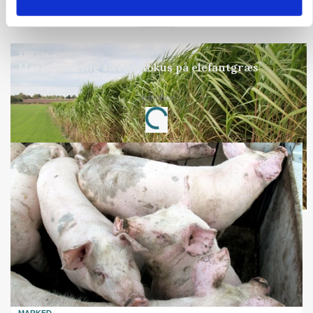
Annonce
ARRANGEMENT
Markvandring sætter fokus på elefantgræs
Loading...
Annonce
MARKED