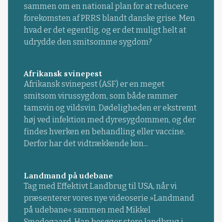
sammen om en national plan for at reducere
forekomsten af PRRS blandt danske grise. Men
hvad er det egentlig, og er det muligt helt at
udrydde den smitsomme sygdom?
Afrikansk svinepest
Afrikansk svinepest (ASF) er en meget
smitsom virussygdom, som både rammer
tamsvin og vildsvin. Dødeligheden er ekstremt
høj ved infektion med dyresygdommen, og der
findes hverken en behandling eller vaccine.
Derfor har det vidtrækkende kon...
Landmand på udebane
Tag med Effektivt Landbrug til USA, når vi
præsenterer vores nye videoserie »Landmand
på udebane« sammen med Mikkel
Smedegaard. Han besøger store landbrug i