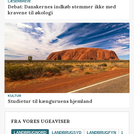
LÆSERBREVE
Debat: Danskernes indkøb stemmer ikke med
kravene til økologi
KULTUR
Studietur til kænguruens hjemland
FRA VORES UGEAVISER
LANDBRUGNORD
LANDBRUGSYD
LANDBRUGFYN
LAND