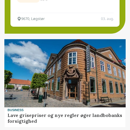
9670, Løgstør
03. aug.
BUSINESS
Lave grisepriser og nye regler øger landbobanks
forsigtighed