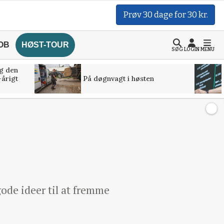
Prøv 30 dage for 30 kr.
OB
HØST-TOUR
SØG
LOGIN
MENU
g den
-årigt
På døgnvagt i høsten
gode ideer til at fremme