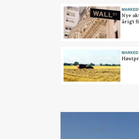
MARKED
Nye akt
årigt 
MARKED
Høstpr