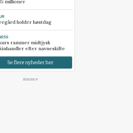
85 millioner
UR
regård holder høstdag
NESS
kurs rammer midtjysk
inhandler efter navneskifte
Se flere nyheder her
Annonce