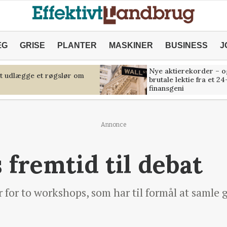
ÆG
GRISE
PLANTER
MASKINER
BUSINESS
J
Nye aktierekorder – o
at udlægge et røgslør om
brutale lektie fra et 24
finansgeni
Annonce
 fremtid til debat
 for to workshops, som har til formål at samle 