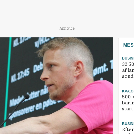
Annonce
MES
BUSIN
32.50
af la
sende
KVÆG
500-6
barm
start
BUSIN
Efter