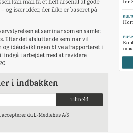
for 
ssen kan man få et helt arsenal af gode
 – og især idéer, der ikke er baseret på
KULT
Her
vervstyrelsen et seminar som en samlet
BUSI
. Efter det afsluttende seminar vil
Kon
 og idéudviklingen blive afrapporteret i
mask
l indgå i arbejdet med at revidere
20.
der i indbakken
Tilmeld
t accepterer du L-Mediehus A/S