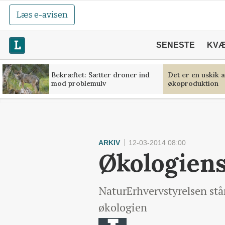
Læs e-avisen
SENESTE
KV
Bekræftet: Sætter droner ind
Det er en uskik 
mod problemulv
økoproduktion
ARKIV
12-03-2014 08:00
Økologiens
NaturErhvervstyrelsen står
økologien