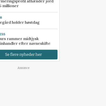
rmeringsprofil afhænder jord
5 millioner
UR
egård holder høstdag
ESS
urs rammer midtjysk
inhandler efter navneskifte
Se flere nyheder her
Annonce