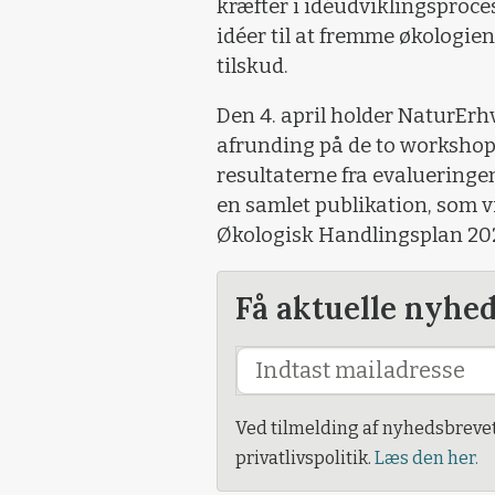
kræfter i idéudviklingsproce
idéer til at fremme økologien
tilskud.
Den 4. april holder NaturErh
afrunding på de to workshops
resultaterne fra evalueringen
en samlet publikation, som vi
Økologisk Handlingsplan 20
Få aktuelle nyhe
Ved tilmelding af nyhedsbreve
privatlivspolitik.
Læs den her.