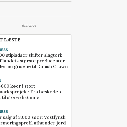
Annonce
T LÆSTE
NESS
00 stipladser skifter slagteri:
f landets største producenter
er nu grisene til Danish Crown
G
600 køer i stort
marksprojekt: Fra beskeden
t til store drømme
NESS
r salg af 3.000 søer: Vestfynsk
rmeringsprofil afhænder jord