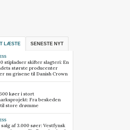
T LÆSTE
SENESTE NYT
ESS
0 stipladser skifter slagteri: En
ndets største producenter
r nu grisene til Danish Crown
00 køer i stort
arksprojekt: Fra beskeden
 til store drømme
ESS
 salg af 3.000 søer: Vestfynsk