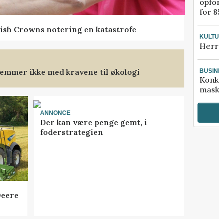
opfo
for 8
ish Crowns notering en katastrofe
KULT
Herr
emmer ikke med kravene til økologi
BUSIN
Konk
mask
ANNONCE
Der kan være penge gemt, i
foderstrategien
Deere