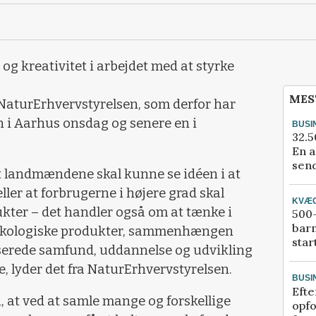
og kreativitet i arbejdet med at styrke
MES
 NaturErhvervstyrelsen, som derfor har
 i Aarhus onsdag og senere en i
BUSI
32.5
En a
send
t landmændene skal kunne se idéen i at
eller at forbrugerne i højere grad skal
KVÆ
kter – det handler også om at tænke i
500-
bar
 økologiske produkter, sammenhængen
star
serede samfund, uddannelse og udvikling
, lyder det fra NaturErhvervstyrelsen.
BUSI
Efte
n, at ved at samle mange og forskellige
opfo