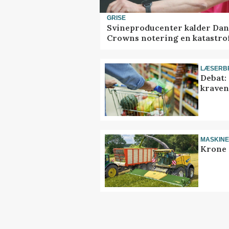
GRISE
Svineproducenter kalder Dan
Crowns notering en katastro
LÆSERB
Debat:
kravene
MASKIN
Krone 