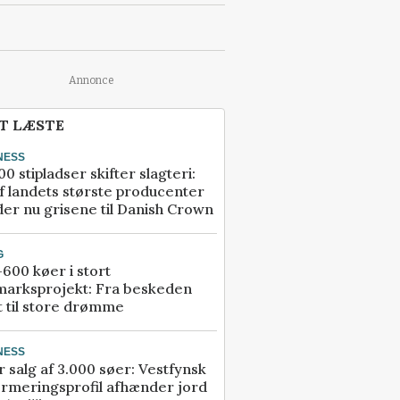
Annonce
T LÆSTE
NESS
00 stipladser skifter slagteri:
f landets største producenter
er nu grisene til Danish Crown
G
600 køer i stort
marksprojekt: Fra beskeden
t til store drømme
NESS
r salg af 3.000 søer: Vestfynsk
rmeringsprofil afhænder jord