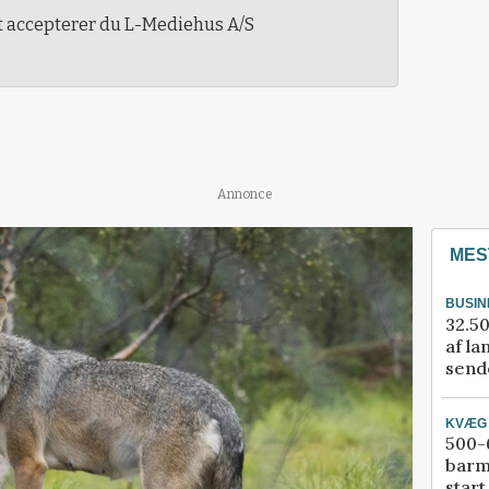
t accepterer du L-Mediehus A/S
Annonce
MES
BUSIN
32.50
af la
sende
KVÆG
500-6
barm
start