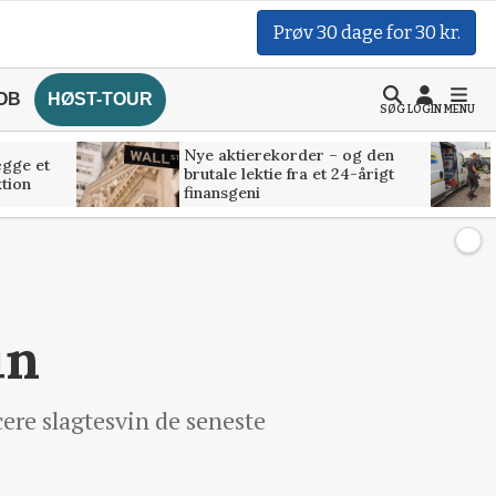
Prøv 30 dage for 30 kr.
OB
HØST-TOUR
SØG
LOGIN
MENU
Nye aktierekorder – og den
ægge et
brutale lektie fra et 24-årigt
tion
finansgeni
in
ere slagtesvin de seneste