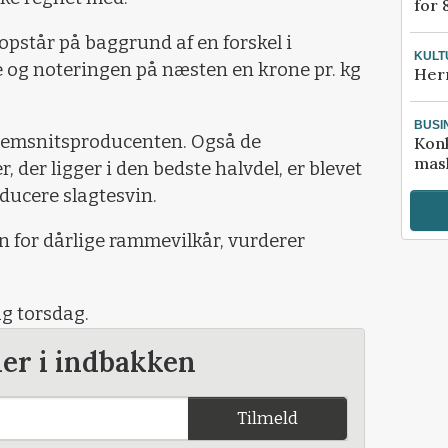
for 
 opstår på baggrund af en forskel i
KULT
og noteringen på næsten en krone pr. kg
Her
BUSI
emsnitsproducenten. Også de
Kon
mask
 der ligger i den bedste halvdel, er blevet
oducere slagtesvin.
n for dårlige rammevilkår, vurderer
g torsdag.
der i indbakken
Tilmeld