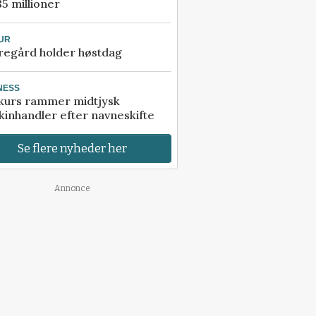
85 millioner
UR
regård holder høstdag
NESS
kurs rammer midtjysk
inhandler efter navneskifte
Se flere nyheder her
Annonce