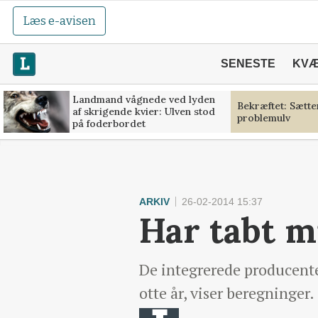
Læs e-avisen
SENESTE
KV
Landmand vågnede ved lyden
Bekræftet: Sætt
af skrigende kvier: Ulven stod
problemulv
på foderbordet
ARKIV
26-02-2014 15:37
Har tabt m
De integrerede producente
otte år, viser beregninger.