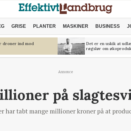
ÆG
GRISE
PLANTER
MASKINER
BUSINESS
J
er droner ind mod
Det er en uskik at udl
røgslør om økoproduk
Annonce
illioner på slagtesv
r har tabt mange millioner kroner på at produc