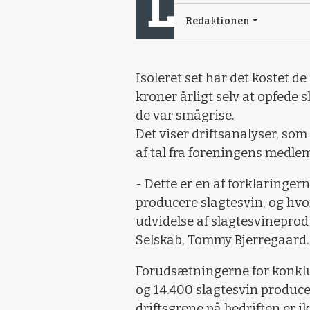
Redaktionen
Isoleret set har det kostet d
kroner årligt selv at opfede s
de var smågrise.
Det viser driftsanalyser, so
af tal fra foreningens medlem
- Dette er en af forklaringe
producere slagtesvin, og hvorf
udvidelse af slagtesvineprod
Selskab, Tommy Bjerregaard.
Forudsætningerne for konkl
og 14.400 slagtesvin produce
driftsgrene på bedriften er i