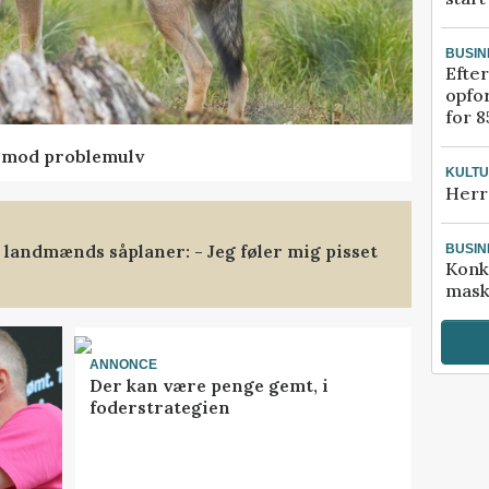
BUSIN
Efter
opfo
for 8
d mod problemulv
KULT
Herr
landmænds såplaner: - Jeg føler mig pisset
BUSIN
Konk
mask
ANNONCE
Der kan være penge gemt, i
foderstrategien