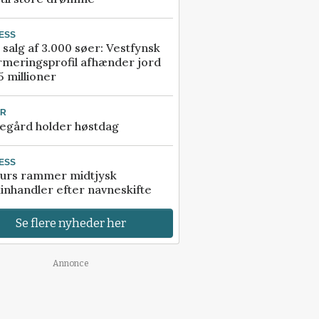
ESS
 salg af 3.000 søer: Vestfynsk
rmeringsprofil afhænder jord
5 millioner
UR
egård holder høstdag
ESS
urs rammer midtjysk
inhandler efter navneskifte
Se flere nyheder her
Annonce