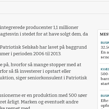
e integrerede producenter 1,1 millioner
lagtesvin i stedet for at have solgt dem, da
MES
BUSI
m Patriotisk Selskab har lavet på baggrund
32.5
En a
mer i perioden 2006 til 2013.
send
rne på, hvorfor så mange stopper med at
KVÆ
or så få investerer i opstart eller
500-
uktion, siger seniorkonsulent i Patriotisk
bar
star
usionerne er en produktion med 500 søer
BUSI
Efte
ret årligt. Marken og eventuelt andre
opfo
kke regnet med.