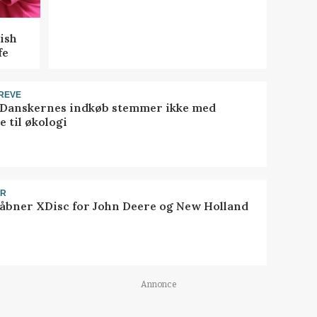
ish
fe
REVE
 Danskernes indkøb stemmer ikke med
 til økologi
ER
åbner XDisc for John Deere og New Holland
Annonce