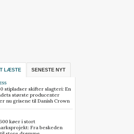
T LÆSTE
SENESTE NYT
ESS
0 stipladser skifter slagteri: En
ndets største producenter
r nu grisene til Danish Crown
00 køer i stort
arksprojekt: Fra beskeden
 til store drømme