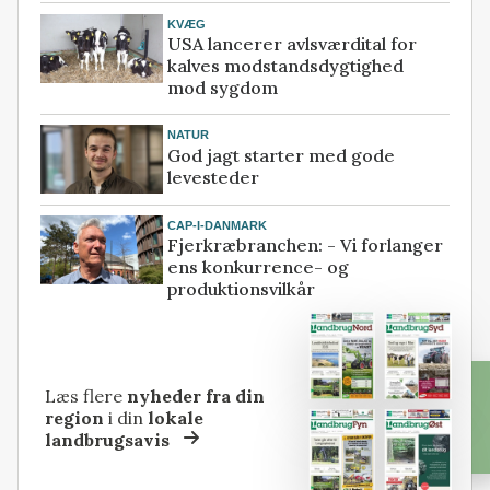
KVÆG
USA lancerer avlsværdital for
kalves modstandsdygtighed
mod sygdom
NATUR
God jagt starter med gode
levesteder
CAP-I-DANMARK
Fjerkræbranchen: - Vi forlanger
ens konkurrence- og
produktionsvilkår
Læs flere
nyheder fra din
region
i din
lokale
landbrugsavis