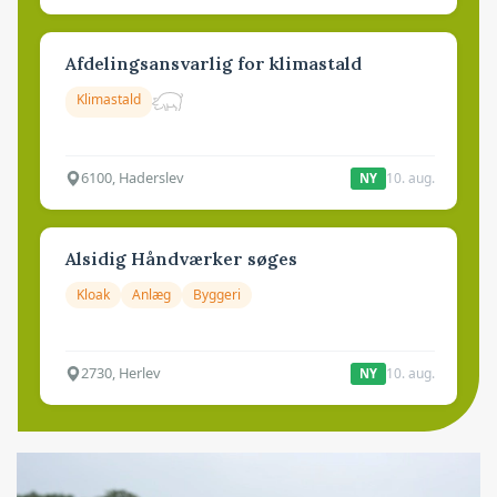
Afdelingsansvarlig for klimastald
Klimastald
6100, Haderslev
10. aug.
NY
Alsidig Håndværker søges
Kloak
Anlæg
Byggeri
2730, Herlev
10. aug.
NY