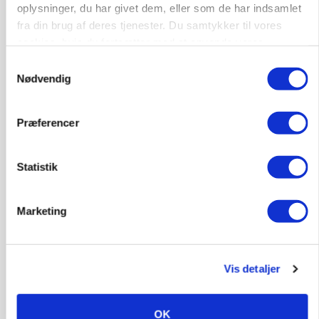
oplysninger, du har givet dem, eller som de har indsamlet
fra din brug af deres tjenester. Du samtykker til vores
cookies, hvis du fortsætter med at anvende vores
hjemmeside.
Samtykkevalg
Nødvendig
Præferencer
Statistik
POLITIK
Marketing
»Som at få Mona Lisa som nabo«: -
Jernbaneregler er forældede og bør laves om,
siger skovdirektør
Vis detaljer
OK