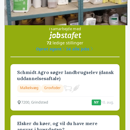
Jobs
i samarbejde med
72
ledige stillinger
Opret agent
Se alle jobs
Schmidt Agro søger landbrugselev (dansk
uddannelsesaftale)
Malkekvæg
Grovfoder
7200, Grindsted
10. aug.
NY
Elsker du køer, og vil du have mere
ansvar i hverdagen?