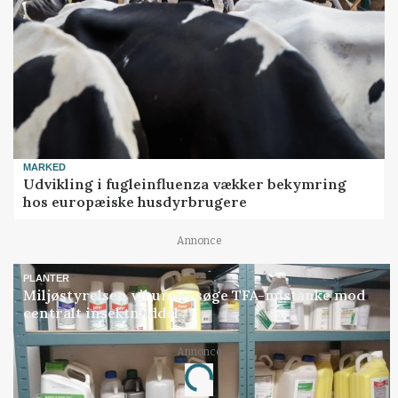
MARKED
Udvikling i fugleinfluenza vækker bekymring
hos europæiske husdyrbrugere
Annonce
PLANTER
Miljøstyrelsen vil undersøge TFA-mistanke mod
centralt insektmiddel
Loading...
Annonce