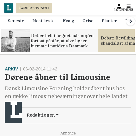
Læs e-avisen
LOGIN
MENU
Seneste
Mest læste
Kvæg
Grise
Planter
Mask
Det er helt i hegnet, når nogen
Debat: Rewilding
fortsat påstår, at ulve hører
skandaløst af m
hjemme i nutidens Danmark
ARKIV
06-02-2014 11:42
Dørene åbner til Limousine
Dansk Limousine Forening holder åbent hus hos
en række limousinebesætninger over hele landet
Redaktionen
Annonce