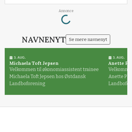
Loading...
Annonce
NAVNENYT
Se mere navnenyt
3. AUG.
3. AUG.
Michaela Toft Jepsen
Anette Pl
Velkommen til økonomiassistent trainee
Velkommen 
Michaela Toft Jepsen hos Østdansk
Anette Pl
Landboforening
Landbofor