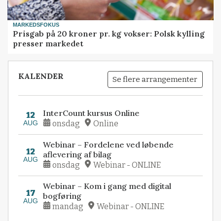
MARKEDSFOKUS
Prisgab på 20 kroner pr. kg vokser: Polsk kylling
presser markedet
KALENDER
Se flere arrangementer
InterCount kursus Online
12
AUG
onsdag
Online
Webinar – Fordelene ved løbende
12
aflevering af bilag
AUG
onsdag
Webinar - ONLINE
Webinar – Kom i gang med digital
17
bogføring
AUG
mandag
Webinar - ONLINE