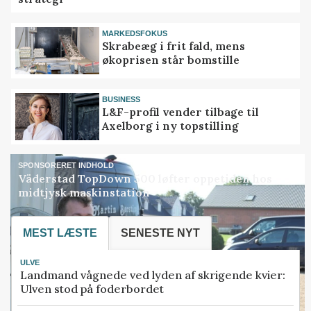
MARKEDSFOKUS
Skrabeæg i frit fald, mens
økoprisen står bomstille
BUSINESS
L&F-profil vender tilbage til
Axelborg i ny topstilling
SPONSORERET INDHOLD
Väderstad TopDown 500 løfter oppetiden hos
midtjysk maskinstation
MEST LÆSTE
SENESTE NYT
ULVE
Landmand vågnede ved lyden af skrigende kvier:
Ulven stod på foderbordet