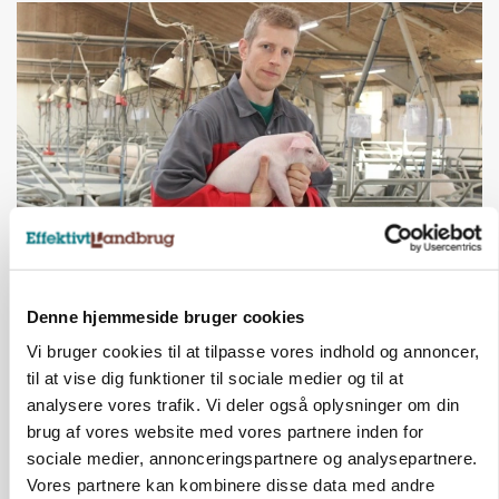
BUSINESS
Stærkt år for griseformand: Overskud nærmer
sig 8 mio.
Denne hjemmeside bruger cookies
Vi bruger cookies til at tilpasse vores indhold og annoncer,
Annonce
til at vise dig funktioner til sociale medier og til at
analysere vores trafik. Vi deler også oplysninger om din
BUSINESS
brug af vores website med vores partnere inden for
Danish Agro skifter nøgleprofil i Østdanmark
sociale medier, annonceringspartnere og analysepartnere.
Loading...
Annonce
Vores partnere kan kombinere disse data med andre