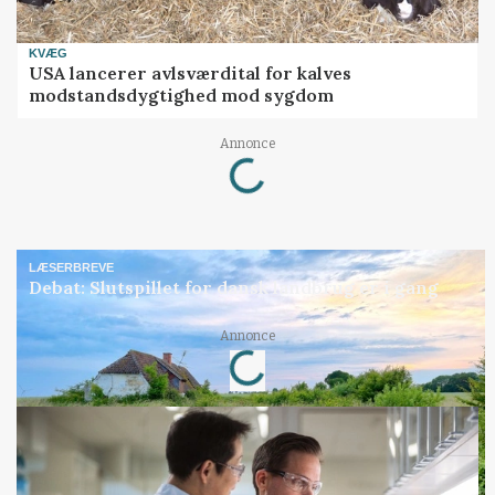
KVÆG
USA lancerer avlsværdital for kalves
modstandsdygtighed mod sygdom
Loading...
Annonce
LÆSERBREVE
Debat: Slutspillet for dansk landbrug er i gang
Loading...
Annonce