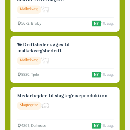
Malkekvæg
5672, Broby
10. aug.
NY
🐄 Driftsleder søges til
malkekvægsbedrift
Malkekvæg
8830, Tjele
10. aug.
NY
Medarbejder til slagtegriseproduktion
Slagtegrise
4261, Dalmose
10. aug.
NY