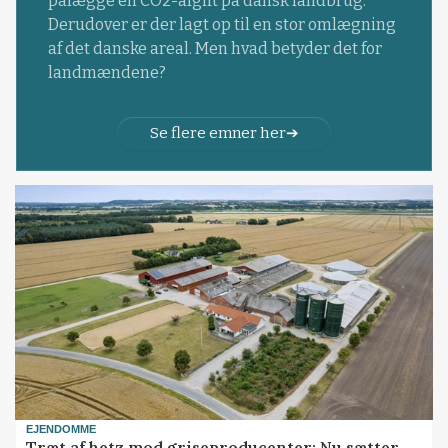
pålægge en CO2-afgift på dansk landbrug.
Derudover er der lagt op til en stor omlægning
af det danske areal. Men hvad betyder det for
landmændene?
Se flere emner her
EJENDOMME
Træt af hetz mod griseproducenter: Nu sætter