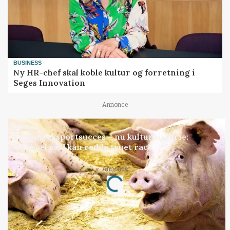
BUSINESS
Ny HR-chef skal koble kultur og forretning i
Seges Innovation
Annonce
GRISE
Engang eksportsucces – nu kulturhistorie:
Gammel sæd kan redde truet race
Annonce
Loading...
Jobs