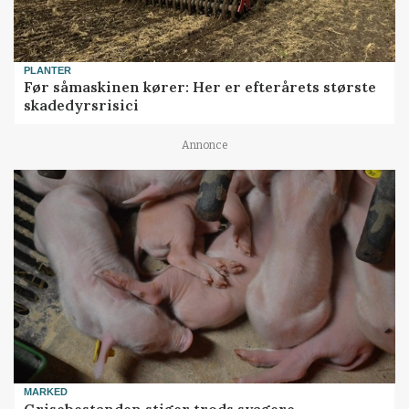
PLANTER
Før såmaskinen kører: Her er efterårets største
skadedyrsrisici
Annonce
MARKED
Grisebestanden stiger trods svagere