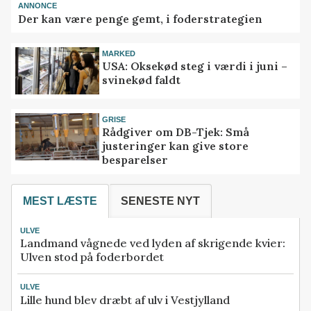
ANNONCE
Der kan være penge gemt, i foderstrategien
MARKED
USA: Oksekød steg i værdi i juni –
svinekød faldt
GRISE
Rådgiver om DB-Tjek: Små
justeringer kan give store
besparelser
MEST LÆSTE
SENESTE NYT
ULVE
Landmand vågnede ved lyden af skrigende kvier:
Ulven stod på foderbordet
ULVE
Lille hund blev dræbt af ulv i Vestjylland