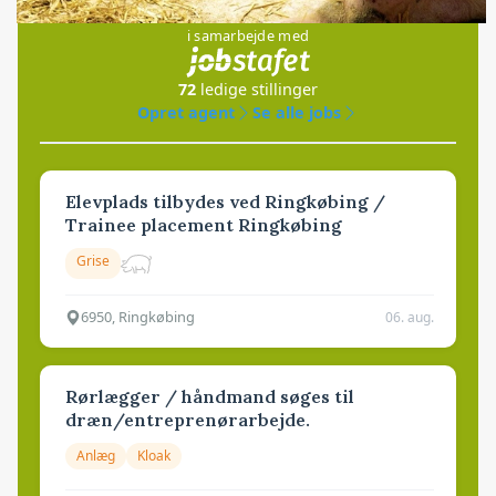
i samarbejde med
72
ledige stillinger
Opret agent
Se alle jobs
Elevplads tilbydes ved Ringkøbing /
Trainee placement Ringkøbing
Grise
6950, Ringkøbing
06. aug.
Rørlægger / håndmand søges til
dræn/entreprenørarbejde.
Anlæg
Kloak