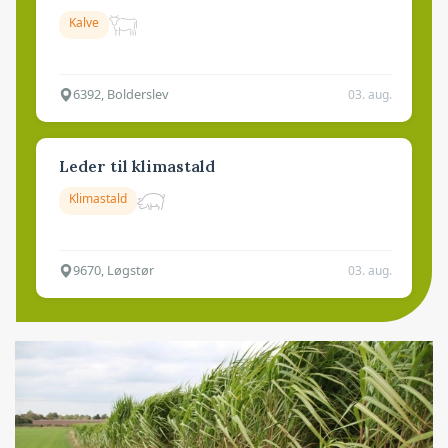
Kalve
6392, Bolderslev
03. aug.
Leder til klimastald
Klimastald
9670, Løgstør
03. aug.