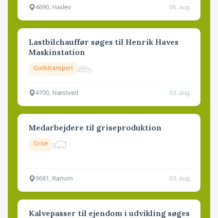
4690, Haslev
06. aug.
Lastbilchauffør søges til Henrik Haves
Maskinstation
Godstransport
4700, Næstved
03. aug.
Medarbejdere til griseproduktion
Grise
9681, Ranum
03. aug.
Kalvepasser til ejendom i udvikling søges