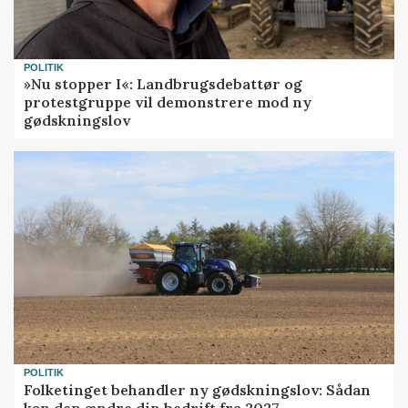
POLITIK
»Nu stopper I«: Landbrugsdebattør og
protestgruppe vil demonstrere mod ny
gødskningslov
POLITIK
Folketinget behandler ny gødskningslov: Sådan
kan den ændre din bedrift fra 2027