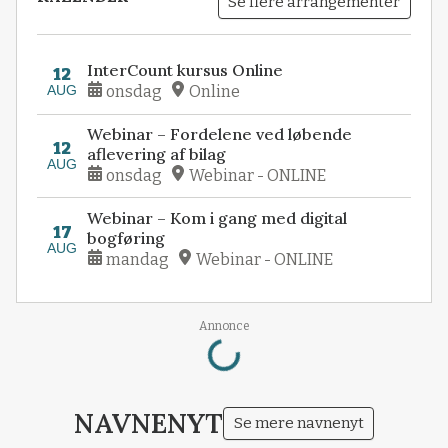
Se flere arrangementer
InterCount kursus Online
12
AUG
onsdag
Online
Webinar – Fordelene ved løbende
12
aflevering af bilag
AUG
onsdag
Webinar - ONLINE
Webinar – Kom i gang med digital
17
bogføring
AUG
mandag
Webinar - ONLINE
Loading...
Annonce
NAVNENYT
Se mere navnenyt