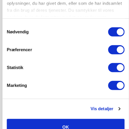
oplysninger, du har givet dem, eller som de har indsamlet
fra din brug af deres tjenester. Du samtykker til vores
cookies, hvis du fortsætter med at anvende vores
hjemmeside.
Samtykkevalg
Nødvendig
Præferencer
Statistik
MARKEDSFOKUS
Prisgab på 20 kroner pr. kg vokser: Polsk kylling
presser markedet
Marketing
Annonce
Vis detaljer
OK