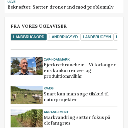
ULVE
Bekræftet: Sætter droner ind mod problemulv
FRA VORES UGEAVISER
LANDBRUGNORD
LANDBRUGSYD
LANDBRUGFYN
LAND
CAP-I-DANMARK
Fjerkræbranchen: - Vi forlanger
ens konkurrence- og
produktionsvilkår
KVÆG
Snart kan man søge tilskud til
naturprojekter
ARRANGEMENT
Markvandring sætter fokus på
elefantgræs