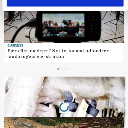
BUSINESS
Ejer eller medejer? Nyt tv-format udfordrer
landbrugets ejerstruktur
Annonce
MARKED
Russisk mælkepris dykker 23 procent
Loading...
Annonce