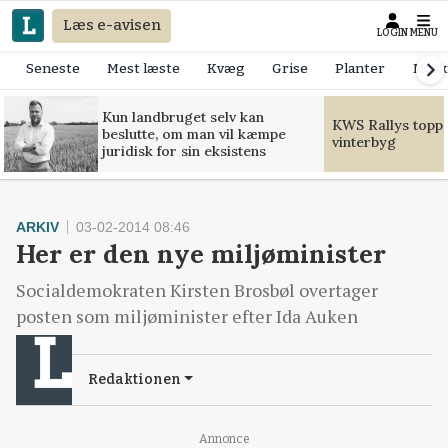
Læs e-avisen
LOGIN
MENU
Seneste
Mest læste
Kvæg
Grise
Planter
Mask
Kun landbruget selv kan
KWS Rallys toppe
beslutte, om man vil kæmpe
vinterbyg
juridisk for sin eksistens
ARKIV
03-02-2014 08:46
Her er den nye miljøminister
Socialdemokraten Kirsten Brosbøl overtager
posten som miljøminister efter Ida Auken
Redaktionen
Annonce