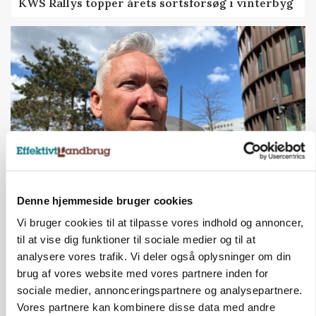
KWS Rallys topper årets sortsforsøg i vinterbyg
CAP-I-DANMARK
Denne hjemmeside bruger cookies
Fjerkræbranchen: - Vi forlanger ens
Vi bruger cookies til at tilpasse vores indhold og annoncer,
konkurrence- og produktionsvilkår
til at vise dig funktioner til sociale medier og til at
Loading...
analysere vores trafik. Vi deler også oplysninger om din
Annonce
brug af vores website med vores partnere inden for
sociale medier, annonceringspartnere og analysepartnere.
Vores partnere kan kombinere disse data med andre