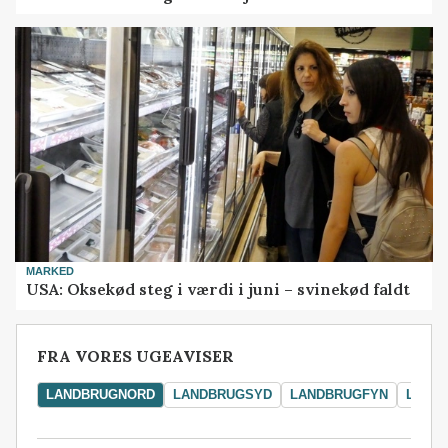
MARKED
USA: Oksekød steg i værdi i juni – svinekød faldt
FRA VORES UGEAVISER
LANDBRUGNORD
LANDBRUGSYD
LANDBRUGFYN
LAND