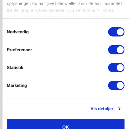
oplysninger, du har givet dem, eller som de har indsamlet
Annonce
fra din brug af deres tjenester. Du samtykker til vores
cookies, hvis du fortsætter med at anvende vores
ARRANGEMENT
hjemmeside.
Samtykkevalg
Markvandring sætter fokus på elefantgræs
Nødvendig
Loading...
Annonce
Præferencer
Statistik
Marketing
Vis detaljer
OK
GRISE