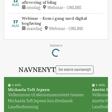
12
aflevering af bilag
AUG
onsdag
Webinar - ONLINE
Webinar – Kom i gang med digital
17
bogføring
AUG
mandag
Webinar - ONLINE
Loading...
Annonce
NAVNENYT
Se mere navnenyt
3. AUG.
3. AUG.
Michaela Toft Jepsen
Anette Pl
Velkommen til økonomiassistent trainee
Velkommen 
Michaela Toft Jepsen hos Østdansk
Anette Pl
Landboforening
Landbofor