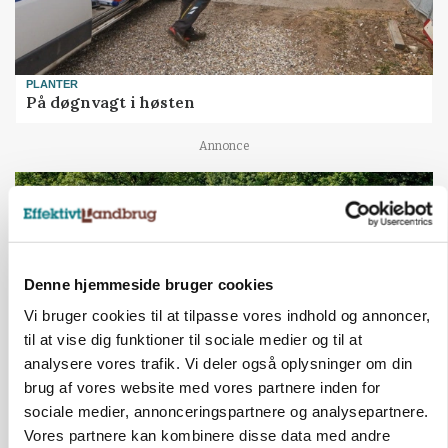
PLANTER
På døgnvagt i høsten
Annonce
Denne hjemmeside bruger cookies
Vi bruger cookies til at tilpasse vores indhold og annoncer,
til at vise dig funktioner til sociale medier og til at
analysere vores trafik. Vi deler også oplysninger om din
brug af vores website med vores partnere inden for
sociale medier, annonceringspartnere og analysepartnere.
MASKINER
Forserie til selvkørende skårlægger afprøves i år
Vores partnere kan kombinere disse data med andre