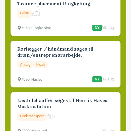
Trainee placement Ringkøbing
Grise
6950, Ringkøbing
06. aug.
NY
Rørlægger / håndmand søges til
dræn/entreprenørarbejde.
Anlæg
Kloak
4690, Haslev
06. aug.
NY
Lastbilchauffør søges til Henrik Haves
Maskinstation
Godstransport
4700, Næstved
03. aug.