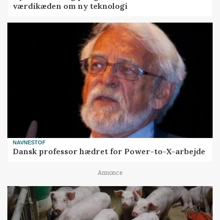
værdikæden om ny teknologi
NAVNESTOF
Dansk professor hædret for Power-to-X-arbejde
Annonce