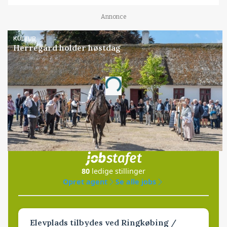
Annonce
KULTUR
Herregård holder høstdag
Annonce
Loading...
Jobs
i samarbejde med
80
ledige stillinger
Opret agent
Se alle jobs
Elevplads tilbydes ved Ringkøbing /