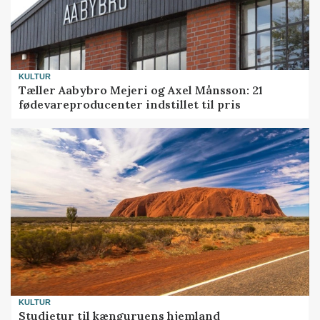
KULTUR
Tæller Aabybro Mejeri og Axel Månsson: 21
fødevareproducenter indstillet til pris
KULTUR
Studietur til kænguruens hjemland