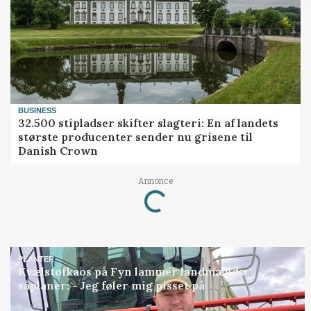
BUSINESS
32.500 stipladser skifter slagteri: En af landets
største producenter sender nu grisene til
Danish Crown
Loading...
Annonce
PLANTER
Kvælstofkaos på Fyn lammer landmænds
såplaner: - Jeg føler mig pisset på