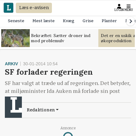
Læs e-avisen
LOGIN
MENU
Seneste
Mest læste
Kvæg
Grise
Planter
Mask
Bekræftet: Sætter droner ind
Det er en uskik 
mod problemulv
økoproduktion
ARKIV
30-01-2014 10:54
SF forlader regeringen
SF har valgt at træde ud af regeringen. Det betyder,
at miljøminister Ida Auken må forlade sin post
Redaktionen
Annonce