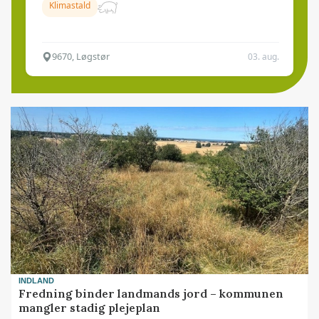
Klimastald
9670, Løgstør
03. aug.
INDLAND
Fredning binder landmands jord – kommunen
mangler stadig plejeplan