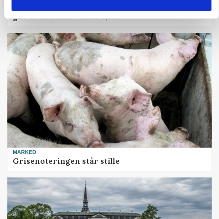
Danish Crown slår igen i noteringsstrid: Tysk
gab er 3 kroner – ikke 4,30
MARKED
Grisenoteringen står stille