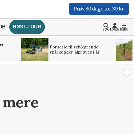
Prøv 30 dage for 30 kr.
OB
HØST-TOUR
SØG
LOGIN
MENU
er
Forserie til selvkørende
skårlægger afprøves i år
e mere