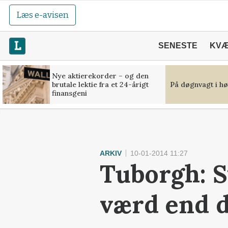
Læs e-avisen
SENESTE
KV
Nye aktierekorder – og den
brutale lektie fra et 24-årigt
På døgnvagt i hø
finansgeni
ARKIV
10-01-2014 11:27
Tuborgh: S
værd end 