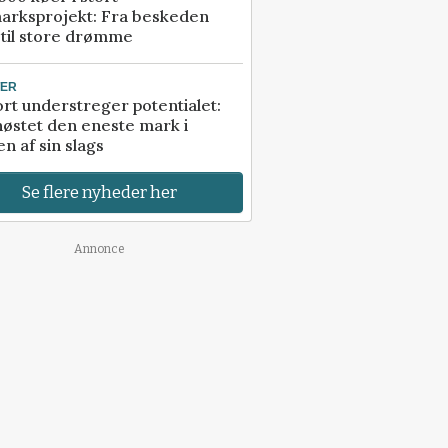
arksprojekt: Fra beskeden
 til store drømme
TER
rt understreger potentialet:
høstet den eneste mark i
n af sin slags
Se flere nyheder her
Annonce