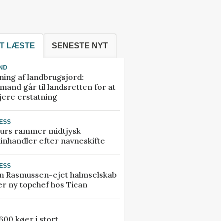
T LÆSTE
SENESTE NYT
ND
ning af landbrugsjord:
and går til landsretten for at
jere erstatning
ESS
urs rammer midtjysk
inhandler efter navneskifte
ESS
n Rasmussen-ejet halmselskab
r ny topchef hos Tican
00 køer i stort