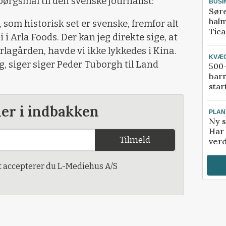
ørgsmål til den svenske journalist:
BUSI
Sør
halm
 som historisk set er svenske, fremfor alt
Tic
i Arla Foods. Der kan jeg direkte sige, at
agården, havde vi ikke lykkedes i Kina.
KVÆ
, siger siger Peder Tuborgh til Land
500-
bar
star
der i indbakken
PLAN
Ny s
Har 
Tilmeld
verd
t accepterer du L-Mediehus A/S