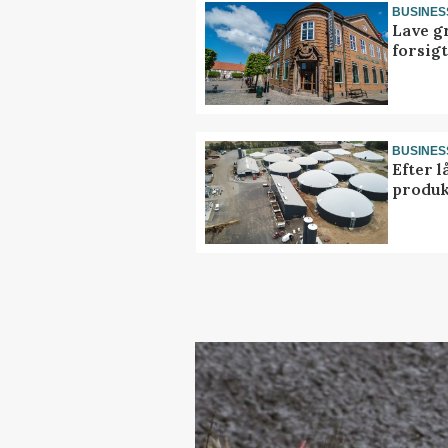
BUSINES
Lave g
forsig
BUSINES
Efter l
produk