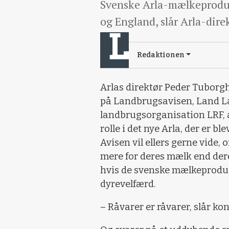
Svenske Arla-mælkeproduc
og England, slår Arla-direk
Redaktionen
Arlas direktør Peder Tuborgh
på Landbrugsavisen, Land La
landbrugsorganisation LRF, a
rolle i det nye Arla, der er bl
Avisen vil ellers gerne vide
mere for deres mælk end dere
hvis de svenske mælkeproduc
dyrevelfærd.
– Råvarer er råvarer, slår k