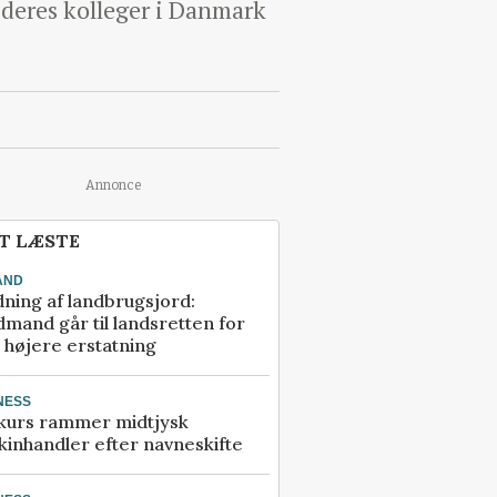
deres kolleger i Danmark
Annonce
T LÆSTE
AND
ning af landbrugsjord:
mand går til landsretten for
å højere erstatning
NESS
kurs rammer midtjysk
inhandler efter navneskifte