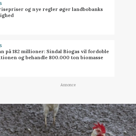
S
risepriser og nye regler øger landbobanks
tighed
S
ån på 182 millioner: Sindal Biogas vil fordoble
tionen og behandle 800.000 ton biomasse
Annonce