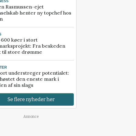
NESS
en Rasmussen-ejet
selskab henter ny topchef hos
an
G
600 køer i stort
marksprojekt: Fra beskeden
t til store drømme
TER
ort understreger potentialet:
høstet den eneste mark i
en af sin slags
Se flere nyheder her
Annonce