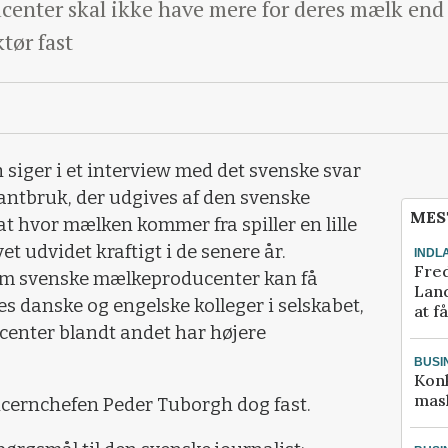
enter skal ikke have mere for deres mælk end 
tør fast
 siger i et interview med det svenske svar
ntbruk, der udgives af den svenske
MES
t hvor mælken kommer fra spiller en lille
evet udvidet kraftigt i de senere år.
INDL
Fred
, om svenske mælkeproducenter kan få
Land
s danske og engelske kolleger i selskabet,
at f
enter blandt andet har højere
BUSI
Kon
mask
oncernchefen Peder Tuborgh dog fast.