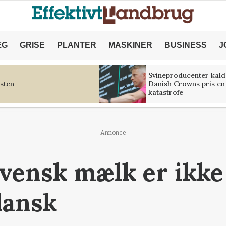
ÆG
GRISE
PLANTER
MASKINER
BUSINESS
J
Svineproducenter kald
sten
Danish Crowns pris en
katastrofe
Annonce
vensk mælk er ikk
dansk