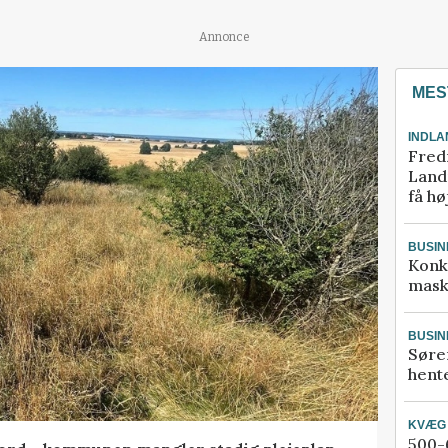
Annonce
MES
INDLA
Fred
Landm
få hø
BUSIN
Konk
mask
BUSIN
Søre
hente
KVÆG
500-6