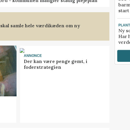
ord – kommunen mangler stadig plejeplan
barm
start
 skal samle hele værdikæden om ny
PLAN
Ny so
Har 
verde
ANNONCE
Der kan være penge gemt, i
foderstrategien