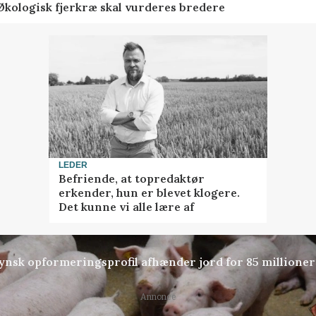
Økologisk fjerkræ skal vurderes bredere
LEDER
Befriende, at topredaktør
erkender, hun er blevet klogere.
Det kunne vi alle lære af
tfynsk opformeringsprofil afhænder jord for 85 millioner
Annonce