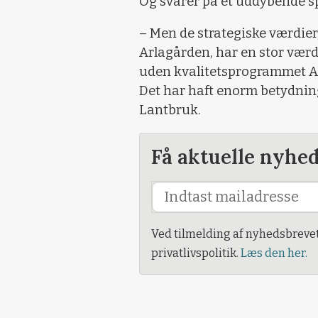
Og svarer på et uddybende sp
– Men de strategiske værdier,
Arlagården, har en stor værdi 
uden kvalitetsprogrammet Arl
Det har haft enorm betydning
Lantbruk.
Få aktuelle nyhe
Ved tilmelding af nyhedsbreve
privatlivspolitik.
Læs den her.