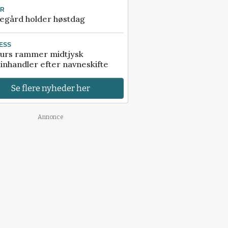
UR
egård holder høstdag
ESS
urs rammer midtjysk
inhandler efter navneskifte
Se flere nyheder her
Annonce