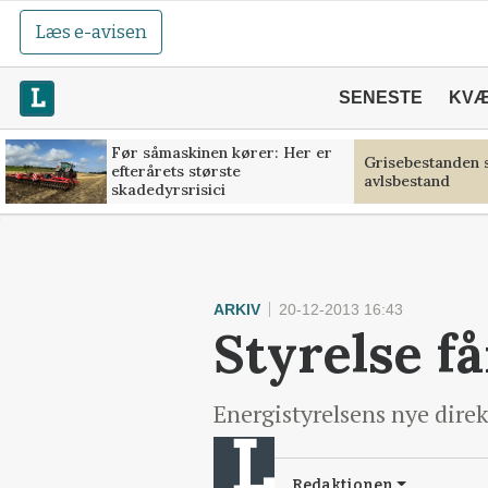
Læs e-avisen
SENESTE
KV
Før såmaskinen kører: Her er
Grisebestanden s
efterårets største
avlsbestand
skadedyrsrisici
ARKIV
20-12-2013 16:43
Styrelse f
Energistyrelsens nye dir
Redaktionen