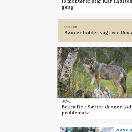
18 montører står klar i høst
gang
POLITIK
Bønder holder vagt ved Rus
ULVE
Bekræftet: Sætter droner in
problemulv
PLANTE