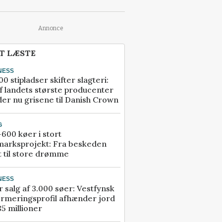
Annonce
T LÆSTE
NESS
00 stipladser skifter slagteri:
f landets største producenter
er nu grisene til Danish Crown
G
600 køer i stort
marksprojekt: Fra beskeden
t til store drømme
NESS
r salg af 3.000 søer: Vestfynsk
rmeringsprofil afhænder jord
85 millioner