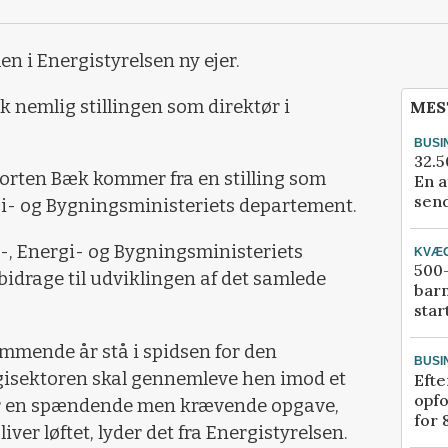
en i Energistyrelsen ny ejer.
 nemlig stillingen som direktør i
MES
BUSI
32.5
Morten Bæk kommer fra en stilling som
En a
send
gi- og Bygningsministeriets departement.
-, Energi- og Bygningsministeriets
KVÆ
500-
bidrage til udviklingen af det samlede
bar
star
ommende år stå i spidsen for den
BUSI
gisektoren skal gennemleve hen imod et
Efte
opfo
r en spændende men krævende opgave,
for 
ver løftet, lyder det fra Energistyrelsen.