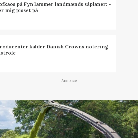
ofkaos på Fyn lammer landmænds såplaner: -
er mig pisset på
roducenter kalder Danish Crowns notering
astrofe
Annonce