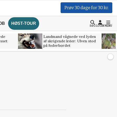
Prøv 30 dage for 30 kr.
OB
HØST-TOUR
SØG
LOGIN
MENU
æde
Landmand vågnede ved lyden
esset
af skrigende kvier: Ulven stod
på foderbordet