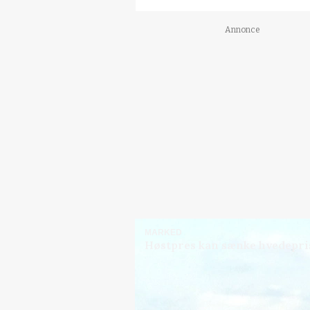
Annonce
MARKED
Høstpres kan sænke hvedepri