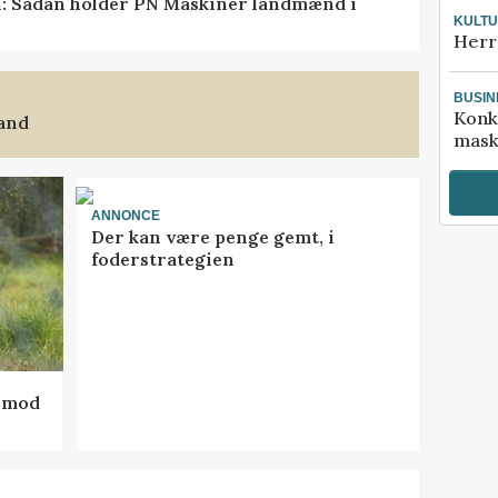
en: Sådan holder PN Maskiner landmænd i
KULT
Herr
BUSIN
Konk
land
mask
ANNONCE
Der kan være penge gemt, i
foderstrategien
d mod
R