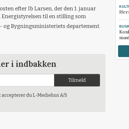
KULT
sten efter Ib Larsen, der den 1. januar
Her
i Energistyrelsen til en stilling som
i- og Bygningsministeriets departement.
BUSI
Kon
mask
der i indbakken
Tilmeld
t accepterer du L-Mediehus A/S