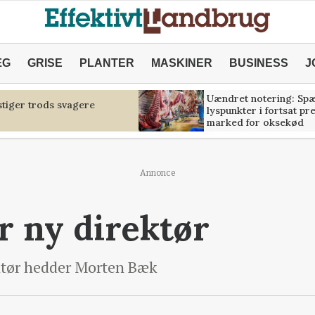
ÆG
GRISE
PLANTER
MASKINER
BUSINESS
J
Uændret notering: Sp
tiger trods svagere
lyspunkter i fortsat pr
marked for oksekød
Annonce
år ny direktør
ektør hedder Morten Bæk