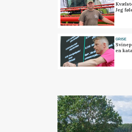
Kvælst
Jeg føl
GRISE
Svinep
en kat