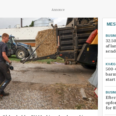
Annonce
MES
BUSIN
32.50
af la
sende
KVÆG
500-6
barm
start
BUSIN
Efter
opfo
for 8