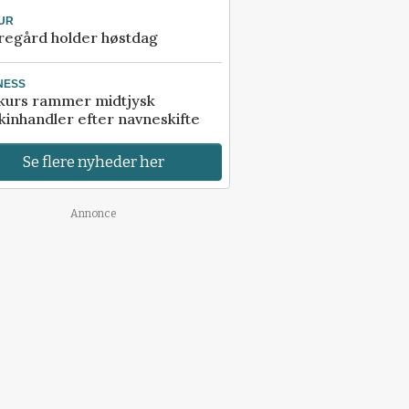
UR
regård holder høstdag
NESS
kurs rammer midtjysk
inhandler efter navneskifte
Se flere nyheder her
Annonce