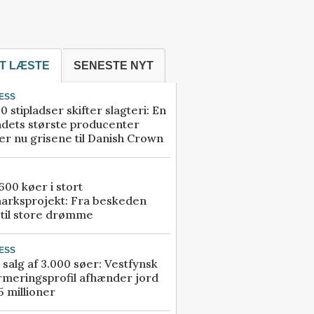
T LÆSTE
SENESTE NYT
ESS
0 stipladser skifter slagteri: En
ndets største producenter
r nu grisene til Danish Crown
00 køer i stort
arksprojekt: Fra beskeden
 til store drømme
ESS
 salg af 3.000 søer: Vestfynsk
rmeringsprofil afhænder jord
5 millioner