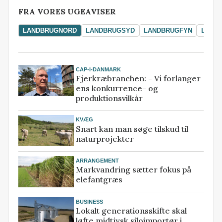
FRA VORES UGEAVISER
LANDBRUGNORD
LANDBRUGSYD
LANDBRUGFYN
LAND
CAP-I-DANMARK
Fjerkræbranchen: - Vi forlanger
ens konkurrence- og
produktionsvilkår
KVÆG
Snart kan man søge tilskud til
naturprojekter
ARRANGEMENT
Markvandring sætter fokus på
elefantgræs
BUSINESS
Lokalt generationsskifte skal
løfte midtjysk siloimportør i