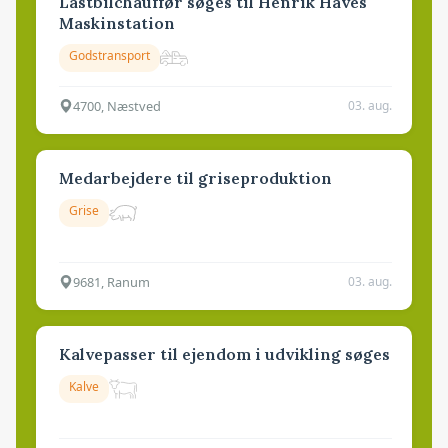
Lastbilchauffør søges til Henrik Haves
Maskinstation
Godstransport
4700, Næstved
03. aug.
Medarbejdere til griseproduktion
Grise
9681, Ranum
03. aug.
Kalvepasser til ejendom i udvikling søges
Kalve