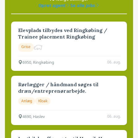
Opret agent
Se alle jobs
Elevplads tilbydes ved Ringkøbing /
Trainee placement Ringkøbing
Grise
6950, Ringkøbing
06. aug.
Rørlægger / håndmand søges til
dræn/entreprenørarbejde.
Anlæg
Kloak
4690, Haslev
06. aug.