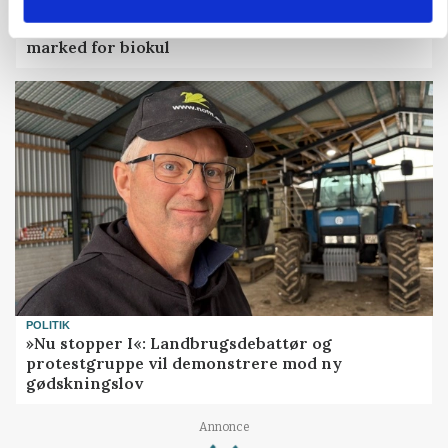
BUSINESS
Fra mark til mur: Byggeriet kan åbne nyt
marked for biokul
POLITIK
»Nu stopper I«: Landbrugsdebattør og
protestgruppe vil demonstrere mod ny
gødskningslov
Annonce
Loading...