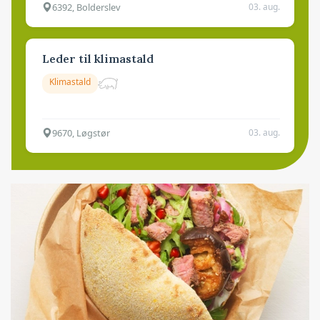
6392, Bolderslev
03. aug.
Leder til klimastald
Klimastald
9670, Løgstør
03. aug.