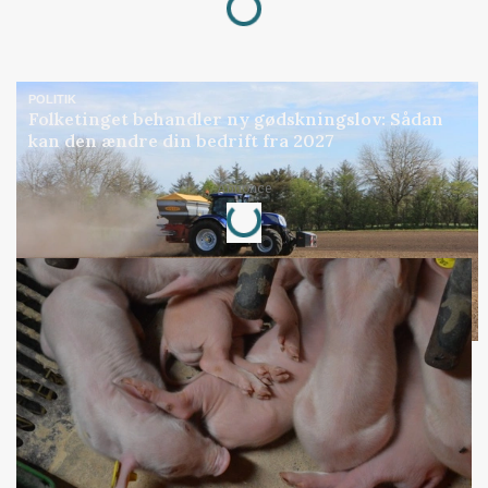
POLITIK
Folketinget behandler ny gødskningslov: Sådan
kan den ændre din bedrift fra 2027
Annonce
Loading...