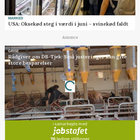
MARKED
USA: Oksekød steg i værdi i juni – svinekød faldt
Annonce
GRISE
Rådgiver om DB-Tjek: Små justeringer kan give
store besparelser
Loading...
Annonce
Jobs
i samarbejde med
70
ledige stillinger