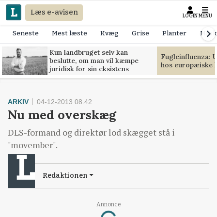
Læs e-avisen
LOGIN
MENU
Seneste
Mest læste
Kvæg
Grise
Planter
Mask
Kun landbruget selv kan
Fugleinfluenza: 
beslutte, om man vil kæmpe
hos europæiske 
juridisk for sin eksistens
ARKIV
04-12-2013 08:42
Nu med overskæg
DLS-formand og direktør lod skægget stå i
"movember".
Redaktionen
Loading...
Annonce