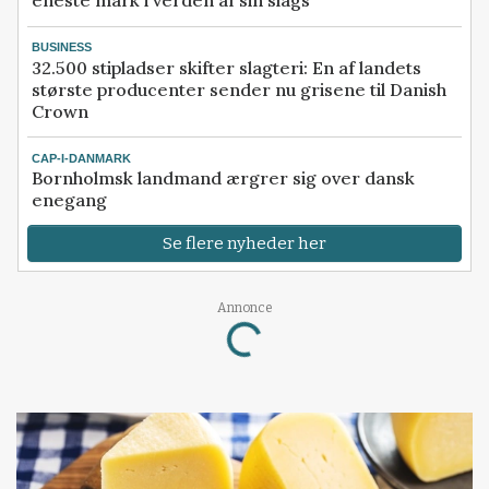
eneste mark i verden af sin slags
BUSINESS
32.500 stipladser skifter slagteri: En af landets
største producenter sender nu grisene til Danish
Crown
CAP-I-DANMARK
Bornholmsk landmand ærgrer sig over dansk
enegang
Se flere nyheder her
Loading...
Annonce