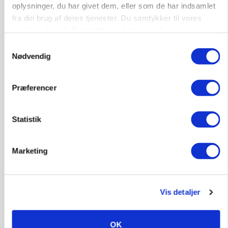
oplysninger, du har givet dem, eller som de har indsamlet
fra din brug af deres tjenester. Du samtykker til vores
cookies, hvis du fortsætter med at anvende vores
hjemmeside.
Samtykkevalg
Nødvendig
MARKED
Præferencer
Russisk mælkepris dykker 23 procent
Statistik
Marketing
Vis detaljer
OK