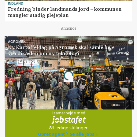
INDLAND
Fredning binder landmands jord – kommunen
mangler stadig plejeplan
Annonce
AGROMEK
Ny Kartoffeldag på Agromek skal samle hele
værdikæden om ny teknologi
Annonce
Loading...
Jobs
i samarbejde med
81
ledige stillinger
Opret agent
Se alle jobs