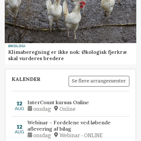
ØKOLOGI
Klimaberegning er ikke nok: Økologisk fjerkræ
skal vurderes bredere
KALENDER
Se flere arrangementer
InterCount kursus Online
12
AUG
onsdag
Online
Webinar – Fordelene ved løbende
12
aflevering af bilag
AUG
onsdag
Webinar - ONLINE