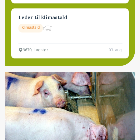
Leder til klimastald
Klimastald
9670, Løgstør
03. aug.