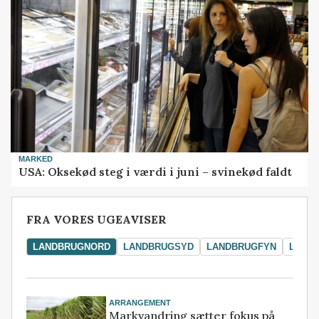
MARKED
USA: Oksekød steg i værdi i juni – svinekød faldt
FRA VORES UGEAVISER
LANDBRUGNORD
LANDBRUGSYD
LANDBRUGFYN
LAND
ARRANGEMENT
Markvandring sætter fokus på