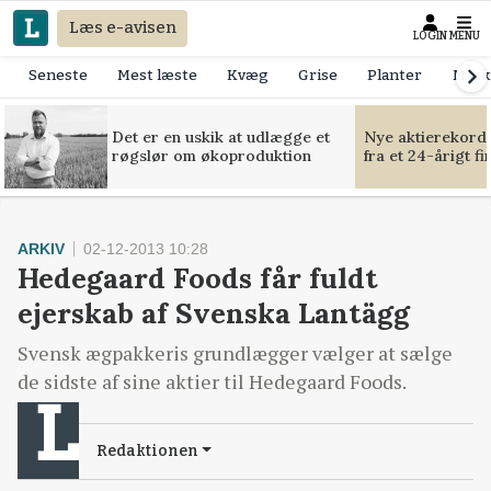
Læs e-avisen
LOGIN
MENU
Seneste
Mest læste
Kvæg
Grise
Planter
Mask
Det er en uskik at udlægge et
Nye aktierekorde
røgslør om økoproduktion
fra et 24-årigt f
ARKIV
02-12-2013 10:28
Hedegaard Foods får fuldt
ejerskab af Svenska Lantägg
Svensk ægpakkeris grundlægger vælger at sælge
de sidste af sine aktier til Hedegaard Foods.
Redaktionen