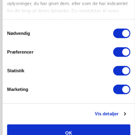
oplysninger, du har givet dem, eller som de har indsamlet
fra din brug af deres tjenester. Du samtykker til vores
cookies, hvis du fortsætter med at anvende vores
MASKINER
hjemmeside.
Forserie til selvkørende skårlægger afprøves i år
Samtykkevalg
Nødvendig
Annonce
Præferencer
ARRANGEMENT
Markvandring sætter fokus på elefantgræs
Loading...
Statistik
Annonce
Marketing
Vis detaljer
OK