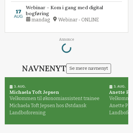
Webinar – Kom i gang med digital
17
bogføring
AUG
mandag
Webinar - ONLINE
Loading...
Annonce
NAVNENYT
Se mere navnenyt
3. AUG.
3. AUG.
Michaela Toft Jepsen
Anette Pl
Velkommen til økonomiassistent trainee
Velkommen 
Michaela Toft Jepsen hos Østdansk
Anette Pl
Landboforening
Landbofor