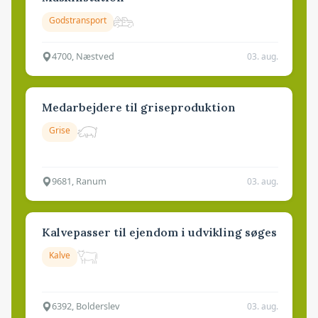
Godstransport
4700, Næstved
03. aug.
Medarbejdere til griseproduktion
Grise
9681, Ranum
03. aug.
Kalvepasser til ejendom i udvikling søges
Kalve
6392, Bolderslev
03. aug.