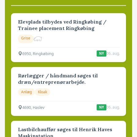
Elevplads tilbydes ved Ringkøbing /
Trainee placement Ringkøbing
Grise
6950, Ringkøbing
06. aug.
NY
Rørlægger / håndmand søges til
dræn/entreprenørarbejde.
Anlæg
Kloak
4690, Haslev
06. aug.
NY
Lastbilchauffør søges til Henrik Haves
Maskinstation