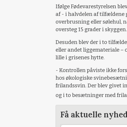
Ifølge Fødevarestyrelsen blev
af - i halvdelen af tilfælden
overbrusning eller sølehul,
oversteg 15 grader i skyggen.
Desuden blev der i to tilfæl
eller andet liggemateriale – og
lille i grisenes hytte.
- Kontrollen påviste ikke for
hos økologiske svinebesætn
frilandssvin. Der blev givet 
og i to besætninger med frila
Få aktuelle nyhe