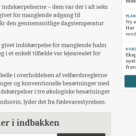
mask
 indskærpelserne – dem var der i alt seks
e givet for manglende adgang til
PLAN
Ny s
 når den gennemsnitlige dagstemperatur
Har 
verd
de givet indskærpelse for manglende halm
KVÆ
 i et enkelt tilfælde var lejearealet for
Eksp
nyst
frav
skelle i overholdelsen af velfærdsreglerne
inger og konventionelle besætninger med
indskærpelser i tre økologiske besætninger
ndssvin, lyder det fra Fødevarestyrelsen.
der i indbakken