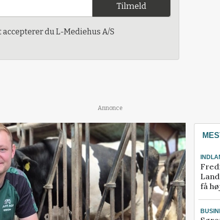
Tilmeld
t accepterer du L-Mediehus A/S
Annonce
MES
INDLA
Fred
Landm
få hø
BUSIN
Søre