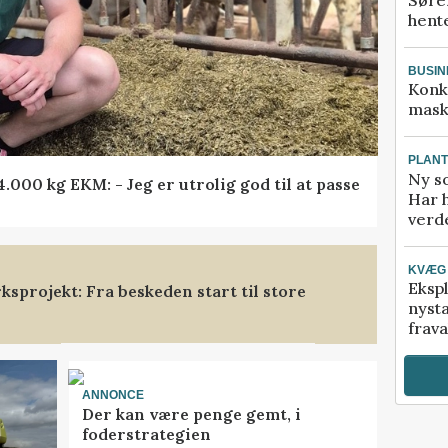
hente
BUSIN
Konk
mask
PLAN
Ny so
000 kg EKM: - Jeg er utrolig god til at passe
Har 
verde
KVÆG
Ekspl
sprojekt: Fra beskeden start til store
nyst
frava
ANNONCE
Der kan være penge gemt, i
foderstrategien