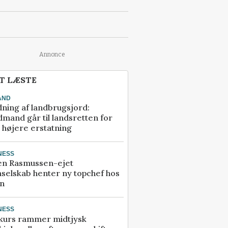
Annonce
T LÆSTE
AND
ning af landbrugsjord:
mand går til landsretten for
å højere erstatning
NESS
en Rasmussen-ejet
selskab henter ny topchef hos
an
NESS
kurs rammer midtjysk