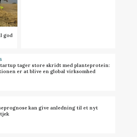
l god
S
startup tager store skridt med planteprotein:
tionen er at blive en global virksomhed
seprognose kan give anledning til et nyt
tjek