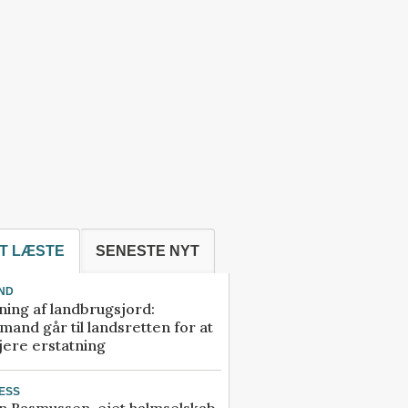
T LÆSTE
SENESTE NYT
ND
ning af landbrugsjord:
and går til landsretten for at
jere erstatning
ESS
n Rasmussen-ejet halmselskab