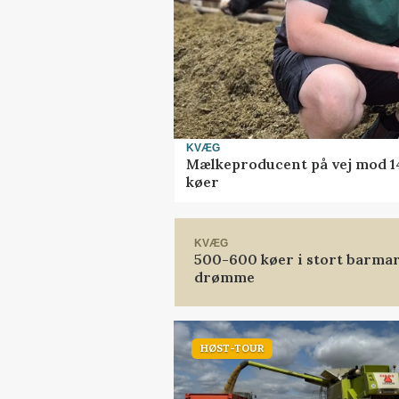
KVÆG
Mælkeproducent på vej mod 14.
køer
KVÆG
500-600 køer i stort barmark
drømme
HØST-TOUR