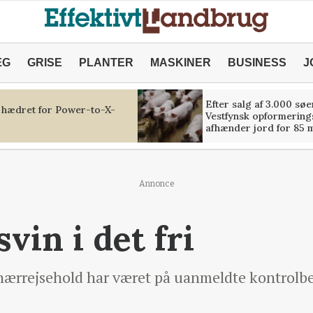
ÆG
GRISE
PLANTER
MASKINER
BUSINESS
J
Efter salg af 3.000 søe
 hædret for Power-to-X-
Vestfynsk opformerings
afhænder jord for 85 m
Annonce
svin i det fri
nærrejsehold har været på uanmeldte kontrolbe