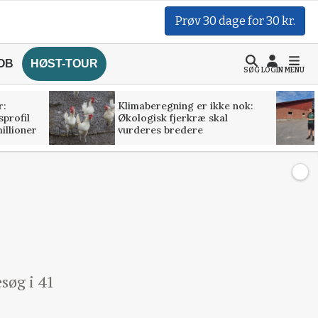
Prøv 30 dage for 30 kr.
OB
HØST-TOUR
SØG
LOGIN
MENU
r:
Klimaberegning er ikke nok:
profil
Økologisk fjerkræ skal
illioner
vurderes bredere
søg i 41