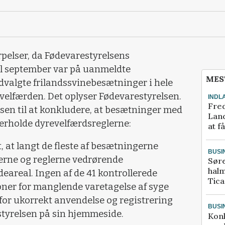
pelser, da Fødevarestyrelsens
il september var på uanmeldte
MES
udvalgte frilandssvinebesætninger i hele
evelfærden. Det oplyser Fødevarestyrelsen.
INDL
Fred
lsen til at konkludere, at besætninger med
Land
overholde dyrevelfærdsreglerne:
at f
 at langt de fleste af besætningerne
BUSI
erne og reglerne vedrørende
Sør
halm
eareal. Ingen af de 41 kontrollerede
Tic
er for manglende varetagelse af syge
 for ukorrekt anvendelse og registrering
BUSI
styrelsen på sin hjemmeside.
Kon