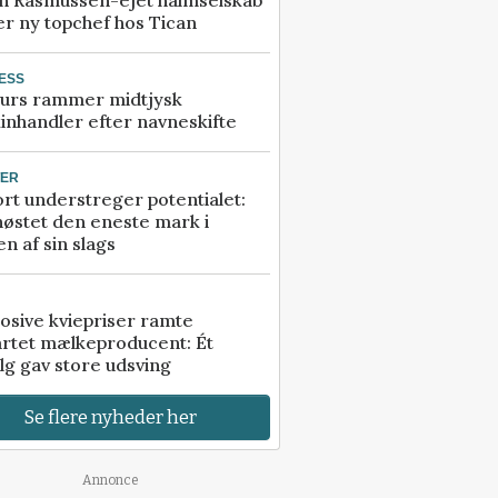
r ny topchef hos Tican
ESS
urs rammer midtjysk
inhandler efter navneskifte
TER
rt understreger potentialet:
høstet den eneste mark i
n af sin slags
osive kviepriser ramte
artet mælkeproducent: Ét
lg gav store udsving
Se flere nyheder her
Annonce