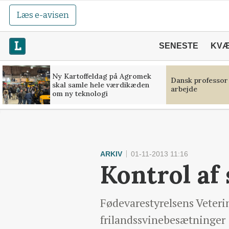
Læs e-avisen
SENESTE
KV
Ny Kartoffeldag på Agromek
Dansk professor
skal samle hele værdikæden
arbejde
om ny teknologi
ARKIV
01-11-2013 11:16
Kontrol af 
Fødevarestyrelsens Veteri
frilandssvinebesætninger