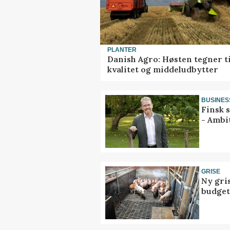
PLANTER
Danish Agro: Høsten tegner ti
kvalitet og middeludbytter
BUSINES
Finsk 
- Ambi
GRISE
Ny gri
budget