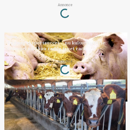
Annonce
Loading...
GRISE
Engang eksportsucces – nu kulturhistorie:
Gammel sæd kan redde truet race
Annonce
Loading...