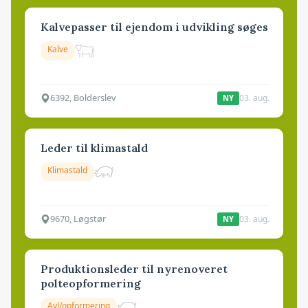
Kalvepasser til ejendom i udvikling søges
Kalve
6392, Bolderslev
03. aug.
NY
Leder til klimastald
Klimastald
9670, Løgstør
03. aug.
NY
Produktionsleder til nyrenoveret
polteopformering
Avl/opformering