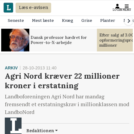
Læs e-avisen
LOGIN
MENU
Seneste
Mest læste
Kvæg
Grise
Planter
Mask
Efter salg af 3.0
Dansk professor hædret for
opformeringsprof
Power-to-X-arbejde
millioner
ARKIV
28-10-2013 11:40
Agri Nord kræver 22 millioner
kroner i erstatning
Landboforeningen Agri Nord har mandag
fremsendt et erstatningskrav i millionklassen mod
LandboNord
Redaktionen