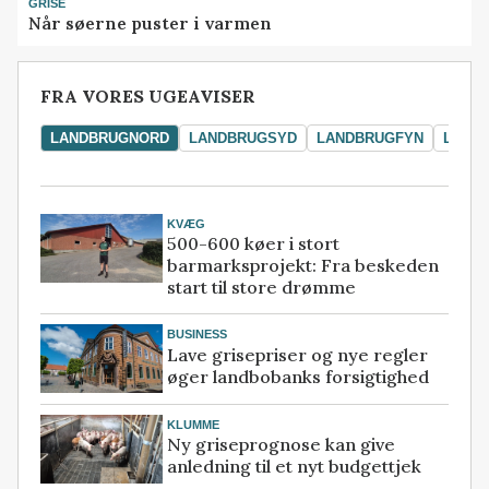
GRISE
Når søerne puster i varmen
FRA VORES UGEAVISER
LANDBRUGNORD
LANDBRUGSYD
LANDBRUGFYN
LAND
KVÆG
500-600 køer i stort
barmarksprojekt: Fra beskeden
start til store drømme
BUSINESS
Lave grisepriser og nye regler
øger landbobanks forsigtighed
KLUMME
Ny griseprognose kan give
anledning til et nyt budgettjek