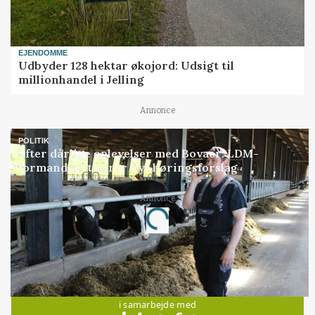
EJENDOMME
Udbyder 128 hektar økojord: Udsigt til
millionhandel i Jelling
Annonce
POLITIK
Efter dårlige oplevelser med Bovaer: LDM-
formand kritiserer nyt høringsforslag
Annonce
Loading...
Jobs
i samarbejde med