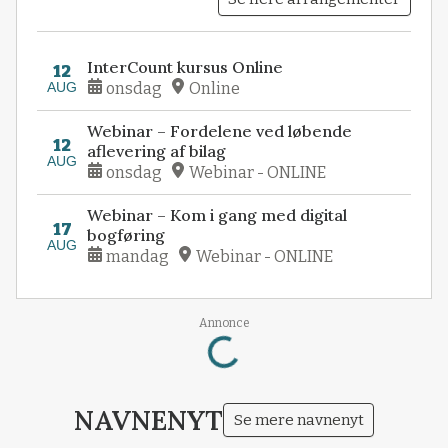
InterCount kursus Online
12
AUG
onsdag
Online
Webinar – Fordelene ved løbende
12
aflevering af bilag
AUG
onsdag
Webinar - ONLINE
Webinar – Kom i gang med digital
17
bogføring
AUG
mandag
Webinar - ONLINE
Annonce
Loading...
NAVNENYT
Se mere navnenyt