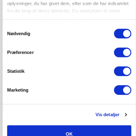
oplysninger, du har givet dem, eller som de har indsamlet
fra din brug af deres tjenester. Du samtykker til vores
cookies, hvis du fortsætter med at anvende vores
hjemmeside.
Samtykkevalg
Nødvendig
LEDER
Befriende, at topredaktør erkender, hun er
Præferencer
blevet klogere. Det kunne vi alle lære af
Statistik
Annonce
MARKED
Olieprisfald og fredshåb sender F5-renten ned
Marketing
på 3 procent
Annonce
Vis detaljer
Loading...
OK