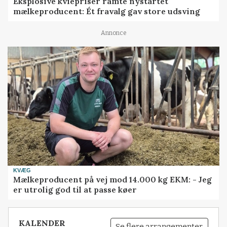
Eksplosive kviepriser ramte nystartet
mælkeproducent: Ét fravalg gav store udsving
Annonce
KVÆG
Mælkeproducent på vej mod 14.000 kg EKM: - Jeg
er utrolig god til at passe køer
KALENDER
Se flere arrangementer