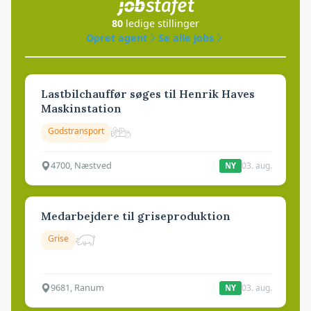
80
ledige stillinger
Opret agent
Se alle jobs
Lastbilchauffør søges til Henrik Haves
Maskinstation
Godstransport
4700, Næstved
03. aug.
NY
Medarbejdere til griseproduktion
Grise
9681, Ranum
03. aug.
NY