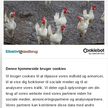
ØKOLOGI
Klimaberegning er ikke nok: Økologisk fjerkræ
Denne hjemmeside bruger cookies
skal vurderes bredere
Vi bruger cookies til at tilpasse vores indhold og annoncer,
Annonce
til at vise dig funktioner til sociale medier og til at
analysere vores trafik. Vi deler også oplysninger om din
brug af vores website med vores partnere inden for
sociale medier, annonceringspartnere og analysepartnere.
Vores partnere kan kombinere disse data med andre