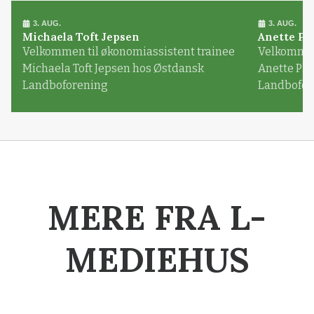
3. AUG.
3. AUG.
Michaela Toft Jepsen
Anette Pl
Velkommen til økonomiassistent trainee
Velkommen 
Michaela Toft Jepsen hos Østdansk
Anette Pl
Landboforening
Landbofor
MERE FRA L-
MEDIEHUS