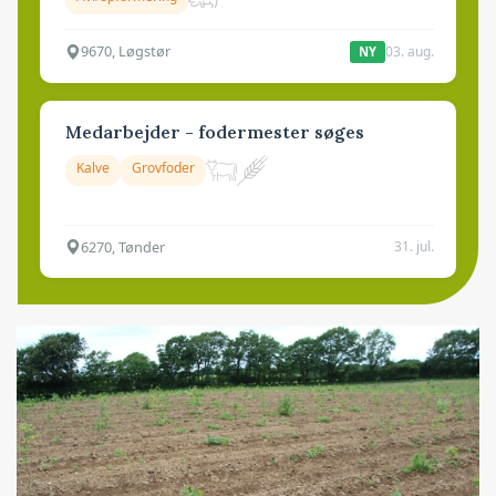
9670, Løgstør
03. aug.
NY
Medarbejder - fodermester søges
Kalve
Grovfoder
6270, Tønder
31. jul.