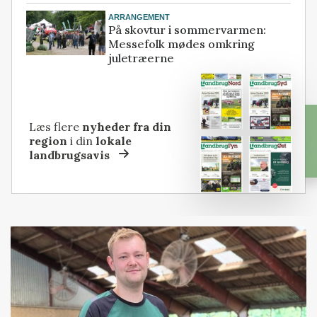
ARRANGEMENT
På skovtur i sommervarmen:
Messefolk mødes omkring
juletræerne
Læs flere
nyheder fra din
region
i din
lokale
landbrugsavis