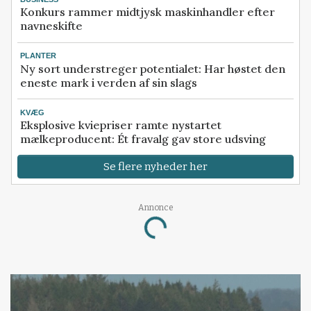
Konkurs rammer midtjysk maskinhandler efter
navneskifte
PLANTER
Ny sort understreger potentialet: Har høstet den
eneste mark i verden af sin slags
KVÆG
Eksplosive kviepriser ramte nystartet
mælkeproducent: Ét fravalg gav store udsving
Se flere nyheder her
Annonce
Loading...