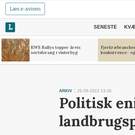
Læs e-avisen
SENESTE
KV
KWS Rallys topper årets
Fjerkræbranchen:
sortsforsøg i vinterbyg
konkurrence- og
ARKIV
25-09-2013 13:26
Politisk e
landbrugsp