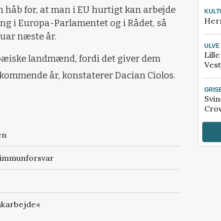
håb for, at man i EU hurtigt kan arbejde
KULT
Her
ng i Europa-Parlamentet og i Rådet, så
nuar næste år.
ULVE
Lill
ropæiske landmænd, fordi det giver dem
Vest
de kommende år, konstaterer Dacian Ciolos.
GRIS
Svin
Crow
en
t immunforsvar
oakarbejde«