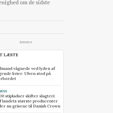
enighed om de sidste
Annonce
T LÆSTE
dmand vågnede ved lyden af
gende kvier: Ulven stod på
erbordet
NESS
00 stipladser skifter slagteri:
f landets største producenter
er nu grisene til Danish Crown