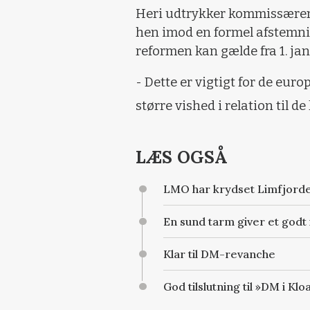
Heri udtrykker kommissæren 
hen imod en formel afstemni
reformen kan gælde fra 1. ja
- Dette er vigtigt for de eu
større vished i relation til 
LÆS OGSÅ
LMO har krydset Limfjord
En sund tarm giver et god
Klar til DM-revanche
God tilslutning til »DM i Kl