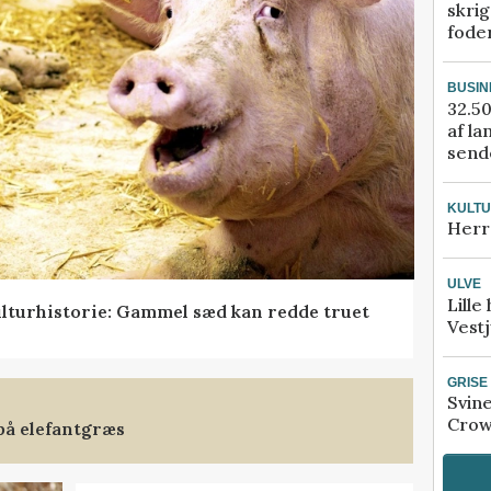
skrig
fode
BUSIN
32.50
af la
sende
KULT
Herr
ULVE
Lille
lturhistorie: Gammel sæd kan redde truet
Vestj
GRISE
Svin
Crow
på elefantgræs