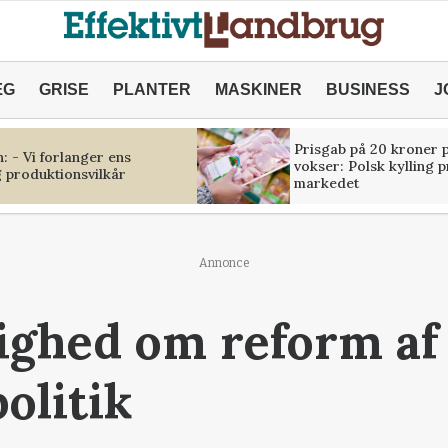
ÆG
GRISE
PLANTER
MASKINER
BUSINESS
J
Prisgab på 20 kroner p
 - Vi forlanger ens
vokser: Polsk kylling 
 produktionsvilkår
markedet
Annonce
nighed om reform af
olitik