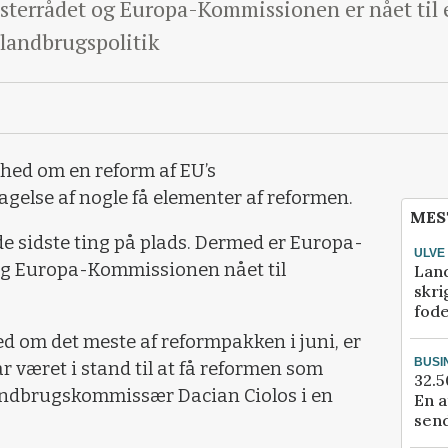
sterrådet og Europa-Kommissionen er nået til 
s landbrugspolitik
ghed om en reform af EU’s
gelse af nogle få elementer af reformen.
MES
de sidste ting på plads. Dermed er Europa-
ULVE
og Europa-Kommissionen nået til
Lan
skri
fod
hed om det meste af reformpakken i juni, er
BUSI
ar været i stand til at få reformen som
32.5
landbrugskommissær Dacian Ciolos i en
En a
send