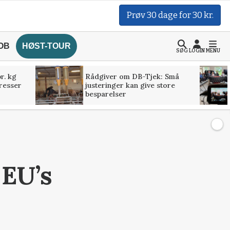
Prøv 30 dage for 30 kr.
OB
HØST-TOUR
SØG
LOGIN
MENU
r. kg
Rådgiver om DB-Tjek: Små
presser
justeringer kan give store
besparelser
 EU’s