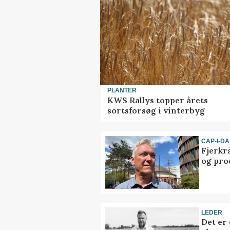
PLANTER
KWS Rallys topper årets
sortsforsøg i vinterbyg
CAP-I-D
Fjerkr
og pro
LEDER
Det er