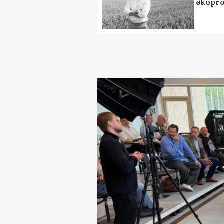
økopr