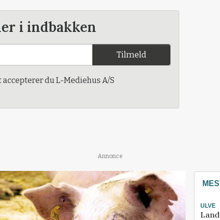
der i indbakken
Tilmeld
t accepterer du L-Mediehus A/S
Annonce
MES
ULVE
Land