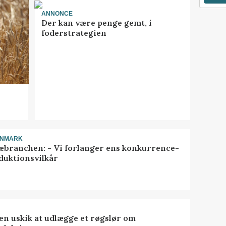
ANNONCE
Der kan være penge gemt, i
foderstrategien
ANMARK
æbranchen: - Vi forlanger ens konkurrence-
duktionsvilkår
 en uskik at udlægge et røgslør om