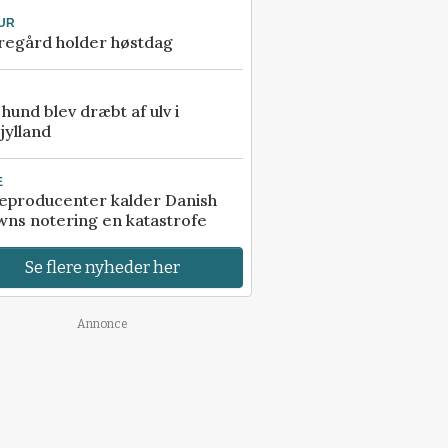
UR
regård holder høstdag
e hund blev dræbt af ulv i
jylland
E
eproducenter kalder Danish
ns notering en katastrofe
Se flere nyheder her
Annonce