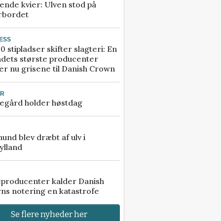
ende kvier: Ulven stod på
rbordet
ESS
0 stipladser skifter slagteri: En
ndets største producenter
r nu grisene til Danish Crown
UR
egård holder høstdag
 hund blev dræbt af ulv i
ylland
eproducenter kalder Danish
ns notering en katastrofe
Se flere nyheder her