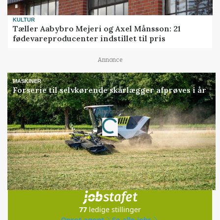
KULTUR
Tæller Aabybro Mejeri og Axel Månsson: 21
fødevareproducenter indstillet til pris
Annonce
MASKINER
Forserie til selvkørende skårlægger afprøves i år
Loading...
Annonce
Jobs
i samarbejde med
77
ledige stillinger
Opret agent
Se alle jobs