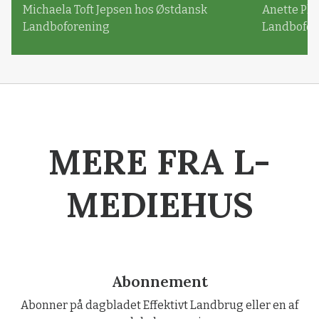
Michaela Toft Jepsen hos Østdansk
Anette Pl
Landboforening
Landbofor
MERE FRA L-
MEDIEHUS
Abonnement
Abonner på dagbladet Effektivt Landbrug eller en af