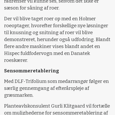
radrenser vil kunne ses, selvom det ikke er
sæson for såning af roer.
Der vil blive taget roer op med en Holmer
roeoptager, hvorefter forskellige nye løsninger
til knusning og snitning af roer vil blive
demonstreret, herunder også udfodring. Blandt
flere andre maskiner vises blandt andet en
Hispec fuldfodervogn med en Danatek
roeskærer.
Sensommeretablering
Med DLF-Trifolium som medarrangør følger en
særlig gennemgang af efterårspleje af
græsmarken.
Planteavlskonsulent Gurli Klitgaard vil fortælle
om mulighederne for sensommeretablering af