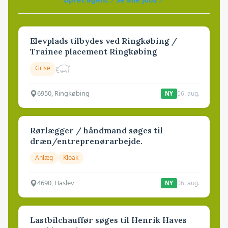
Elevplads tilbydes ved Ringkøbing /
Trainee placement Ringkøbing
Grise
6950, Ringkøbing
06. aug.
NY
Rørlægger / håndmand søges til
dræn/entreprenørarbejde.
Anlæg
Kloak
4690, Haslev
06. aug.
NY
Lastbilchauffør søges til Henrik Haves