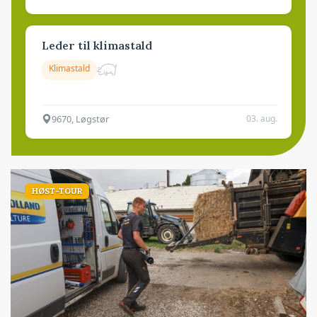
Leder til klimastald
Klimastald
9670, Løgstør
03. aug.
HØST-TOUR