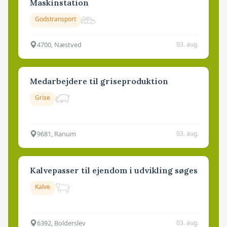
Maskinstation
Godstransport
4700, Næstved
03. aug.
Medarbejdere til griseproduktion
Grise
9681, Ranum
03. aug.
Kalvepasser til ejendom i udvikling søges
Kalve
6392, Bolderslev
03. aug.