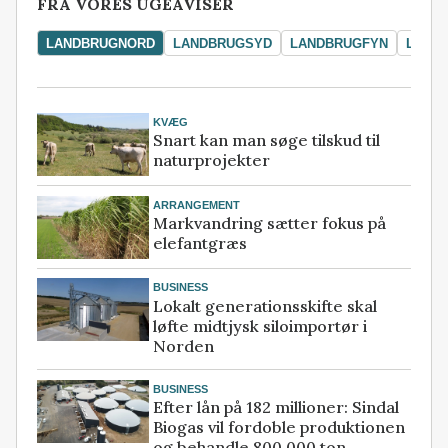
FRA VORES UGEAVISER
LANDBRUGNORD
LANDBRUGSYD
LANDBRUGFYN
LAND
KVÆG
Snart kan man søge tilskud til
naturprojekter
ARRANGEMENT
Markvandring sætter fokus på
elefantgræs
BUSINESS
Lokalt generationsskifte skal
løfte midtjysk siloimportør i
Norden
BUSINESS
Efter lån på 182 millioner: Sindal
Biogas vil fordoble produktionen
og behandle 800.000 ton