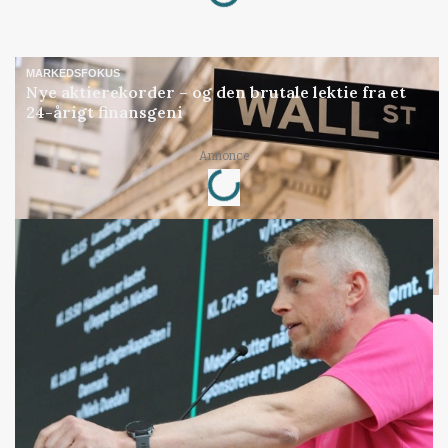
MARKEDSFOKUS
Nye aktierekorder – og den brutale lektie fra et
24-årigt finansgeni
Loading...
Annonce