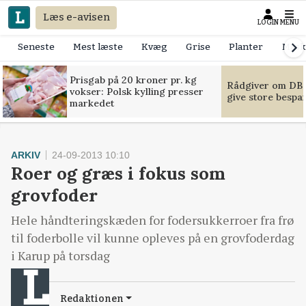
Læs e-avisen
LOGIN
MENU
Seneste
Mest læste
Kvæg
Grise
Planter
Mask
Prisgab på 20 kroner pr. kg
Rådgiver om DB-
vokser: Polsk kylling presser
give store bespa
markedet
ARKIV
24-09-2013 10:10
Roer og græs i fokus som
grovfoder
Hele håndteringskæden for fodersukkerroer fra frø
til foderbolle vil kunne opleves på en grovfoderdag
i Karup på torsdag
Redaktionen