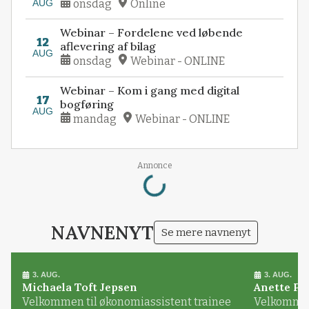
AUG
onsdag
Online
Webinar – Fordelene ved løbende
12
aflevering af bilag
AUG
onsdag
Webinar - ONLINE
Webinar – Kom i gang med digital
17
bogføring
AUG
mandag
Webinar - ONLINE
Loading...
Annonce
NAVNENYT
Se mere navnenyt
3. AUG.
3. AUG.
Michaela Toft Jepsen
Anette Pl
Velkommen til økonomiassistent trainee
Velkommen 