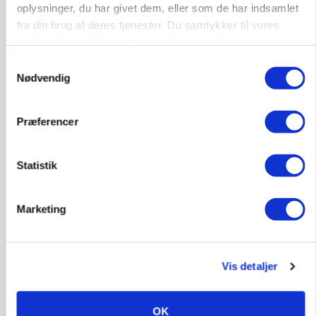
oplysninger, du har givet dem, eller som de har indsamlet
fra din brug af deres tjenester. Du samtykker til vores
cookies, hvis du fortsætter med at anvende vores
hjemmeside.
Samtykkevalg
Nødvendig
KVÆG
Snart kan man søge tilskud til naturprojekter
Præferencer
Annonce
PLANTER
Statistik
Før såmaskinen kører: Her er efterårets største
skadedyrsrisici
Loading...
Marketing
Annonce
Vis detaljer
OK