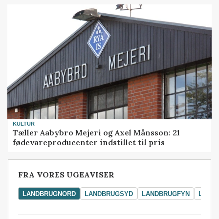
KULTUR
Tæller Aabybro Mejeri og Axel Månsson: 21
fødevareproducenter indstillet til pris
FRA VORES UGEAVISER
LANDBRUGNORD
LANDBRUGSYD
LANDBRUGFYN
LAND