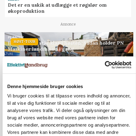
Det er en uskik at udlægge et røgslør om
økoproduktion
Annonce
PLANTER
HØST-TOUR
18 montører står klar i høsten: Sådan holder PN
Maskiner landmænd i gang
Loading...
Annonce
Denne hjemmeside bruger cookies
Vi bruger cookies til at tilpasse vores indhold og annoncer,
til at vise dig funktioner til sociale medier og til at
analysere vores trafik. Vi deler også oplysninger om din
brug af vores website med vores partnere inden for
sociale medier, annonceringspartnere og analysepartnere.
Vores partnere kan kombinere disse data med andre