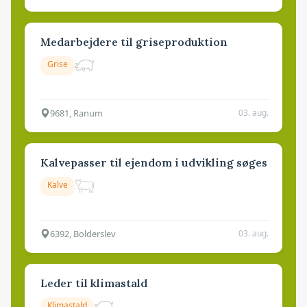
Medarbejdere til griseproduktion
Grise
9681, Ranum
03. aug.
Kalvepasser til ejendom i udvikling søges
Kalve
6392, Bolderslev
03. aug.
Leder til klimastald
Klimastald