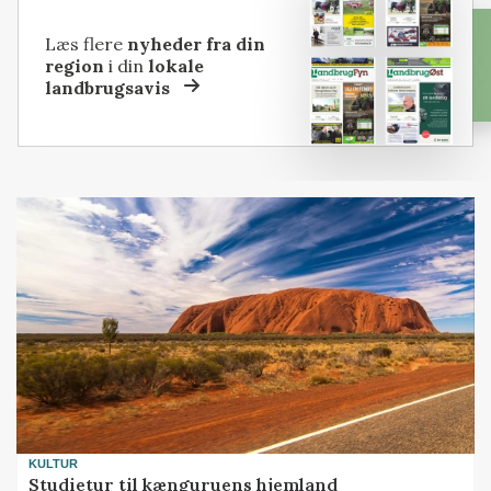
Læs flere
nyheder fra din
region
i din
lokale
landbrugsavis
KULTUR
Studietur til kænguruens hjemland