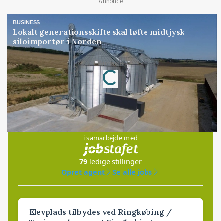
Annonce
BUSINESS
Lokalt generationsskifte skal løfte midtjysk
siloimportør i Norden
Annonce
Loading...
Jobs
i samarbejde med
79
ledige stillinger
Opret agent
Se alle jobs
Elevplads tilbydes ved Ringkøbing /