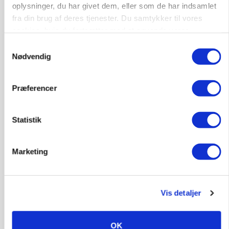
oplysninger, du har givet dem, eller som de har indsamlet
fra din brug af deres tjenester. Du samtykker til vores
cookies, hvis du fortsætter med at anvende vores
MASKINER
Forserie til selvkørende skårlægger afprøves i år
hjemmeside.
Samtykkevalg
Nødvendig
Præferencer
Statistik
Marketing
ARRANGEMENT
Markvandring sætter fokus på elefantgræs
Vis detaljer
OK