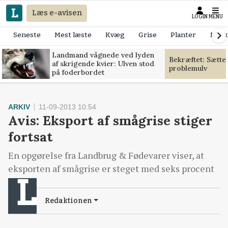
Læs e-avisen
LOGIN
MENU
Seneste
Mest læste
Kvæg
Grise
Planter
Mask
Landmand vågnede ved lyden
Bekræftet: Sætte
af skrigende kvier: Ulven stod
problemulv
på foderbordet
ARKIV
11-09-2013 10:54
Avis: Eksport af smågrise stiger
fortsat
En opgørelse fra Landbrug & Fødevarer viser, at
eksporten af smågrise er steget med seks procent
Redaktionen