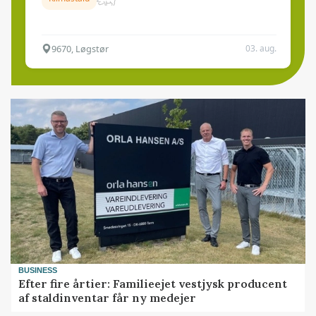
9670, Løgstør
03. aug.
BUSINESS
Efter fire årtier: Familieejet vestjysk producent
af staldinventar får ny medejer