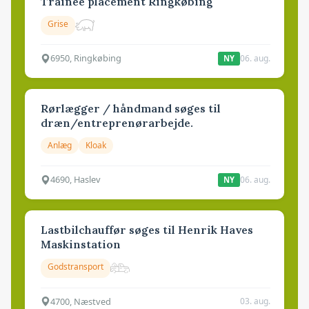
Trainee placement Ringkøbing
Grise
6950, Ringkøbing
06. aug.
NY
Rørlægger / håndmand søges til
dræn/entreprenørarbejde.
Anlæg
Kloak
4690, Haslev
06. aug.
NY
Lastbilchauffør søges til Henrik Haves
Maskinstation
Godstransport
4700, Næstved
03. aug.