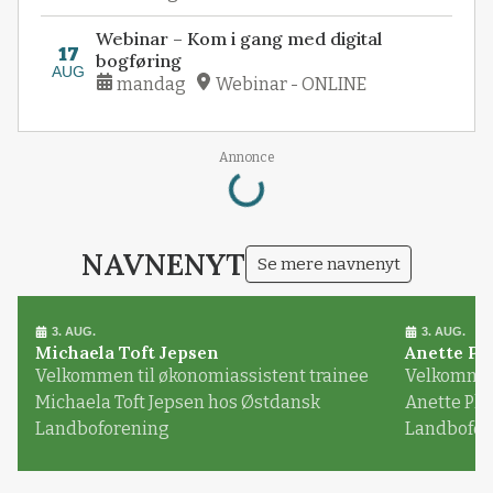
Webinar – Kom i gang med digital
17
bogføring
AUG
mandag
Webinar - ONLINE
Loading...
Annonce
NAVNENYT
Se mere navnenyt
3. AUG.
3. AUG.
Michaela Toft Jepsen
Anette Pl
Velkommen til økonomiassistent trainee
Velkommen 
Michaela Toft Jepsen hos Østdansk
Anette Pl
Landboforening
Landbofor