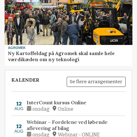
AGROMEK
Ny Kartoffeldag på Agromek skal samle hele
værdikæden om ny teknologi
KALENDER
Se flere arrangementer
InterCount kursus Online
12
AUG
onsdag
Online
Webinar – Fordelene ved løbende
12
aflevering af bilag
AUG
onsdag
Webinar - ONLINE