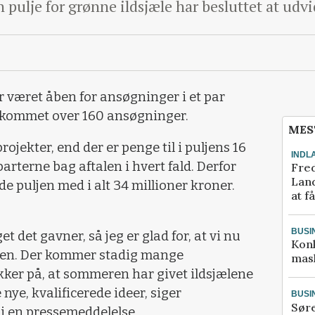
 pulje for grønne ildsjæle har besluttet at udv
r været åben for ansøgninger i et par
r kommet over 160 ansøgninger.
MES
projekter, end der er penge til i puljens 16
INDL
arterne bag aftalen i hvert fald. Derfor
Fred
Land
e puljen med i alt 34 millioner kroner.
at f
BUSI
t det gavner, så jeg er glad for, at vi nu
Kon
puljen. Der kommer stadig mange
mask
ikker på, at sommeren har givet ildsjælene
e nye, kvalificerede ideer
, siger
BUSI
Sør
 i en pressemeddelelse.