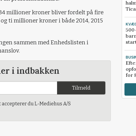
halm
Tic
4 millioner kroner bliver fordelt på fire
 og ti millioner kroner i både 2014, 2015
KVÆ
500-
bar
star
eringen sammen med Enhedslisten i
nanslov.
BUSI
Efte
der i indbakken
opfo
for 
Tilmeld
t accepterer du L-Mediehus A/S