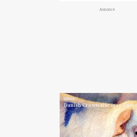
Annonce
GRISE
Danish Crown slår igen i note