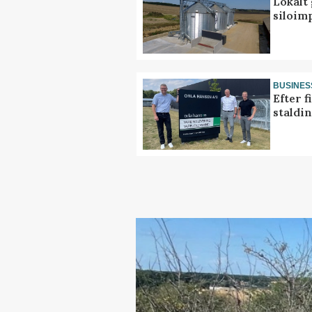
Lokalt 
siloim
BUSINES
Efter f
staldi