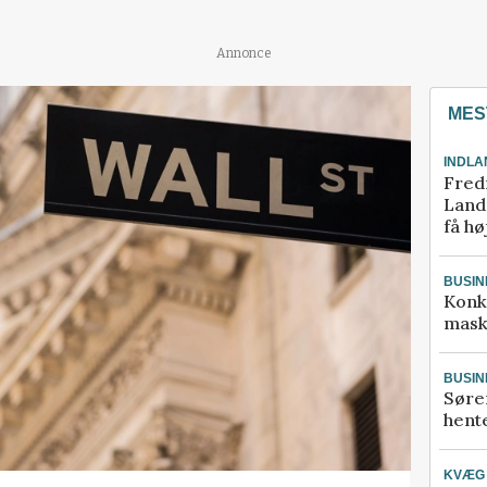
Annonce
MES
INDLA
Fred
Landm
få hø
BUSIN
Konk
mask
BUSIN
Søre
hente
KVÆG