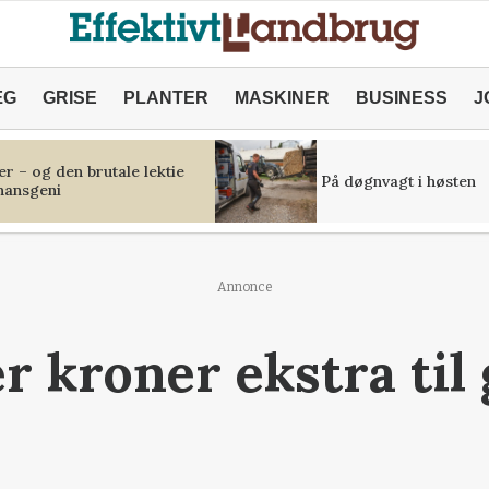
ÆG
GRISE
PLANTER
MASKINER
BUSINESS
J
r – og den brutale lektie
På døgnvagt i høsten
inansgeni
Annonce
er kroner ekstra til