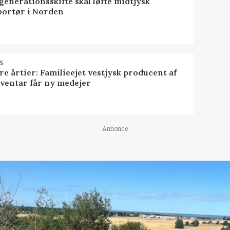
generationsskifte skal løfte midtjysk
portør i Norden
S
ire årtier: Familieejet vestjysk producent af
nventar får ny medejer
Annonce