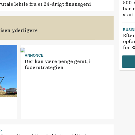
500-6
tale lektie fra et 24-årigt finansgeni
barm
start
isen yderligere
BUSIN
Efter
opfo
for 8
ANNONCE
Der kan være penge gemt, i
foderstrategien
S