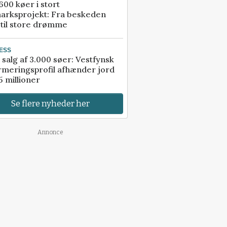
00 køer i stort
arksprojekt: Fra beskeden
 til store drømme
ESS
 salg af 3.000 søer: Vestfynsk
rmeringsprofil afhænder jord
5 millioner
Se flere nyheder her
Annonce