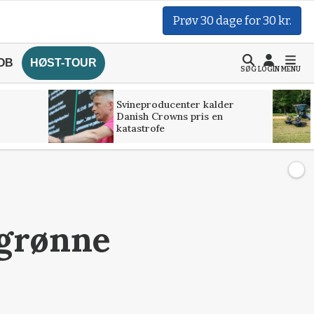
Prøv 30 dage for 30 kr.
OB
HØST-TOUR
SØG
LOGIN
MENU
Svineproducenter kalder
Danish Crowns pris en
katastrofe
 grønne