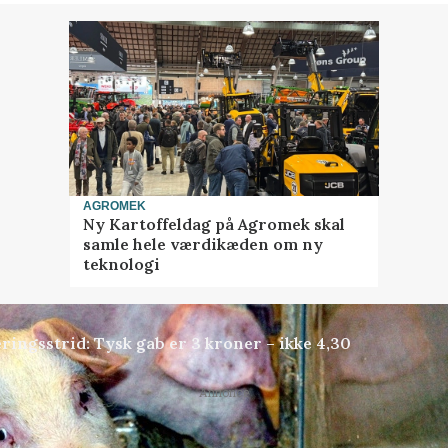
AGROMEK
Ny Kartoffeldag på Agromek skal
samle hele værdikæden om ny
teknologi
ringsstrid: Tysk gab er 3 kroner – ikke 4,30
Annonce