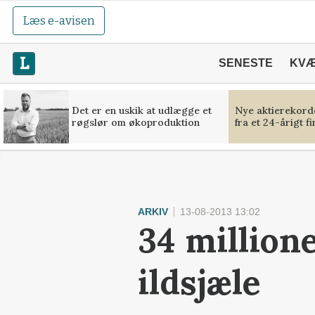
Læs e-avisen
SENESTE
KV
Det er en uskik at udlægge et
Nye aktierekorde
røgslør om økoproduktion
fra et 24-årigt f
ARKIV
13-08-2013 13:02
34 million
ildsjæle