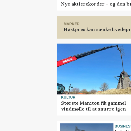
Nye aktierekorder – og den bru
MARKED
Høstpres kan sænke hvedepr
KULTUR
Største Manitou fik gammel
vindmølle til at snurre igen
BUSINES