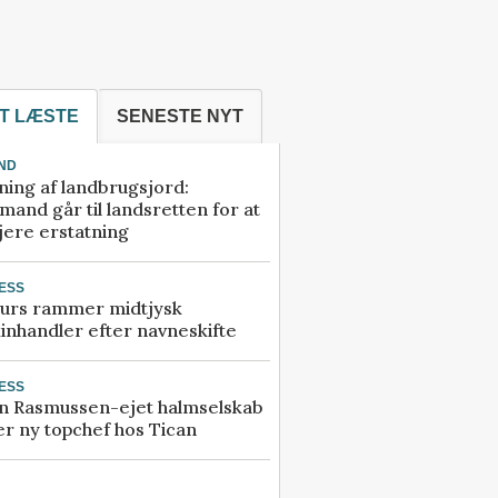
T LÆSTE
SENESTE NYT
ND
ning af landbrugsjord:
and går til landsretten for at
jere erstatning
ESS
urs rammer midtjysk
inhandler efter navneskifte
ESS
n Rasmussen-ejet halmselskab
r ny topchef hos Tican