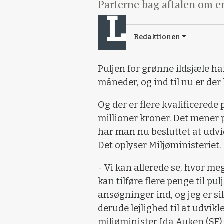
Parterne bag aftalen om en
Redaktionen
Puljen for grønne ildsjæle ha
måneder, og ind til nu er de
Og der er flere kvalificerede 
millioner kroner. Det mener p
har man nu besluttet at udvid
Det oplyser Miljøministeriet.
-
Vi kan allerede se, hvor mege
kan tilføre flere penge til 
ansøgninger ind, og jeg er s
derude lejlighed til at udvikl
miljøminister Ida Auken (SF)