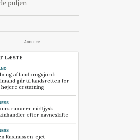
ide puljen
Annonce
T LÆSTE
AND
ning af landbrugsjord:
mand går til landsretten for
å højere erstatning
NESS
kurs rammer midtjysk
inhandler efter navneskifte
NESS
en Rasmussen-ejet