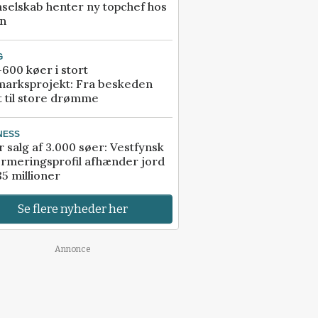
selskab henter ny topchef hos
an
G
600 køer i stort
marksprojekt: Fra beskeden
t til store drømme
NESS
r salg af 3.000 søer: Vestfynsk
rmeringsprofil afhænder jord
85 millioner
Se flere nyheder her
Annonce