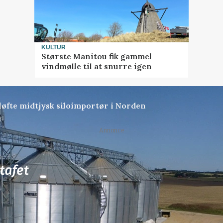
KULTUR
Største Manitou fik gammel
vindmølle til at snurre igen
 løfte midtjysk siloimportør i Norden
Annonce
79
ledige stillinger
ngkøbing / Trainee
Rørlægger / håndmand s