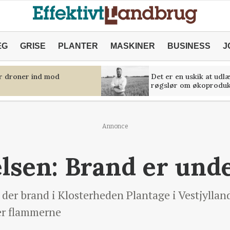
ÆG
GRISE
PLANTER
MASKINER
BUSINESS
J
er droner ind mod
Det er en uskik at udl
røgslør om økoproduk
Annonce
lsen: Brand er unde
der brand i Klosterheden Plantage i Vestjyllan
ver flammerne