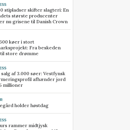
ESS
0 stipladser skifter slagteri: En
ndets største producenter
r nu grisene til Danish Crown
00 køer i stort
arksprojekt: Fra beskeden
 til store drømme
ESS
 salg af 3.000 søer: Vestfynsk
rmeringsprofil afhænder jord
5 millioner
UR
egård holder høstdag
ESS
urs rammer midtjysk