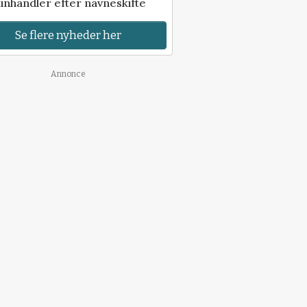
inhandler efter navneskifte
Se flere nyheder her
Annonce