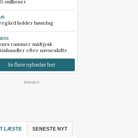
85 millioner
UR
regård holder høstdag
NESS
kurs rammer midtjysk
inhandler efter navneskifte
Se flere nyheder her
Annonce
T LÆSTE
SENESTE NYT