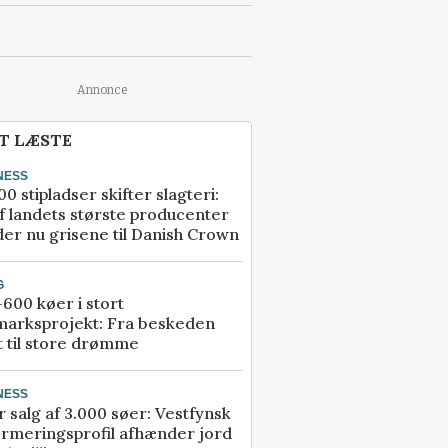
Annonce
T LÆSTE
NESS
00 stipladser skifter slagteri:
f landets største producenter
er nu grisene til Danish Crown
G
600 køer i stort
marksprojekt: Fra beskeden
t til store drømme
NESS
r salg af 3.000 søer: Vestfynsk
rmeringsprofil afhænder jord