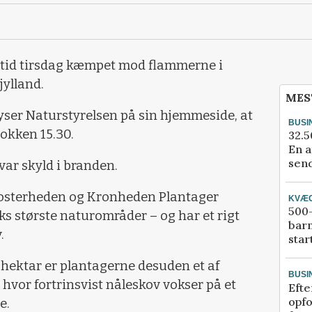
stid tirsdag kæmpet mod flammerne i
jylland.
MES
yser Naturstyrelsen på sin hjemmeside, at
BUSI
okken 15.30.
32.5
En a
send
var skyld i branden.
Klosterheden og Kronheden Plantager
KVÆ
500-
s største naturområder – og har et rigt
bar
v.
star
 hektar er plantagerne desuden et af
BUSI
 hvor fortrinsvist nåleskov vokser på et
Efte
opfo
e.