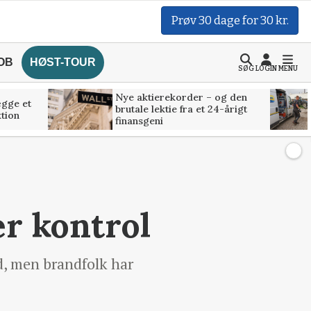
Prøv 30 dage for 30 kr.
OB
HØST-TOUR
SØG
LOGIN
MENU
Nye aktierekorder – og den
ægge et
brutale lektie fra et 24-årigt
tion
finansgeni
r kontrol
d, men brandfolk har