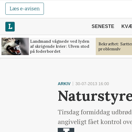
Læs e-avisen
SENESTE
KV
Landmand vågnede ved lyden
Bekræftet: Sætt
af skrigende kvier: Ulven stod
problemulv
på foderbordet
ARKIV
30-07-2013 16:00
Naturstyre
Tirsdag formiddag udbrød 
angiveligt fået kontrol o