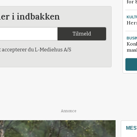
for 
der i indbakken
KULT
Her
Tilmeld
BUSI
Kon
t accepterer du L-Mediehus A/S
mask
Annonce
MES