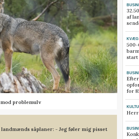
BUSIN
32.50
af la
sende
KVÆG
500-6
barm
start
BUSIN
Efter
opfo
for 8
d mod problemulv
KULT
Herr
landmænds såplaner: - Jeg føler mig pisset
BUSIN
Konk