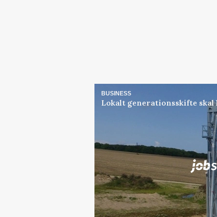
BUSINESS
Lokalt generationsskifte skal
Jobs
i samarbejde med
Elevplads tilbydes ved Ri