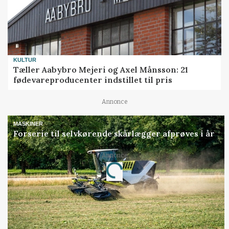
KULTUR
Tæller Aabybro Mejeri og Axel Månsson: 21
fødevareproducenter indstillet til pris
Annonce
MASKINER
Forserie til selvkørende skårlægger afprøves i år
Annonce
Loading...
Jobs