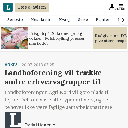
Læs e-avisen
LOGIN
MENU
Seneste
Mest læste
Kvæg
Grise
Planter
Mask
Prisgab på 20 kroner pr. kg
Rådgiver om DB-
vokser: Polsk kylling presser
give store bespa
markedet
ARKIV
26-07-2013 07:25
Landboforening vil trække
andre erhvervsgrupper til
Landboforeningen Agri Nord vil gøre plads til
lejere. Det kan være alle typer erhverv, og de
behøver ikke være faglige samarbejdspartnere
Redaktionen