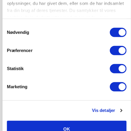
oplysninger, du har givet dem, eller som de har indsamlet
fra din brug af deres tjenester. Du samtykker til vores
cookies, hvis du fortsætter med at anvende vores
hjemmeside.
Samtykkevalg
Nødvendig
Præferencer
KVÆG
Snart kan man søge tilskud til naturprojekter
Statistik
Annonce
Marketing
PLANTER
Før såmaskinen kører: Her er efterårets største
skadedyrsrisici
Loading...
Vis detaljer
Annonce
OK