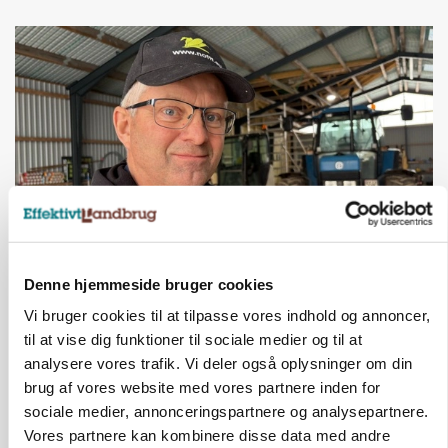
POLITIK
Denne hjemmeside bruger cookies
»Nu stopper I«: Landbrugsdebattør og
protestgruppe vil demonstrere mod ny
Vi bruger cookies til at tilpasse vores indhold og annoncer,
gødskningslov
til at vise dig funktioner til sociale medier og til at
analysere vores trafik. Vi deler også oplysninger om din
Annonce
brug af vores website med vores partnere inden for
sociale medier, annonceringspartnere og analysepartnere.
Vores partnere kan kombinere disse data med andre