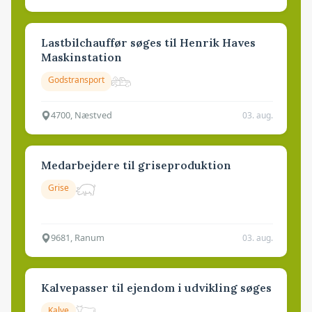
Lastbilchauffør søges til Henrik Haves
Maskinstation
Godstransport
4700, Næstved
03. aug.
Medarbejdere til griseproduktion
Grise
9681, Ranum
03. aug.
Kalvepasser til ejendom i udvikling søges
Kalve