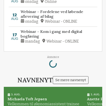
AUG
onsdag
Online
Webinar – Fordelene ved løbende
12
aflevering af bilag
AUG
onsdag
Webinar - ONLINE
Webinar – Kom i gang med digital
17
bogføring
AUG
mandag
Webinar - ONLINE
Loading...
Annonce
NAVNENYT
Se mere navnenyt
3. AUG.
3. AUG.
Michaela Toft Jepsen
Anette Pl
Velkommen til økonomiassistent trainee
Velkommen 