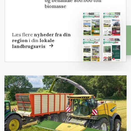
og behandle 800.000 ton
biomasse
Læs flere
nyheder fra din
region
i din
lokale
landbrugsavis