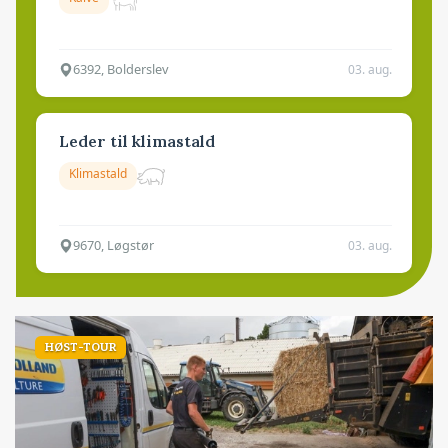
6392, Bolderslev
03. aug.
Leder til klimastald
Klimastald
9670, Løgstør
03. aug.
HØST-TOUR