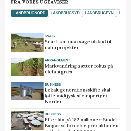
FRA VORES UGEAVISER
LANDBRUGNORD
LANDBRUGSYD
LANDBRUGFYN
LAND
KVÆG
Snart kan man søge tilskud til
naturprojekter
ARRANGEMENT
Markvandring sætter fokus på
elefantgræs
BUSINESS
Lokalt generationsskifte skal
løfte midtjysk siloimportør i
Norden
BUSINESS
Efter lån på 182 millioner: Sindal
Biogas vil fordoble produktionen