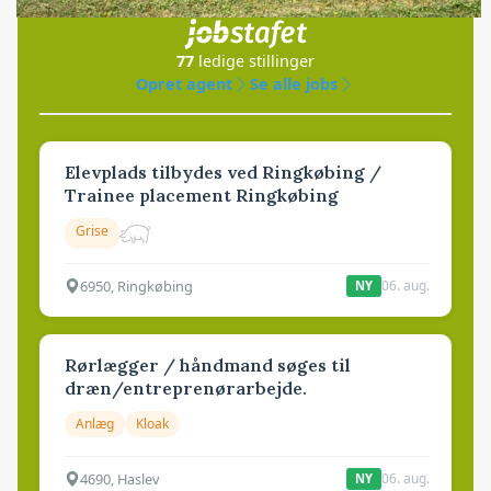
i samarbejde med
77
ledige stillinger
Opret agent
Se alle jobs
Elevplads tilbydes ved Ringkøbing /
Trainee placement Ringkøbing
Grise
6950, Ringkøbing
06. aug.
NY
Rørlægger / håndmand søges til
dræn/entreprenørarbejde.
Anlæg
Kloak
4690, Haslev
06. aug.
NY