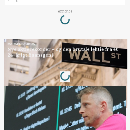
Loading...
Annonce
MARKEDSFOKUS
Nye aktierekorder – og den brutale lektie fra et
24-årigt finansgeni
Loading...
Annonce