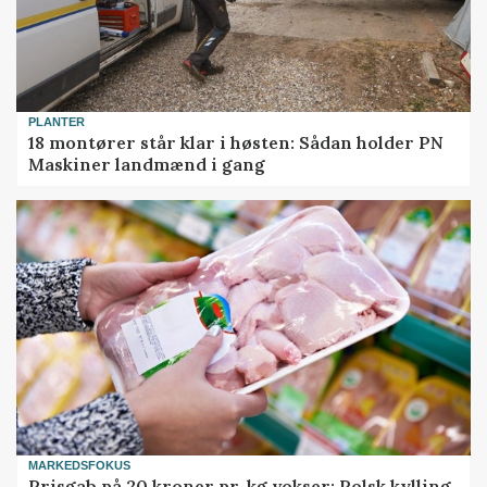
PLANTER
18 montører står klar i høsten: Sådan holder PN
Maskiner landmænd i gang
MARKEDSFOKUS
Prisgab på 20 kroner pr. kg vokser: Polsk kylling