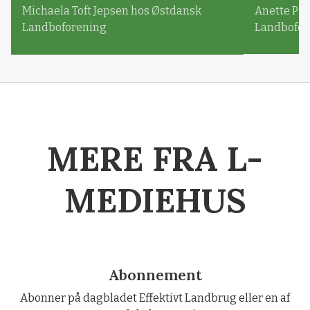
Michaela Toft Jepsen hos Østdansk
Anette Pl
Landboforening
Landbofor
MERE FRA L-
MEDIEHUS
Abonnement
Abonner på dagbladet Effektivt Landbrug eller en af