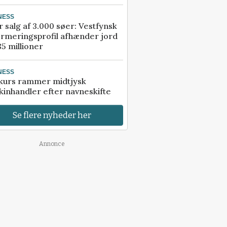
NESS
r salg af 3.000 søer: Vestfynsk
rmeringsprofil afhænder jord
85 millioner
NESS
kurs rammer midtjysk
inhandler efter navneskifte
Se flere nyheder her
Annonce