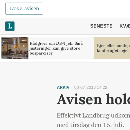
Læs e-avisen
SENESTE
KV
Rådgiver om DB-Tjek: Små
Ejer eller medej
justeringer kan give store
landbrugets ejer
besparelser
ARKIV
03-07-2013 14:22
Avisen ho
Effektivt Landbrug udkomm
med tirsdag den 16. juli.