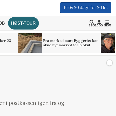
Prøv 30 dage for 30 kr.
OB
HØST-TOUR
SØG
LOGIN
MENU
ker 23
Fra mark til mur: Byggeriet kan
åbne nyt marked for biokul
r i postkassen igen fra og