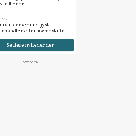
5 millioner
ESS
urs rammer midtjysk
inhandler efter navneskifte
Se flere nyheder her
Annonce