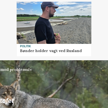
POLITIK
Bønder holder vagt ved Rusland
d mod problemulv
Annonce
77
ledige stillinger