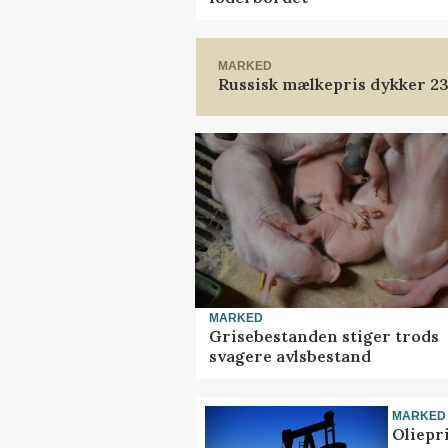
MARKED
Russisk mælkepris dykker 2
MARKED
Grisebestanden stiger trods
svagere avlsbestand
MARKED
Oliepr