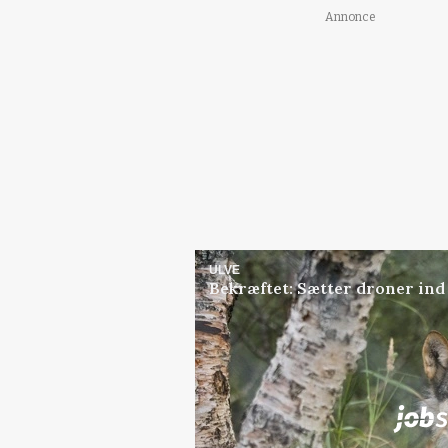
Annonce
ULVE
Bekræftet: Sætter droner in
Jobs
i samarbejde med