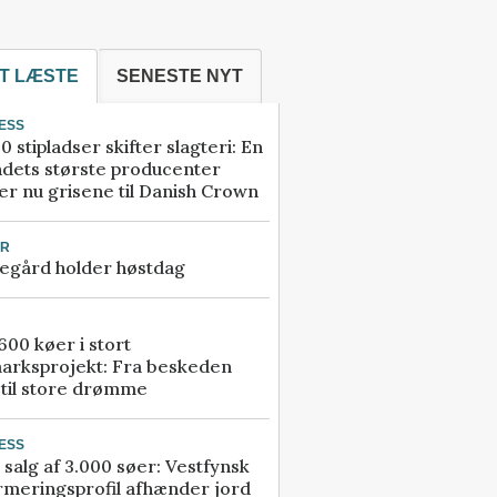
T LÆSTE
SENESTE NYT
ESS
0 stipladser skifter slagteri: En
ndets største producenter
r nu grisene til Danish Crown
UR
egård holder høstdag
00 køer i stort
arksprojekt: Fra beskeden
 til store drømme
ESS
 salg af 3.000 søer: Vestfynsk
rmeringsprofil afhænder jord