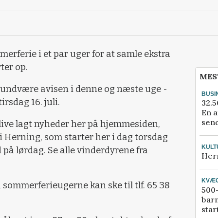
erferie i et par uger for at samle ekstra
ter op.
MES
undvære avisen i denne og næste uge -
BUSI
rsdag 16. juli.
32.5
En a
send
live lagt nyheder her på hjemmesiden,
i Herning, som starter her i dag torsdag
KULT
d på lørdag. Se alle vinderdyrene fra
Her
KVÆ
 sommerferieugerne kan ske til tlf. 65 38
500-
bar
star