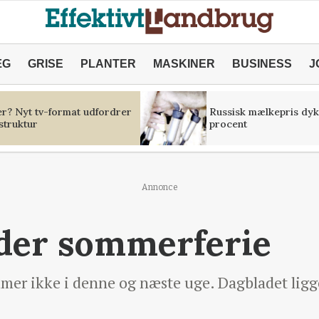
ÆG
GRISE
PLANTER
MASKINER
BUSINESS
J
er? Nyt tv-format udfordrer
Russisk mælkepris dyk
struktur
procent
Annonce
lder sommerferie
er ikke i denne og næste uge. Dagbladet ligge