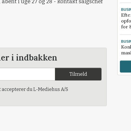
bent i uge 27 og 28 - kontakt salgschef
BUSI
Efte
opfo
for 
BUSI
Kon
mask
der i indbakken
Tilmeld
t accepterer du L-Mediehus A/S