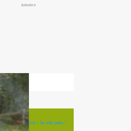
Annonce
Opret agent
Se alle jobs