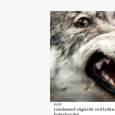
ULVE
Landmand vågnede ved lyden a
foderbordet