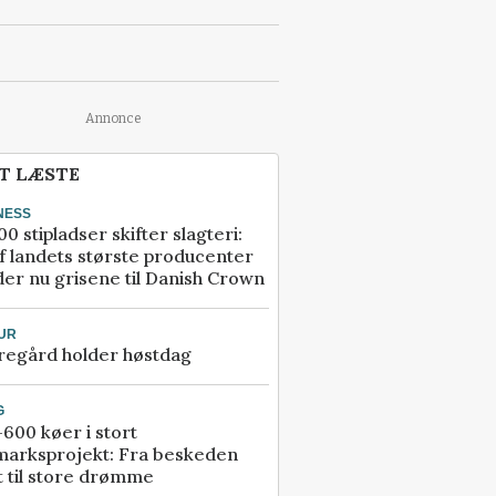
Annonce
T LÆSTE
NESS
00 stipladser skifter slagteri:
f landets største producenter
er nu grisene til Danish Crown
UR
regård holder høstdag
G
600 køer i stort
marksprojekt: Fra beskeden
t til store drømme