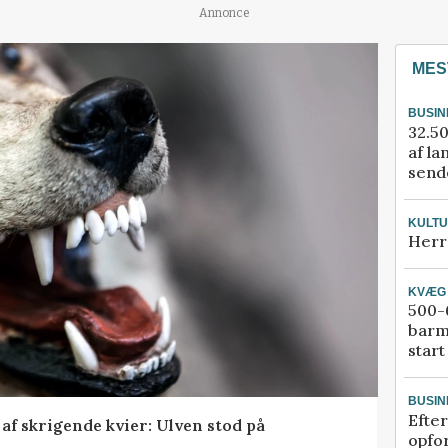
Annonce
MES
BUSIN
32.50
af la
sende
KULT
Herr
KVÆG
500-6
barm
start
BUSIN
Efter
f skrigende kvier: Ulven stod på
opfo