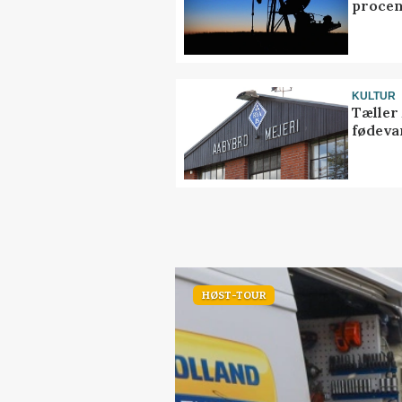
procen
KULTUR
Tæller
fødeva
HØST-TOUR