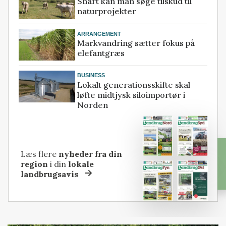
Snart kan man søge tilskud til
naturprojekter
ARRANGEMENT
Markvandring sætter fokus på
elefantgræs
BUSINESS
Lokalt generationsskifte skal
løfte midtjysk siloimportør i
Norden
Læs flere
nyheder fra din
region
i din
lokale
landbrugsavis