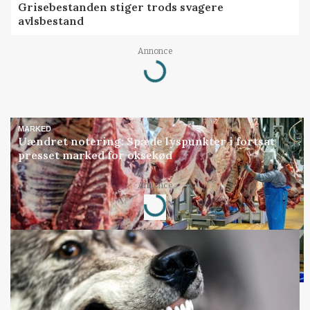
Grisebestanden stiger trods svagere
avlsbestand
Annonce
Loading...
MARKED
Uændret notering: Spæde lyspunkter i fortsat
presset marked for oksekød
Annonce
Loading...