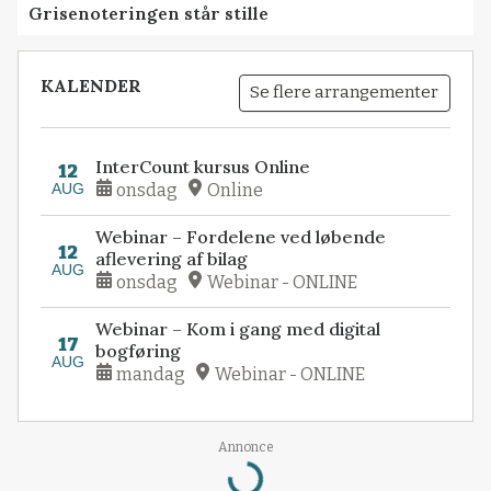
Grisenoteringen står stille
KALENDER
Se flere arrangementer
InterCount kursus Online
12
AUG
onsdag
Online
Webinar – Fordelene ved løbende
12
aflevering af bilag
AUG
onsdag
Webinar - ONLINE
Webinar – Kom i gang med digital
17
bogføring
AUG
mandag
Webinar - ONLINE
Annonce
Loading...