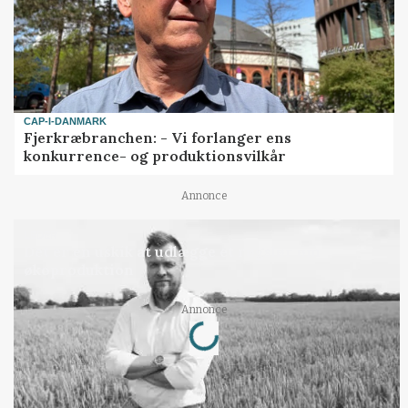
CAP-I-DANMARK
Fjerkræbranchen: - Vi forlanger ens
konkurrence- og produktionsvilkår
Annonce
LEDER
Det er en uskik at udlægge et røgslør om
økoproduktion
Loading...
Annonce