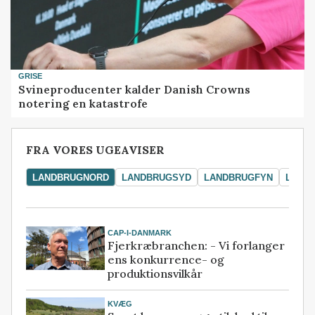
GRISE
Svineproducenter kalder Danish Crowns
notering en katastrofe
FRA VORES UGEAVISER
LANDBRUGNORD
LANDBRUGSYD
LANDBRUGFYN
LAND
CAP-I-DANMARK
Fjerkræbranchen: - Vi forlanger
ens konkurrence- og
produktionsvilkår
KVÆG