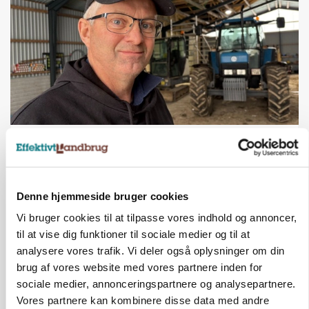
POLITIK
»Nu stopper I«: Landbrugsdebattør og
protestgruppe vil demonstrere mod ny
gødskningslov
Denne hjemmeside bruger cookies
Annonce
Vi bruger cookies til at tilpasse vores indhold og annoncer,
POLITIK
til at vise dig funktioner til sociale medier og til at
Folketinget behandler ny gødskningslov: Sådan
analysere vores trafik. Vi deler også oplysninger om din
kan den ændre din bedrift fra 2027
brug af vores website med vores partnere inden for
sociale medier, annonceringspartnere og analysepartnere.
Annonce
Loading...
Vores partnere kan kombinere disse data med andre