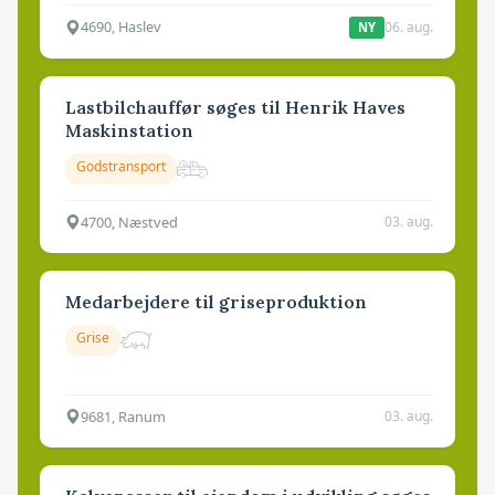
4690, Haslev
06. aug.
NY
Lastbilchauffør søges til Henrik Haves
Maskinstation
Godstransport
4700, Næstved
03. aug.
Medarbejdere til griseproduktion
Grise
9681, Ranum
03. aug.