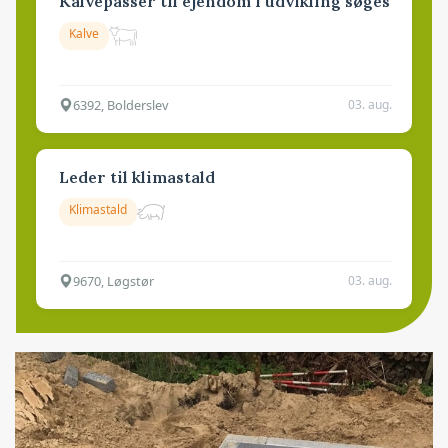
Kalvepasser til ejendom i udvikling søges
Kalve
6392, Bolderslev
03. aug.
Leder til klimastald
Klimastald
9670, Løgstør
03. aug.