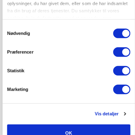
oplysninger, du har givet dem, eller som de har indsamlet
fra din brug af deres tjenester. Du samtykker til vores
cookies, hvis du fortsætter med at anvende vores
hjemmeside.
Samtykkevalg
Nødvendig
Præferencer
Statistik
KVÆG
Snart kan man søge tilskud til naturprojekter
Marketing
Vis detaljer
OK