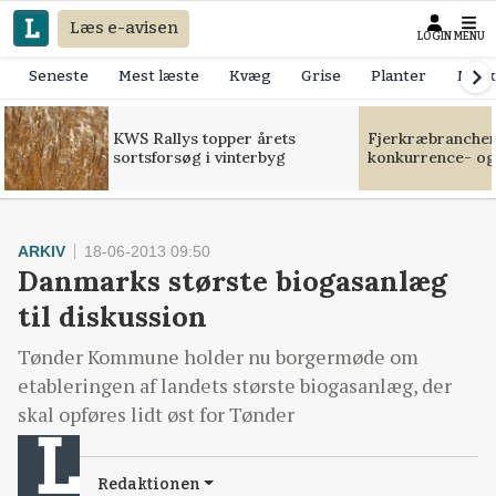
Læs e-avisen
LOGIN
MENU
Seneste
Mest læste
Kvæg
Grise
Planter
Mask
KWS Rallys topper årets
Fjerkræbranchen:
sortsforsøg i vinterbyg
konkurrence- og
ARKIV
18-06-2013 09:50
Danmarks største biogasanlæg
til diskussion
Tønder Kommune holder nu borgermøde om
etableringen af landets største biogasanlæg, der
skal opføres lidt øst for Tønder
Redaktionen