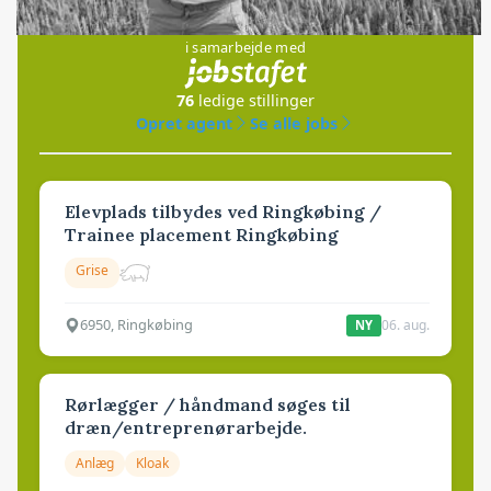
Jobs
i samarbejde med
76
ledige stillinger
Opret agent
Se alle jobs
Elevplads tilbydes ved Ringkøbing /
Trainee placement Ringkøbing
Grise
6950, Ringkøbing
06. aug.
NY
Rørlægger / håndmand søges til
dræn/entreprenørarbejde.
Anlæg
Kloak