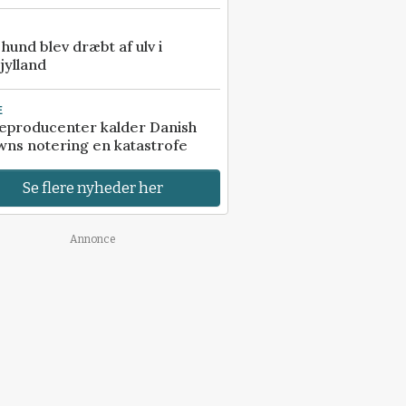
e hund blev dræbt af ulv i
jylland
E
eproducenter kalder Danish
ns notering en katastrofe
Se flere nyheder her
Annonce