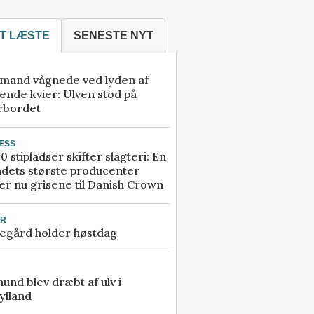
T LÆSTE
SENESTE NYT
mand vågnede ved lyden af
ende kvier: Ulven stod på
rbordet
ESS
0 stipladser skifter slagteri: En
ndets største producenter
r nu grisene til Danish Crown
UR
egård holder høstdag
 hund blev dræbt af ulv i
ylland