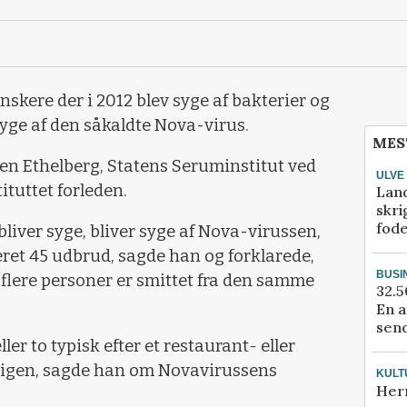
anskere der i 2012 blev syge af bakterier og
syge af den såkaldte Nova-virus.
MES
een Ethelberg, Statens Seruminstitut ved
ULVE
tuttet forleden.
Lan
skri
fod
bliver syge, bliver syge af Nova-virussen,
eret 45 udbrud, sagde han og forklarede,
BUSI
r flere personer er smittet fra den samme
32.5
En a
send
ler to typisk efter et restaurant- eller
e igen, sagde han om Novavirussens
KULT
Her