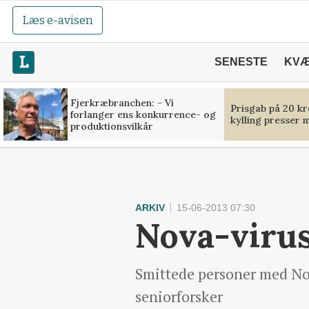
Læs e-avisen
SENESTE
KV
Fjerkræbranchen: - Vi
Prisgab på 20 kr
forlanger ens konkurrence- og
kylling presser 
produktionsvilkår
ARKIV
15-06-2013 07:30
Nova-virus
Smittede personer med Nor
seniorforsker