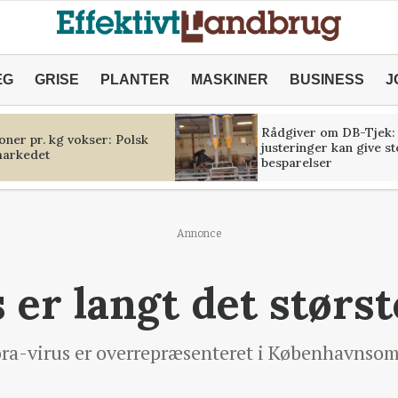
ÆG
GRISE
PLANTER
MASKINER
BUSINESS
J
Rådgiver om DB-Tjek:
oner pr. kg vokser: Polsk
justeringer kan give s
markedet
besparelser
Annonce
 er langt det størs
a-virus er overrepræsenteret i Københavnsomr