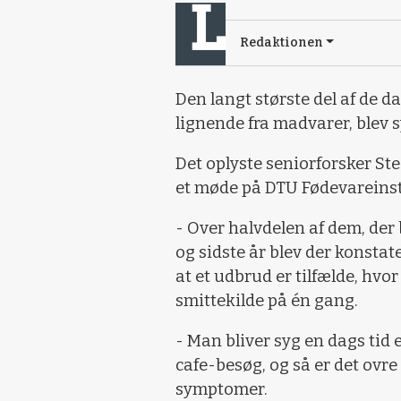
Redaktionen
Den langt største del af de d
lignende fra madvarer, blev 
Det oplyste seniorforsker St
et møde på DTU Fødevareinsti
- Over halvdelen af dem, der 
og sidste år blev der konstat
at et udbrud er tilfælde, hvo
smittekilde på én gang.
- Man bliver syg en dags tid el
cafe-besøg, og så er det ovr
symptomer.