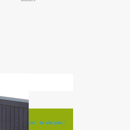
Opret agent
Se alle jobs