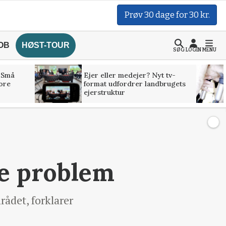
Prøv 30 dage for 30 kr.
OB
HØST-TOUR
SØG
LOGIN
MENU
 Små
Ejer eller medejer? Nyt tv-
tore
format udfordrer landbrugets
ejerstruktur
te problem
ådet, forklarer