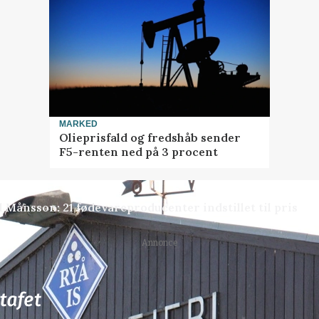
MARKED
Olieprisfald og fredshåb sender
F5-renten ned på 3 procent
 Månsson: 21 fødevareproducenter indstillet til pris
Annonce
77
ledige stillinger