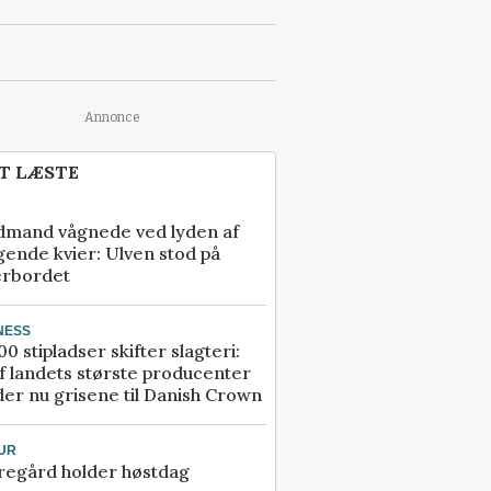
Annonce
T LÆSTE
dmand vågnede ved lyden af
gende kvier: Ulven stod på
erbordet
NESS
00 stipladser skifter slagteri:
f landets største producenter
er nu grisene til Danish Crown
UR
regård holder høstdag