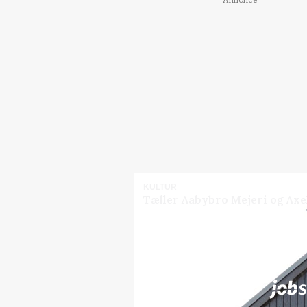
KULTUR
Tæller Aabybro Mejeri og Axel
Jobs
i samarbejde med