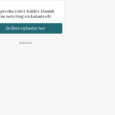
eproducenter kalder Danish
ns notering en katastrofe
Se flere nyheder her
Annonce