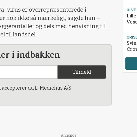
a-virus er overrepræsenterede i
ULVE
Lill
r nok ikke så mærkeligt, sagde han –
Vest
yggerantallet og dels med henvisning til
el til landsdel.
GRIS
Svin
Crow
der i indbakken
Tilmeld
t accepterer du L-Mediehus A/S
Annonce