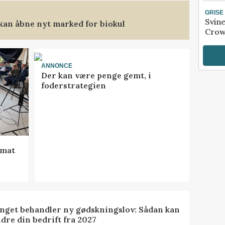
GRISE
Svin
 kan åbne nyt marked for biokul
Crow
ANNONCE
Der kan være penge gemt, i
foderstrategien
rmat
inget behandler ny gødskningslov: Sådan kan
dre din bedrift fra 2027