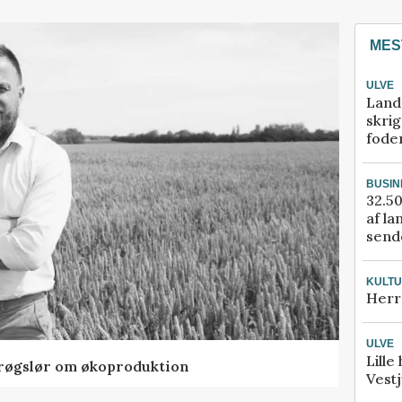
MES
ULVE
Land
skrig
fode
BUSIN
32.50
af la
sende
KULT
Herr
ULVE
Lille
t røgslør om økoproduktion
Vestj