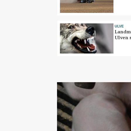
ULVE
Landma
Ulven 