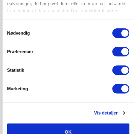
Loading...
oplysninger, du har givet dem, eller som de har indsamlet
fra din brug af deres tjenester. Du samtykker til vores
cookies, hvis du fortsætter med at anvende vores
hjemmeside.
Samtykkevalg
Nødvendig
Præferencer
Statistik
PLANTER
Marketing
Før såmaskinen kører: Her er efterårets største
skadedyrsrisici
Vis detaljer
OK