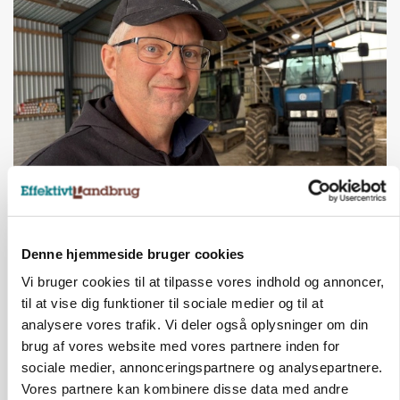
POLITIK
»Nu stopper I«: Landbrugsdebattør og
protestgruppe vil demonstrere mod ny
gødskningslov
Denne hjemmeside bruger cookies
Vi bruger cookies til at tilpasse vores indhold og annoncer,
Annonce
til at vise dig funktioner til sociale medier og til at
KVÆG
analysere vores trafik. Vi deler også oplysninger om din
Snart kan man søge tilskud til naturprojekter
brug af vores website med vores partnere inden for
sociale medier, annonceringspartnere og analysepartnere.
Annonce
Vores partnere kan kombinere disse data med andre