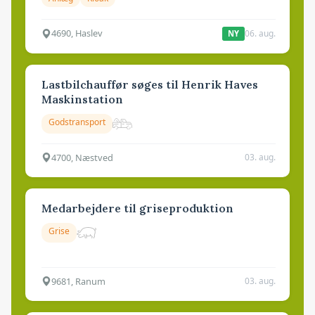
4690, Haslev
06. aug.
NY
Lastbilchauffør søges til Henrik Haves
Maskinstation
Godstransport
4700, Næstved
03. aug.
Medarbejdere til griseproduktion
Grise
9681, Ranum
03. aug.