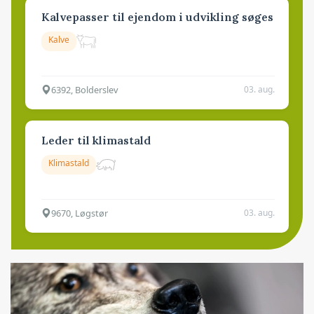
Kalvepasser til ejendom i udvikling søges
Kalve
6392, Bolderslev
03. aug.
Leder til klimastald
Klimastald
9670, Løgstør
03. aug.