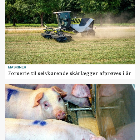
MASKINER
Forserie til selvkørende skårlægger afprøves i år