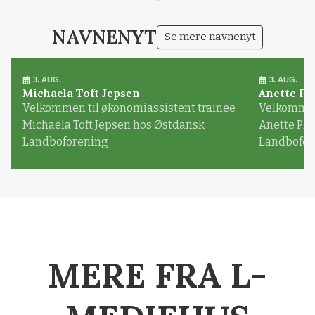
NAVNENYT
Se mere navnenyt
3. AUG.
3. AUG.
Michaela Toft Jepsen
Anette Pl
Velkommen til økonomiassistent trainee
Velkommen 
Michaela Toft Jepsen hos Østdansk
Anette Pl
Landboforening
Landbofor
MERE FRA L-