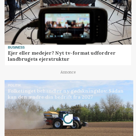
BUSINESS
Ejer eller medejer? Nyt tv-format udfordrer
landbrugets ejerstruktur
Annonce
POLITIK
Folketinget behandler ny gødskningslov: Sådan
kan den ændre din bedrift fra 2027
Loading...
Annonce