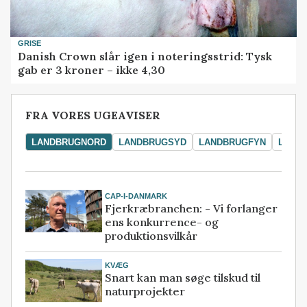
GRISE
Danish Crown slår igen i noteringsstrid: Tysk
gab er 3 kroner – ikke 4,30
FRA VORES UGEAVISER
LANDBRUGNORD
LANDBRUGSYD
LANDBRUGFYN
LAND
CAP-I-DANMARK
Fjerkræbranchen: - Vi forlanger
ens konkurrence- og
produktionsvilkår
KVÆG
Snart kan man søge tilskud til
naturprojekter