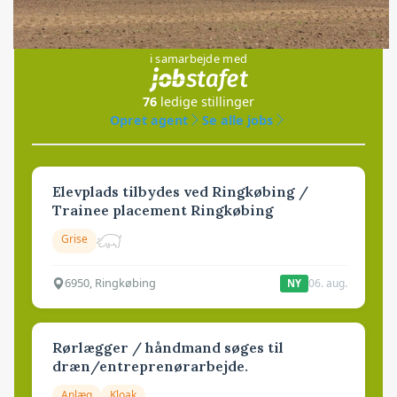
Jobs
i samarbejde med
76
ledige stillinger
Opret agent
Se alle jobs
Elevplads tilbydes ved Ringkøbing /
Trainee placement Ringkøbing
Grise
6950, Ringkøbing
06. aug.
NY
Rørlægger / håndmand søges til
dræn/entreprenørarbejde.
Anlæg
Kloak