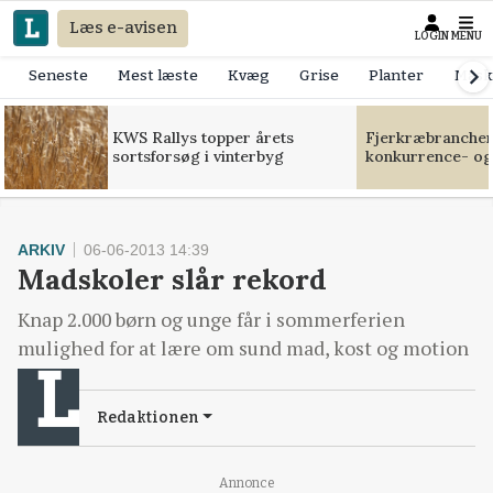
Læs e-avisen
LOGIN
MENU
Seneste
Mest læste
Kvæg
Grise
Planter
Mask
KWS Rallys topper årets
Fjerkræbranchen:
sortsforsøg i vinterbyg
konkurrence- og
ARKIV
06-06-2013 14:39
Madskoler slår rekord
Knap 2.000 børn og unge får i sommerferien
mulighed for at lære om sund mad, kost og motion
Redaktionen
Loading...
Annonce