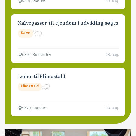
9681, Ranum
03. aug.
Kalvepasser til ejendom i udvikling søges
Kalve
6392, Bolderslev
03. aug.
Leder til klimastald
Klimastald
9670, Løgstør
03. aug.