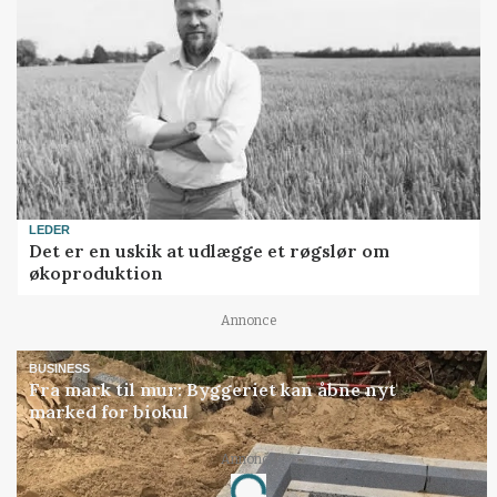
LEDER
Det er en uskik at udlægge et røgslør om
økoproduktion
Annonce
BUSINESS
Fra mark til mur: Byggeriet kan åbne nyt
marked for biokul
Annonce