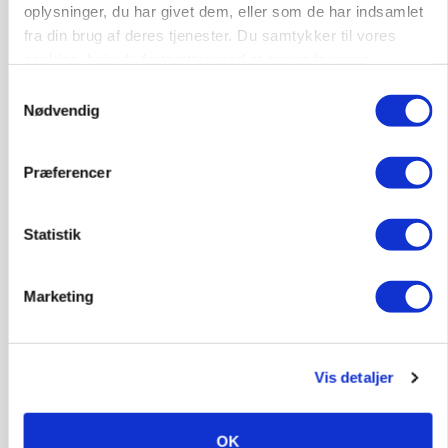
oplysninger, du har givet dem, eller som de har indsamlet
Loading...
fra din brug af deres tjenester. Du samtykker til vores
Annonce
cookies, hvis du fortsætter med at anvende vores
hjemmeside.
Samtykkevalg
Nødvendig
Præferencer
Statistik
Marketing
KVÆG
Snart kan man søge tilskud til naturprojekter
Vis detaljer
OK