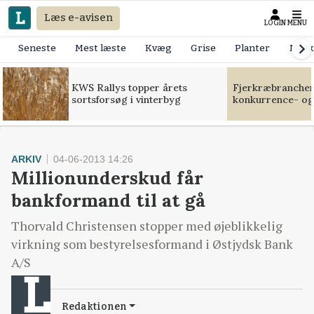
Læs e-avisen
LOGIN
MENU
Seneste
Mest læste
Kvæg
Grise
Planter
Mask
KWS Rallys topper årets
Fjerkræbranchen:
sortsforsøg i vinterbyg
konkurrence- og
ARKIV
04-06-2013 14:26
Millionunderskud får
bankformand til at gå
Thorvald Christensen stopper med øjeblikkelig
virkning som bestyrelsesformand i Østjydsk Bank
A/S
Redaktionen