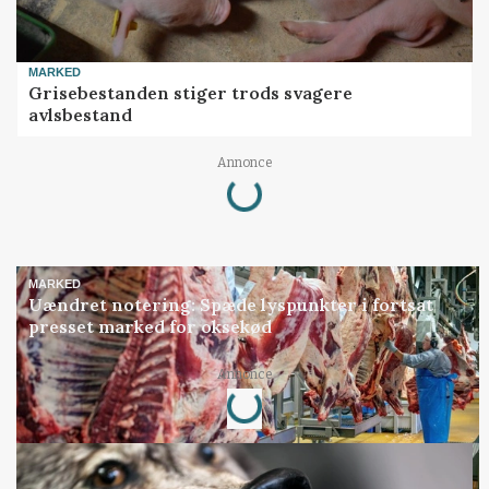
MARKED
Grisebestanden stiger trods svagere
avlsbestand
Loading...
Annonce
MARKED
Uændret notering: Spæde lyspunkter i fortsat
presset marked for oksekød
Loading...
Annonce