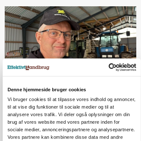
POLITIK
»Nu stopper I«: Landbrugsdebattør og
Denne hjemmeside bruger cookies
protestgruppe vil demonstrere mod ny
Vi bruger cookies til at tilpasse vores indhold og annoncer,
gødskningslov
til at vise dig funktioner til sociale medier og til at
analysere vores trafik. Vi deler også oplysninger om din
Annonce
brug af vores website med vores partnere inden for
sociale medier, annonceringspartnere og analysepartnere.
POLITIK
Folketinget behandler ny gødskningslov: Sådan
Vores partnere kan kombinere disse data med andre
kan den ændre din bedrift fra 2027