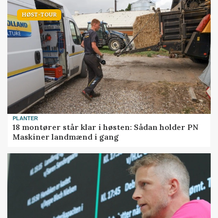
HØST-TOUR
PLANTER
18 montører står klar i høsten: Sådan holder PN
Maskiner landmænd i gang