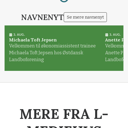
NAVNENYT
Se mere navnenyt
3. AUG.
3. AUG.
Michaela Toft Jepsen
Anette Pl
Velkommen til økonomiassistent trainee
Velkommen 
Michaela Toft Jepsen hos Østdansk
Anette Pl
Landboforening
Landbofor
MERE FRA L-