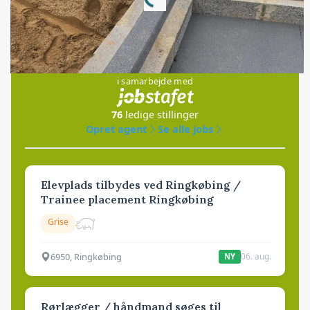
Loading...
Jobs
i samarbejde med
76
ledige stillinger
Opret agent
Se alle jobs
Elevplads tilbydes ved Ringkøbing /
Trainee placement Ringkøbing
Grise
6950, Ringkøbing
06. aug.
NY
Rørlægger / håndmand søges til