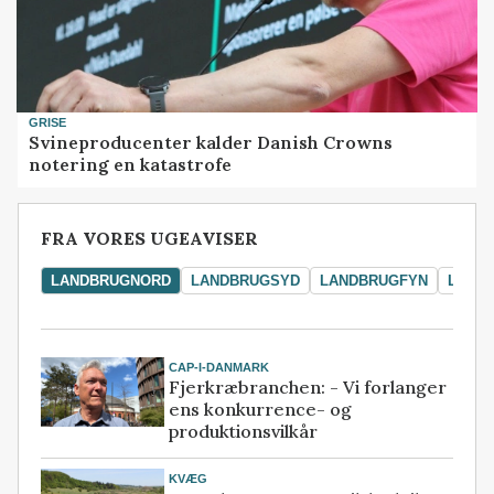
GRISE
Svineproducenter kalder Danish Crowns
notering en katastrofe
FRA VORES UGEAVISER
LANDBRUGNORD
LANDBRUGSYD
LANDBRUGFYN
LAND
CAP-I-DANMARK
Fjerkræbranchen: - Vi forlanger
ens konkurrence- og
produktionsvilkår
KVÆG