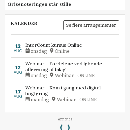
Grisenoteringen står stille
KALENDER
Se flere arrangementer
InterCount kursus Online
12
AUG
onsdag
Online
Webinar – Fordelene ved løbende
12
aflevering af bilag
AUG
onsdag
Webinar - ONLINE
Webinar – Kom i gang med digital
17
bogføring
AUG
mandag
Webinar - ONLINE
Loading...
Annonce