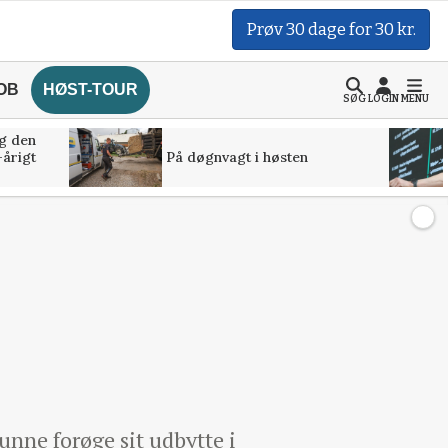
Prøv 30 dage for 30 kr.
OB
HØST-TOUR
SØG
LOGIN
MENU
g den
-årigt
På døgnvagt i høsten
unne forøge sit udbytte i