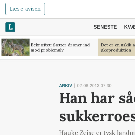
Læs e-avisen
SENESTE
KV
Bekræftet: Sætter droner ind
Det er en uskik 
mod problemulv
økoproduktion
ARKIV
02-06-2013 07:30
Han har så
sukkerroe
Hauke Zeise er tysk landma