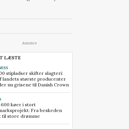
Annonce
T LÆSTE
NESS
00 stipladser skifter slagteri:
f landets største producenter
er nu grisene til Danish Crown
G
600 køer i stort
marksprojekt: Fra beskeden
t til store drømme