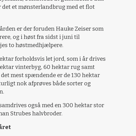
r det et mønsterlandbrug med et flot
gården er der foruden Hauke Zeiser som
re, og i høst fra sidst i juni til
ejes to høstmedhjælpere.
tar forholdsvis let jord, som i år drives
ektar vinterbyg, 60 hektar rug samt
 det mest spændende er de 130 hektar
urligt nok afprøves både sorter og
n.
samdrives også med en 300 hektar stor
man Strubes halvbroder.
året