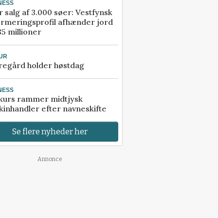
NESS
r salg af 3.000 søer: Vestfynsk
rmeringsprofil afhænder jord
85 millioner
UR
regård holder høstdag
NESS
kurs rammer midtjysk
inhandler efter navneskifte
Se flere nyheder her
Annonce