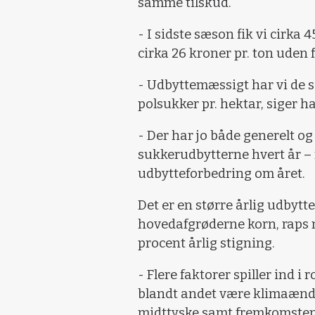
samme tilskud.
- I sidste sæson fik vi cirka 
cirka 26 kroner pr. ton uden f
- Udbyttemæssigt har vi de s
polsukker pr. hektar, siger h
- Der har jo både generelt o
sukkerudbytterne hvert år – 
udbytteforbedring om året.
Det er en større årlig udbyt
hovedafgrøderne korn, raps 
procent årlig stigning.
- Flere faktorer spiller ind i
blandt andet være klimaændri
midttyske samt fremkomsten 