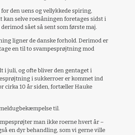
t for den uens og vellykkede spiring,
 kan selve roesåningen foretages sidst i
er derimod sået så sent som første maj.
ing ligner de danske forhold. Derimod er
retage en til to svampesprøjtning mod
 i juli, og ofte bliver den gentaget i
esprøjtning i sukkerroer er kommet ind
 cirka 10 år siden, fortæller Hauke
n meldugbekæmpelse til.
ampesprøjter man ikke roerne hvert år –
gså en dyr behandling, som vi gerne ville