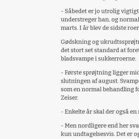
- Såbedet er jo utrolig vigtig
understreger han, og normalt
marts. I år blev de sidste ro
Gødskning og ukrudtssprøjtn
det stort set standard at fo
bladsvampe i sukkerroerne.
- Første sprøjtning ligger midt
slutningen af august. Svamp
som en normal behandling for
Zeiser.
- Enkelte år skal der også e
- Men nordligere end her sv
kun undtagelsesvis. Det er o