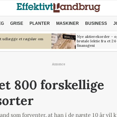
ÆG
GRISE
PLANTER
MASKINER
BUSINESS
J
Nye aktierekorder – o
at udlægge et røgslør om
brutale lektie fra et 24
finansgeni
Annonce
et 800 forskellige
sorter
nd som forventer, at han i de næste 10 år vil k