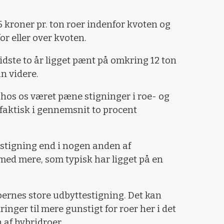
45 kroner pr. ton roer indenfor kvoten og
or eller over kvoten.
idste to år ligget pænt på omkring 12 ton
an videre.
g hos os været pæne stigninger i roe- og
faktisk i gennemsnit to procent
testigning end i nogen anden af
med mere, som typisk har ligget på en
 roernes store udbyttestigning. Det kan
nger til mere gunstigt for roer her i det
af hybridroer.