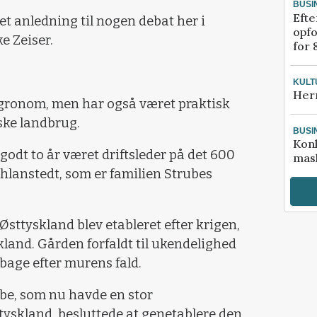
BUSI
Efte
et anledning til nogen debat her i
opfo
e Zeiser.
for 
KULT
Her
gronom, men har også været praktisk
yske landbrug.
BUSI
Kon
 godt to år været driftsleder på det 600
mask
hlanstedt, som er familien Strubes
Østtyskland blev etableret efter krigen,
skland. Gården forfaldt til ukendelighed
ilbage efter murens fald.
be, som nu havde en stor
yskland, besluttede at genetablere den