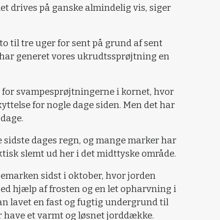
et drives på ganske almindelig vis, siger
t to til tre uger for sent på grund af sent
j har generet vores ukrudtssprøjtning en
for svampesprøjtningerne i kornet, hvor
yttelse for nogle dage siden. Men det har
 dage.
de sidste dages regn, og mange marker har
aktisk slemt ud her i det midttyske område.
oemarken sidst i oktober, hvor jorden
ed hjælp af frosten og en let opharvning i
an lavet en fast og fugtig undergrund til
r have et varmt og løsnet jorddække.