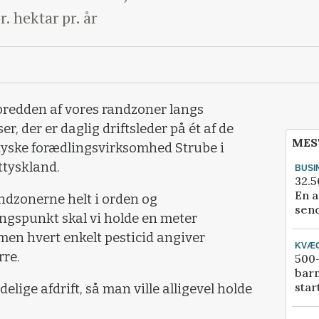
. hektar pr. år
 bredden af vores randzoner langs
r, der er daglig driftsleder på ét af de
MES
tyske forædlingsvirksomhed Strube i
tyskland.
BUSI
32.5
En a
dzonerne helt i orden og
send
gspunkt skal vi holde en meter
 men hvert enkelt pesticid angiver
KVÆ
rre.
500-
bar
star
delige afdrift, så man ville alligevel holde