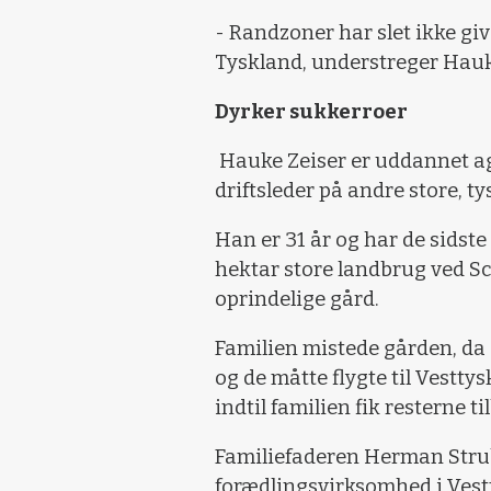
- Randzoner har slet ikke giv
Tyskland, understreger Hauk
Dyrker sukkerroer
Hauke Zeiser er uddannet a
driftsleder på andre store, t
Han er 31 år og har de sidste
hektar store landbrug ved Sc
oprindelige gård.
Familien mistede gården, da 
og de måtte flygte til Vestty
indtil familien fik resterne t
Familiefaderen Herman Stru
forædlingsvirksomhed i Vestt