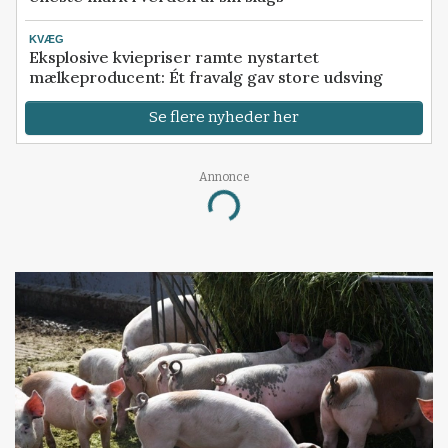
KVÆG
Eksplosive kviepriser ramte nystartet
mælkeproducent: Ét fravalg gav store udsving
Se flere nyheder her
Annonce
Loading...