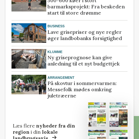
500-600 køer i stort
barmarksprojekt: Fra beskeden
start til store drømme
BUSINESS
Lave grisepriser og nye regler
øger landbobanks forsigtighed
KLUMME
Ny griseprognose kan give
anledning til et nyt budgettjek
ARRANGEMENT
På skovtur i sommervarmen:
Messefolk mødes omkring
juletræerne
Læs flere
nyheder fra din
region
i din
lokale
landbrugsavis