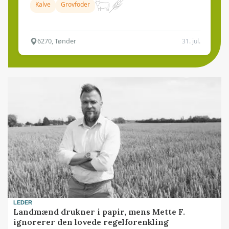
Kalve
Grovfoder
6270, Tønder
31. jul.
LEDER
Landmænd drukner i papir, mens Mette F.
ignorerer den lovede regelforenkling