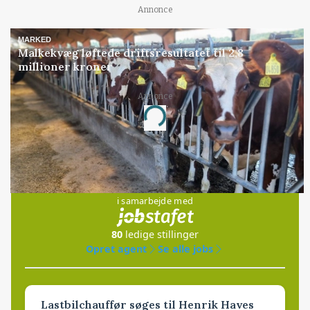
Annonce
MARKED
Malkekvæg løftede driftsresultatet til 2,8
millioner kroner
Annonce
Loading...
Jobs
i samarbejde med
80
ledige stillinger
Opret agent
Se alle jobs
Lastbilchauffør søges til Henrik Haves