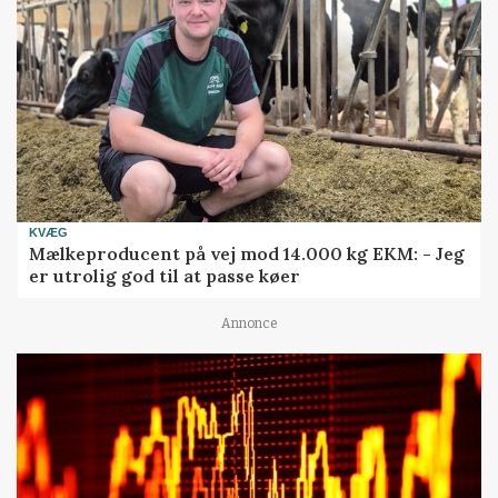
KVÆG
Mælkeproducent på vej mod 14.000 kg EKM: - Jeg
er utrolig god til at passe køer
Annonce