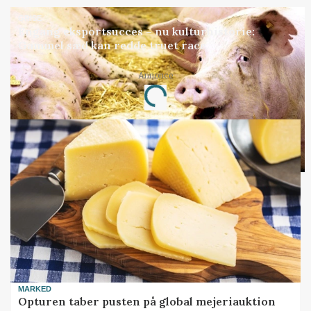
GRISE
Engang eksportsucces – nu kulturhistorie:
Gammel sæd kan redde truet race
Annonce
Loading...
MARKED
Opturen taber pusten på global mejeriauktion