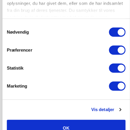
oplysninger, du har givet dem, eller som de har indsamlet
BUSINESS
Lave grisepriser og nye regler øger landbobanks
fra din brug af deres tjenester. Du samtykker til vores
forsigtighed
cookies, hvis du fortsætter med at anvende vores
hjemmeside.
Samtykkevalg
Annonce
Nødvendig
KLUMME
Ny griseprognose kan give anledning til et nyt
Præferencer
budgettjek
Annonce
Statistik
Loading...
Marketing
Vis detaljer
OK