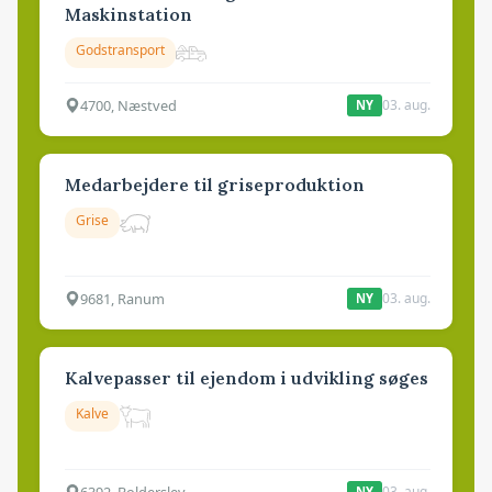
Maskinstation
Godstransport
4700, Næstved
03. aug.
NY
Medarbejdere til griseproduktion
Grise
9681, Ranum
03. aug.
NY
Kalvepasser til ejendom i udvikling søges
Kalve
6392, Bolderslev
03. aug.
NY