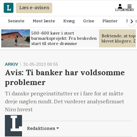
Læs e-avisen
LOGIN
MENU
Seneste
Mest læste
Kvæg
Grise
Planter
Mask
500-600 køer i stort
Befriende, at to
barmarksprojekt: Fra beskeden
blevet klogere. D
start til store drømme
ARKIV
31-05-2013 08:55
Avis: Ti banker har voldsomme
problemer
Ti danske pengeinstitutter er i fare for at måtte
dreje nøglen rundt. Det vurderer analysefirmaet
Niro Invest
Redaktionen