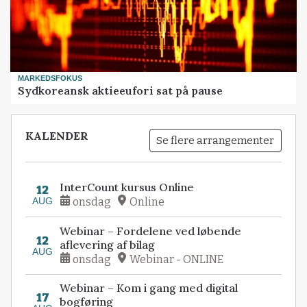
MARKEDSFOKUS
Sydkoreansk aktieeufori sat på pause
KALENDER
Se flere arrangementer
InterCount kursus Online
12
AUG
onsdag
Online
Webinar – Fordelene ved løbende
12
aflevering af bilag
AUG
onsdag
Webinar - ONLINE
Webinar – Kom i gang med digital
17
bogføring