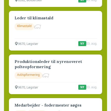
Leder til klimastald
Klimastald
9670, Løgstør
03. aug.
NY
Produktionsleder til nyrenoveret
polteopformering
Avl/opformering
9670, Løgstør
03. aug.
NY
Medarbejder - fodermester søges