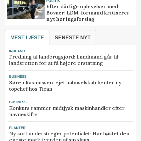
POLITIK
Efter dårlige oplevelser med
Bovaer: LDM-formand kritiserer
nyt høringsforslag
MEST LÆSTE
SENESTE NYT
INDLAND
Fredning af landbrugsjord: Landmand går til
landsretten for at få højere erstatning
BUSINESS
Søren Rasmussen-ejet halmselskab henter ny
topchef hos Tican
BUSINESS
Konkurs rammer midtjysk maskinhandler efter
navneskifte
PLANTER
Ny sort understreger potentialet: Har høstet den
eneste mark i verden af sin slags