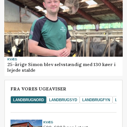
KVÆG
25-årige Simon blev selvstændig med 130 køer i
lejede stalde
FRA VORES UGEAVISER
LANDBRUGNORD
LANDBRUGSYD
LANDBRUGFYN
LAND
KVÆG