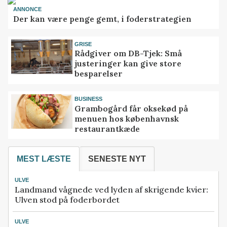
ANNONCE
Der kan være penge gemt, i foderstrategien
GRISE
Rådgiver om DB-Tjek: Små
justeringer kan give store
besparelser
BUSINESS
Grambogård får oksekød på
menuen hos københavnsk
restaurantkæde
MEST LÆSTE
SENESTE NYT
ULVE
Landmand vågnede ved lyden af skrigende kvier:
Ulven stod på foderbordet
ULVE