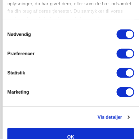
oplysninger, du har givet dem, eller som de har indsamlet
fra din brug af deres tjenester. Du samtykker til vores
cookies, hvis du fortsætter med at anvende vores
hjemmeside.
Samtykkevalg
Nødvendig
Præferencer
MARKED
Russisk mælkepris dykker 23 procent
Statistik
Annonce
BUSINESS
Marketing
Fra mark til mur: Byggeriet kan åbne nyt
marked for biokul
Annonce
Vis detaljer
Loading...
OK