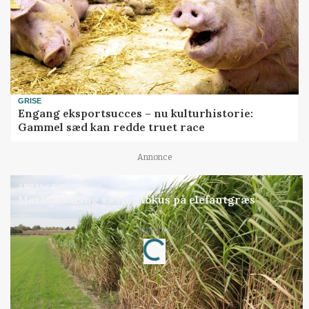
GRISE
Engang eksportsucces – nu kulturhistorie:
Gammel sæd kan redde truet race
Annonce
ARRANGEMENT
Markvandring sætter fokus på elefantgræs
Loading...
Annonce