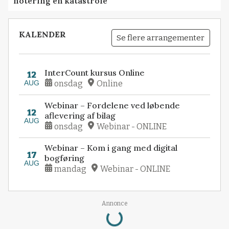
notering en katastrofe
KALENDER
Se flere arrangementer
InterCount kursus Online
12
AUG
onsdag
Online
Webinar – Fordelene ved løbende
12
aflevering af bilag
AUG
onsdag
Webinar - ONLINE
Webinar – Kom i gang med digital
17
bogføring
AUG
mandag
Webinar - ONLINE
Annonce
Loading...