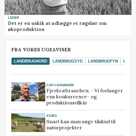
LEDER
Det er en uskik at udlægge et røgslør om
økoproduktion
FRA VORES UGEAVISER
LANDBRUGNORD
LANDBRUGSYD
LANDBRUGFYN
LAND
CAP-I-DANMARK
Fjerkræbranchen: - Vi forlanger
ens konkurrence- og
produktionsvilkår
KVÆG
Snart kan man søge tilskud til
naturprojekter