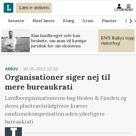
Læs e-avisen
LOGIN
MENU
Seneste
Mest læste
Kvæg
Grise
Planter
Mask
Kun landbruget selv kan
KWS Rallys toppe
beslutte, om man vil kæmpe
vinterbyg
juridisk for sin eksistens
ARKIV
30-05-2013 10:32
Organisationer siger nej til
mere bureaukrati
Landboorganisationerne bag Heden & Fjorden og
deres planteavlsrådgivere kræver
randzonekompensation uden yderligere
bureaukrati