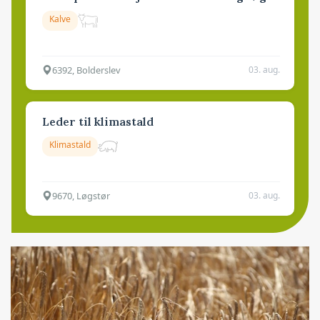
Kalve
6392, Bolderslev
03. aug.
Leder til klimastald
Klimastald
9670, Løgstør
03. aug.