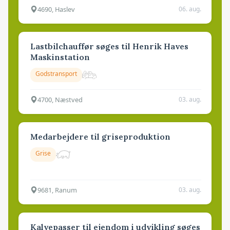
4690, Haslev
06. aug.
Lastbilchauffør søges til Henrik Haves
Maskinstation
Godstransport
4700, Næstved
03. aug.
Medarbejdere til griseproduktion
Grise
9681, Ranum
03. aug.
Kalvepasser til ejendom i udvikling søges