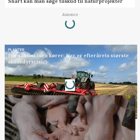
Snart kan man søge tilskud til naturprojekter
Annonce
Loading...
PLANTER
Før såmaskinen kører: Her er efterårets største
skadedyrsrisici
Annonce
Loading...