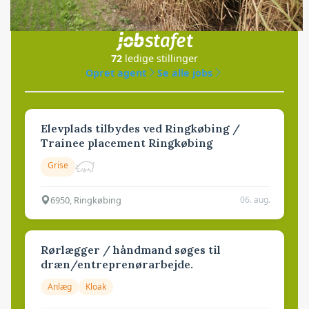
Jobs
i samarbejde med
72
ledige stillinger
Opret agent
Se alle jobs
Elevplads tilbydes ved Ringkøbing /
Trainee placement Ringkøbing
Grise
6950, Ringkøbing
06. aug.
Rørlægger / håndmand søges til
dræn/entreprenørarbejde.
Anlæg
Kloak