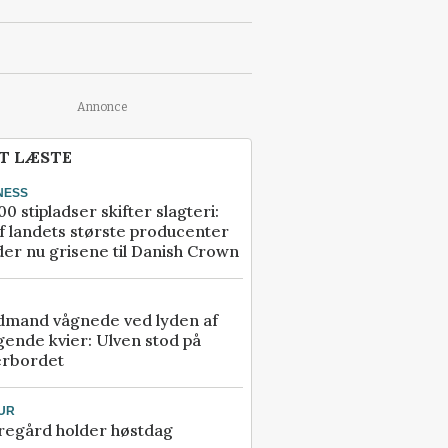
Annonce
T LÆSTE
NESS
00 stipladser skifter slagteri:
f landets største producenter
er nu grisene til Danish Crown
dmand vågnede ved lyden af
gende kvier: Ulven stod på
erbordet
UR
regård holder høstdag