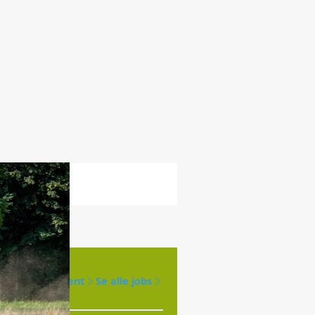
Opret agent
Se alle jobs