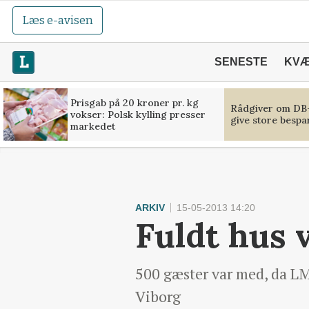
Læs e-avisen
SENESTE
KV
Prisgab på 20 kroner pr. kg
Rådgiver om DB-
vokser: Polsk kylling presser
give store bespa
markedet
ARKIV
15-05-2013 14:20
Fuldt hus 
500 gæster var med, da LM
Viborg