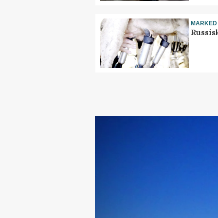
MARKED
Russis