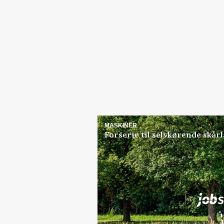
MASKINER
Forserie til selvkørende skår
Jobs
i samarbejde med