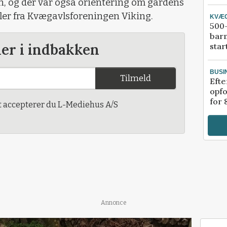
, og der var også orientering om gårdens
ler fra Kvægavlsforeningen Viking.
KVÆ
500-
bar
der i indbakken
star
BUSI
Tilmeld
Efte
opfo
for 
t accepterer du L-Mediehus A/S
Annonce