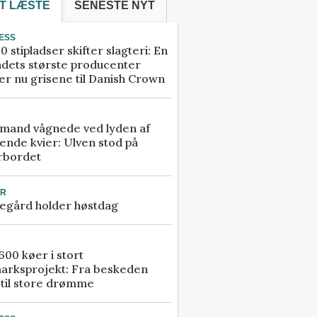
T LÆSTE
SENESTE NYT
ESS
0 stipladser skifter slagteri: En
ndets største producenter
r nu grisene til Danish Crown
mand vågnede ved lyden af
ende kvier: Ulven stod på
rbordet
UR
egård holder høstdag
00 køer i stort
arksprojekt: Fra beskeden
 til store drømme