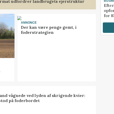
format udfordrer landbrugets ejerstruktur
BUSIN
Efter
opfo
for 8
ANNONCE
Der kan være penge gemt, i
foderstrategien
n
nd vågnede ved lyden af skrigende kvier:
stod på foderbordet