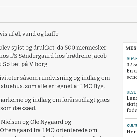
 af øl, vand og kaffe.
 blev spist og drukket, da 500 mennesker
MES
 hos I/S Søndergaard hos brødrene Jacob
BUSI
d Sø tæt på Viborg.
32.5
En a
send
iviteter såsom rundvisning og indlæg om
stuehus, som alle er tegnet af LMO Byg.
ULVE
Lan
 markerne og indlæg om forårsudlagt græs
skri
g som dæksæd.
fod
 Nielsen og Ole Nygaard og
KULT
Offersgaard fra LMO orienterede om
Her