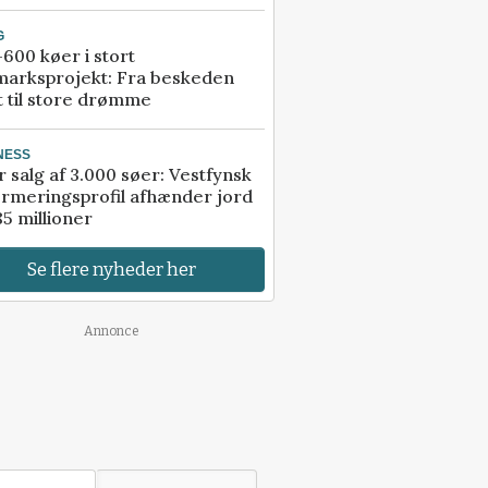
G
600 køer i stort
marksprojekt: Fra beskeden
t til store drømme
NESS
r salg af 3.000 søer: Vestfynsk
rmeringsprofil afhænder jord
85 millioner
Se flere nyheder her
Annonce