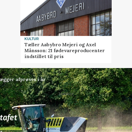
KULTUR
Tæller Aabybro Mejeri og Axel
Månsson: 21 fødevareproducenter
indstillet til pris
lægger afprøves i år
Annonce
77
ledige stillinger