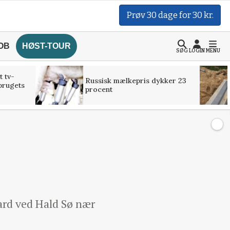
Prøv 30 dage for 30 kr.
OB
HØST-TOUR
SØG
LOGIN
MENU
t tv-
Russisk mælkepris dykker 23
brugets
procent
ard ved Hald Sø nær