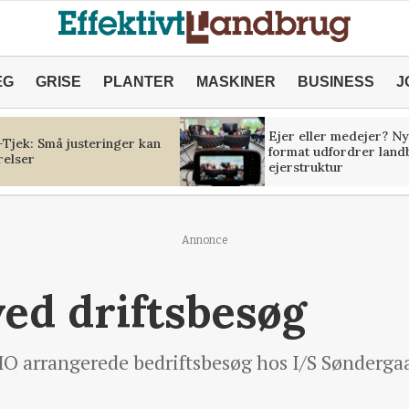
ÆG
GRISE
PLANTER
MASKINER
BUSINESS
J
Ejer eller medejer? Ny
Tjek: Små justeringer kan
format udfordrer land
relser
ejerstruktur
Annonce
ved driftsbesøg
O arrangerede bedriftsbesøg hos I/S Sønderga