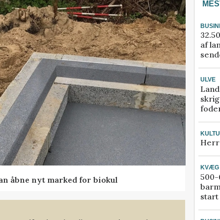
MES
BUSIN
32.50
af la
sende
ULVE
Land
skrig
fode
KULT
Herr
KVÆG
500-6
kan åbne nyt marked for biokul
barm
start