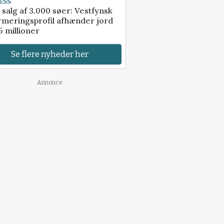
ESS
 salg af 3.000 søer: Vestfynsk
rmeringsprofil afhænder jord
5 millioner
Se flere nyheder her
Annonce