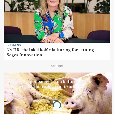
BUSINESS
Ny HR-chef skal koble kultur og forretning i
Seges Innovation
Annonce
GRISE
Engang eksportsucces – nu kulturhistorie:
Gammel sæd kan redde truet race
Annonce
Loading...