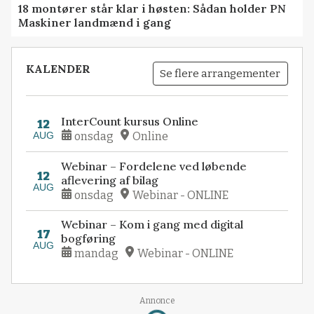
18 montører står klar i høsten: Sådan holder PN
Maskiner landmænd i gang
KALENDER
Se flere arrangementer
InterCount kursus Online
12
AUG
onsdag
Online
Webinar – Fordelene ved løbende
12
aflevering af bilag
AUG
onsdag
Webinar - ONLINE
Webinar – Kom i gang med digital
17
bogføring
AUG
mandag
Webinar - ONLINE
Annonce