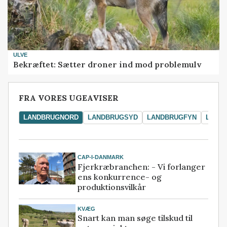
ULVE
Bekræftet: Sætter droner ind mod problemulv
FRA VORES UGEAVISER
LANDBRUGNORD
LANDBRUGSYD
LANDBRUGFYN
LAND
CAP-I-DANMARK
Fjerkræbranchen: - Vi forlanger
ens konkurrence- og
produktionsvilkår
KVÆG
Snart kan man søge tilskud til