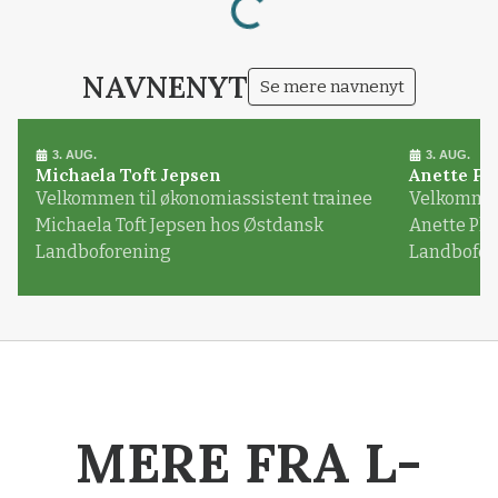
Loading...
NAVNENYT
Se mere navnenyt
3. AUG.
3. AUG.
Michaela Toft Jepsen
Anette Pl
Velkommen til økonomiassistent trainee
Velkommen 
Michaela Toft Jepsen hos Østdansk
Anette Pl
Landboforening
Landbofor
MERE FRA L-