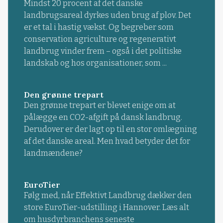
Mindst 20 procent af det danske
landbrugsareal dyrkes uden brug af plov. Det
er et tal i hastig vækst. Og begreber som
conservation agriculture og regenerativt
landbrug vinder frem – også i det politiske
landskab og hos organisationer, som ...
Den grønne trepart
Den grønne trepart er blevet enige om at
pålægge en CO2-afgift på dansk landbrug.
Derudover er der lagt op til en stor omlægning
af det danske areal. Men hvad betyder det for
landmændene?
EuroTier
Følg med, når Effektivt Landbrug dækker den
store EuroTier-udstilling i Hannover. Læs alt
om husdyrbranchens seneste