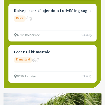
Kalvepasser til ejendom i udvikling søges
Kalve
6392, Bolderslev
03. aug.
Leder til klimastald
Klimastald
9670, Løgstør
03. aug.