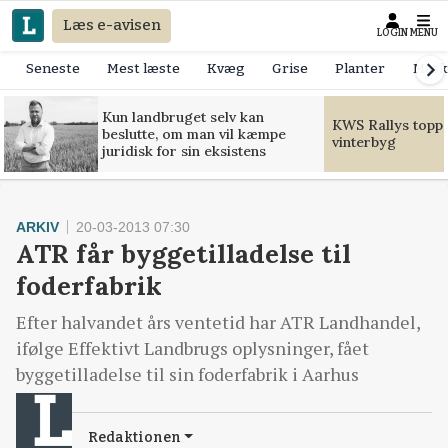
Læs e-avisen
LOGIN
MENU
Seneste
Mest læste
Kvæg
Grise
Planter
Mask
Kun landbruget selv kan
KWS Rallys toppe
beslutte, om man vil kæmpe
vinterbyg
juridisk for sin eksistens
ARKIV
20-03-2013 07:30
ATR får byggetilladelse til
foderfabrik
Efter halvandet års ventetid har ATR Landhandel,
ifølge Effektivt Landbrugs oplysninger, fået
byggetilladelse til sin foderfabrik i Aarhus
Redaktionen