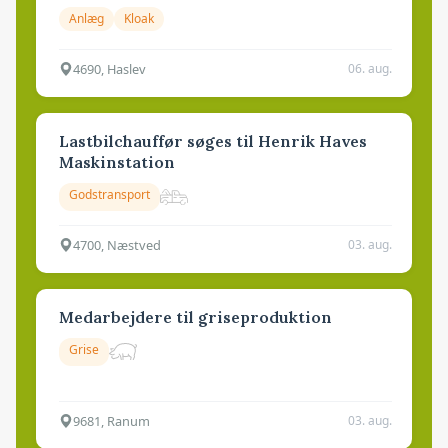
Anlæg
Kloak
4690, Haslev
06. aug.
Lastbilchauffør søges til Henrik Haves
Maskinstation
Godstransport
4700, Næstved
03. aug.
Medarbejdere til griseproduktion
Grise
9681, Ranum
03. aug.