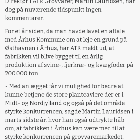
Direktør i ATR Grovvarer, Martin Lauridsen, har
dog på nuværende tidspunkt ingen
kommentarer.
For et år siden, da man havde lavet en aftale
med Århus Kommune om at leje en grund på
Østhavnen i Århus, har ATR meldt ud, at
fabrikken vil blive bygget til en årlig
produktion af svine-, fjerkræ- og kvægfoder på
200.000 ton.
- Med anlægget får vi mulighed for bedre at
kunne betjene de store planteavlere der er i
Midt- og Nordjylland og også på det område
styrke konkurrencen, sagde Martin Lauridsen i
marts sidste år, hvor han også udtrykte håb
om, at fabrikken i Århus kan være med til at
styrke konkurrencen på grovvaremarkedet.