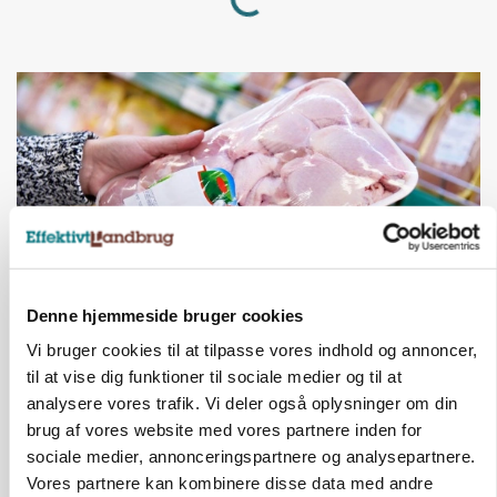
Denne hjemmeside bruger cookies
MARKEDSFOKUS
Vi bruger cookies til at tilpasse vores indhold og annoncer,
Prisgab på 20 kroner pr. kg vokser: Polsk kylling
til at vise dig funktioner til sociale medier og til at
presser markedet
analysere vores trafik. Vi deler også oplysninger om din
brug af vores website med vores partnere inden for
Annonce
sociale medier, annonceringspartnere og analysepartnere.
Vores partnere kan kombinere disse data med andre