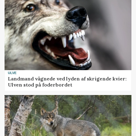
ULVE
Landmand vågnede ved lyden af skrigende kvier:
Ulven stod på foderbordet