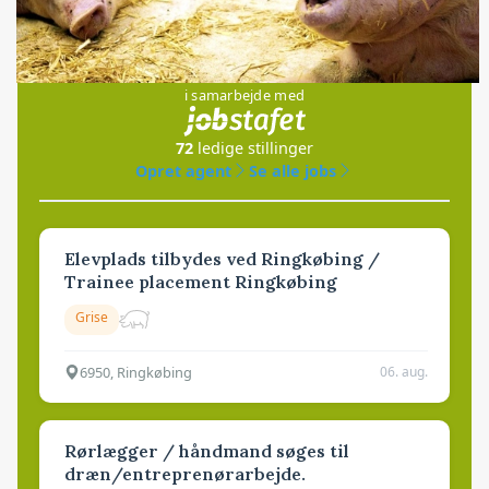
Jobs
i samarbejde med
72
ledige stillinger
Opret agent
Se alle jobs
Elevplads tilbydes ved Ringkøbing /
Trainee placement Ringkøbing
Grise
6950, Ringkøbing
06. aug.
Rørlægger / håndmand søges til
dræn/entreprenørarbejde.