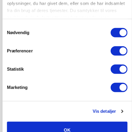
oplysninger, du har givet dem, eller som de har indsamlet
fra din brug af deres tjenester. Du samtykker til vores
cookies, hvis du fortsætter med at anvende vores
hjemmeside.
Samtykkevalg
Nødvendig
Præferencer
BUSINESS
Ejer eller medejer? Nyt tv-format udfordrer
Statistik
landbrugets ejerstruktur
Marketing
Annonce
MARKED
Russisk mælkepris dykker 23 procent
Vis detaljer
Annonce
Loading...
OK