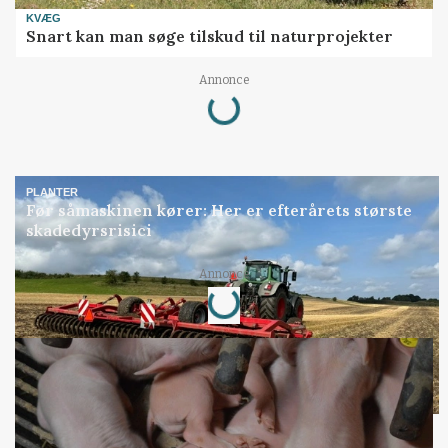
KVÆG
Snart kan man søge tilskud til naturprojekter
Annonce
Loading...
PLANTER
Før såmaskinen kører: Her er efterårets største
skadedyrsrisici
Annonce
Loading...