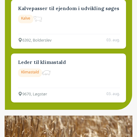
Kalvepasser til ejendom i udvikling søges
Kalve
6392, Bolderslev
03. aug.
Leder til klimastald
Klimastald
9670, Løgstør
03. aug.