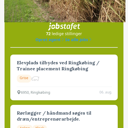
Jobs
i samarbejde med
72
ledige stillinger
Opret agent
Se alle jobs
Elevplads tilbydes ved Ringkøbing /
Trainee placement Ringkøbing
Grise
6950, Ringkøbing
06. aug.
Rørlægger / håndmand søges til
dræn/entreprenørarbejde.