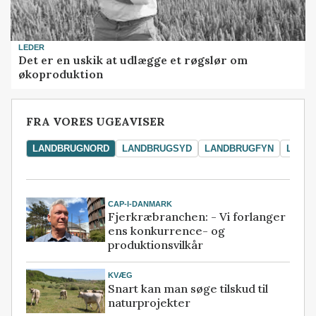
LEDER
Det er en uskik at udlægge et røgslør om
økoproduktion
FRA VORES UGEAVISER
LANDBRUGNORD
LANDBRUGSYD
LANDBRUGFYN
LAND
CAP-I-DANMARK
Fjerkræbranchen: - Vi forlanger
ens konkurrence- og
produktionsvilkår
KVÆG
Snart kan man søge tilskud til
naturprojekter