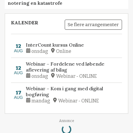
notering en katastrofe
KALENDER
Se flere arrangementer
InterCount kursus Online
12
AUG
onsdag
Online
Webinar – Fordelene ved løbende
12
aflevering af bilag
AUG
onsdag
Webinar - ONLINE
Webinar – Kom i gang med digital
17
bogføring
AUG
mandag
Webinar - ONLINE
Annonce
Loading...