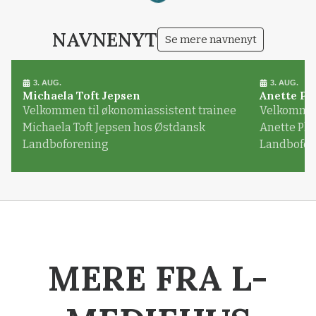
NAVNENYT
Se mere navnenyt
3. AUG.
3. AUG.
Michaela Toft Jepsen
Anette Pl
Velkommen til økonomiassistent trainee
Velkommen 
Michaela Toft Jepsen hos Østdansk
Anette Pl
Landboforening
Landbofor
MERE FRA L-