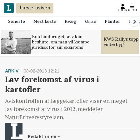
Læs e-avisen
LOGIN
MENU
Seneste
Mest læste
Kvæg
Grise
Planter
Mask
Kun landbruget selv kan
KWS Rallys toppe
beslutte, om man vil kæmpe
vinterbyg
juridisk for sin eksistens
ARKIV
08-02-2013 12:21
Lav forekomst af virus i
kartofler
Avlskontrollen af læggekartofler viser en meget
lav forekomst af virus i 2012, meddeler
NaturErhvervstyrelsen.
Redaktionen