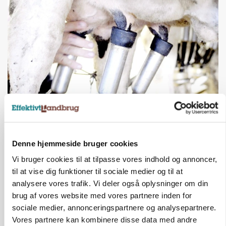
MARKED
Russisk mælkepris dykker 23 procent
Annonce
Denne hjemmeside bruger cookies
Vi bruger cookies til at tilpasse vores indhold og annoncer,
BUSINESS
Fra mark til mur: Byggeriet kan åbne nyt
til at vise dig funktioner til sociale medier og til at
marked for biokul
analysere vores trafik. Vi deler også oplysninger om din
brug af vores website med vores partnere inden for
Annonce
sociale medier, annonceringspartnere og analysepartnere.
Loading...
Vores partnere kan kombinere disse data med andre