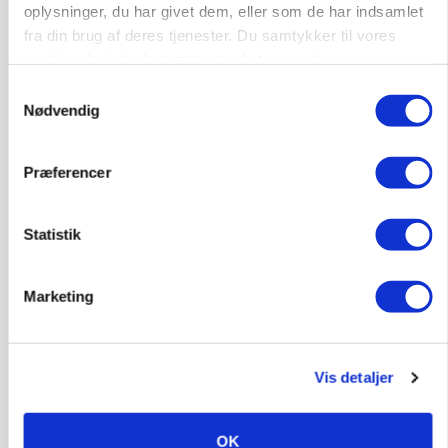
oplysninger, du har givet dem, eller som de har indsamlet
fra din brug af deres tjenester. Du samtykker til vores
cookies, hvis du fortsætter med at anvende vores
hjemmeside.
Samtykkevalg
Nødvendig
Præferencer
Statistik
POLITIK
»Nu stopper I«: Landbrugsdebattør og
Marketing
protestgruppe vil demonstrere mod ny
gødskningslov
Vis detaljer
OK