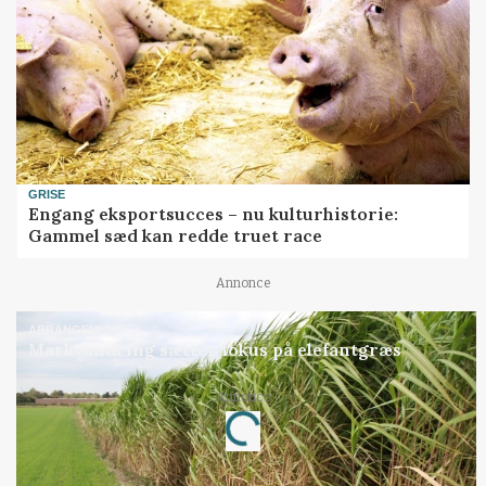
GRISE
Engang eksportsucces – nu kulturhistorie:
Gammel sæd kan redde truet race
Annonce
ARRANGEMENT
Markvandring sætter fokus på elefantgræs
Loading...
Annonce