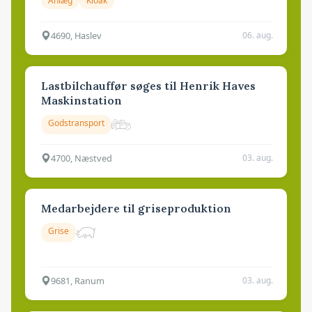
Anlæg
Kloak
4690, Haslev
06. aug.
Lastbilchauffør søges til Henrik Haves
Maskinstation
Godstransport
4700, Næstved
03. aug.
Medarbejdere til griseproduktion
Grise
9681, Ranum
03. aug.