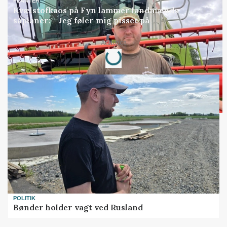
PLANTER
Kvælstofkaos på Fyn lammer landmænds
såplaner: - Jeg føler mig pisset på
Loading...
Annonce
POLITIK
Bønder holder vagt ved Rusland