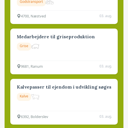
Godstransport
4700, Næstved
03. aug.
Medarbejdere til griseproduktion
Grise
9681, Ranum
03. aug.
Kalvepasser til ejendom i udvikling søges
Kalve
6392, Bolderslev
03. aug.