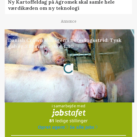
Ny Kartoffeldag på Agromek skal samle hele
værdikæden om ny teknologi
Annonce
GRISE
Danish Crown slår igen i noteringsstrid: Tysk
gab er 3 kroner – ikke 4,30
Loading...
Annonce
Jobs
i samarbejde med
81
ledige stillinger
Opret agent
Se alle jobs