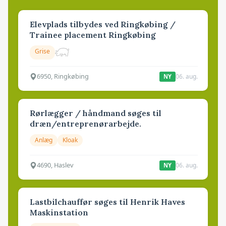
Elevplads tilbydes ved Ringkøbing /
Trainee placement Ringkøbing
Grise
6950, Ringkøbing
06. aug.
NY
Rørlægger / håndmand søges til
dræn/entreprenørarbejde.
Anlæg
Kloak
4690, Haslev
06. aug.
NY
Lastbilchauffør søges til Henrik Haves
Maskinstation