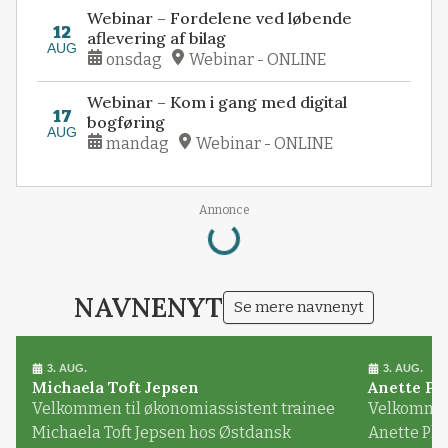
Webinar – Fordelene ved løbende
12
aflevering af bilag
AUG
onsdag
Webinar - ONLINE
Webinar – Kom i gang med digital
17
bogføring
AUG
mandag
Webinar - ONLINE
Loading...
Annonce
NAVNENYT
Se mere navnenyt
3. AUG.
3. AUG.
Michaela Toft Jepsen
Anette Pl
Velkommen til økonomiassistent trainee
Velkommen 
Michaela Toft Jepsen hos Østdansk
Anette Pl