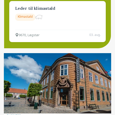
Leder til klimastald
Klimastald
9670, Løgstør
03. aug.