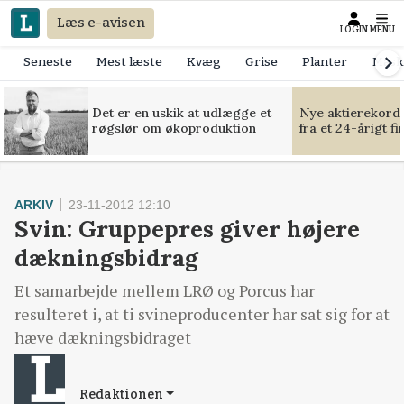
Læs e-avisen
LOGIN
MENU
Seneste
Mest læste
Kvæg
Grise
Planter
Mask
Det er en uskik at udlægge et
Nye aktierekorde
røgslør om økoproduktion
fra et 24-årigt f
ARKIV
23-11-2012 12:10
Svin: Gruppepres giver højere
dækningsbidrag
Et samarbejde mellem LRØ og Porcus har
resulteret i, at ti svineproducenter har sat sig for at
hæve dækningsbidraget
Redaktionen