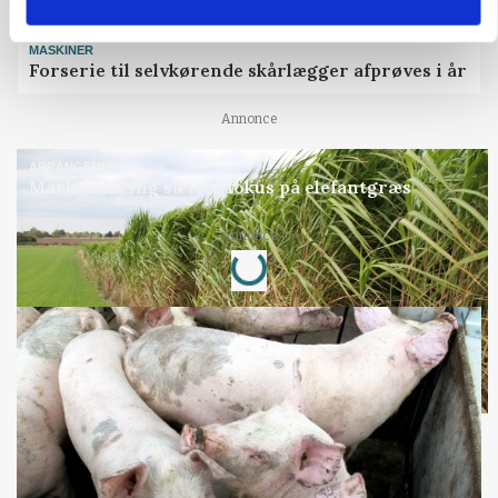
MASKINER
Forserie til selvkørende skårlægger afprøves i år
Annonce
ARRANGEMENT
Markvandring sætter fokus på elefantgræs
Loading...
Annonce