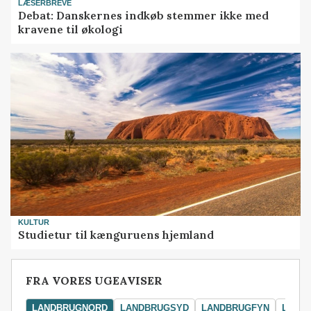
LÆSERBREVE
Debat: Danskernes indkøb stemmer ikke med
kravene til økologi
KULTUR
Studietur til kænguruens hjemland
FRA VORES UGEAVISER
LANDBRUGNORD
LANDBRUGSYD
LANDBRUGFYN
LAND