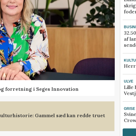
skrig
fode
BUSIN
32.50
af la
sende
KULT
Herr
ULVE
Lille
og forretning i Seges Innovation
Vestj
GRISE
Svin
ulturhistorie: Gammel sæd kan redde truet
Crow