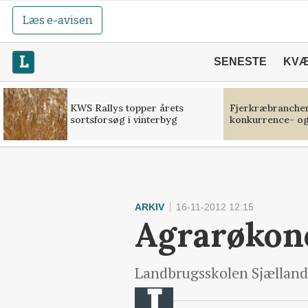
Læs e-avisen
SENESTE
KV
KWS Rallys topper årets
Fjerkræbranchen:
sortsforsøg i vinterbyg
konkurrence- og
ARKIV
16-11-2012 12:15
Agrarøkon
Landbrugsskolen Sjælland 