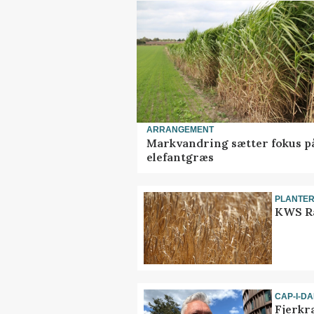
ARRANGEMENT
Markvandring sætter fokus p
elefantgræs
PLANTE
KWS Ra
CAP-I-D
Fjerkr