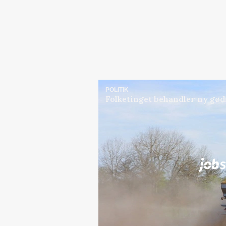
POLITIK
Folketinget behandler ny gød
Jobs
i samarbejde med
Elevplads tilbydes ved Ri
placement Ringkøbing