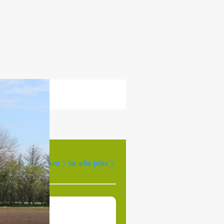
Opret agent
Se alle jobs
øges til
jde.