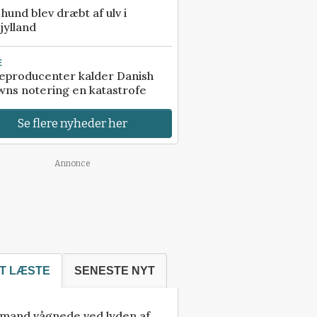
e hund blev dræbt af ulv i
jylland
E
eproducenter kalder Danish
ns notering en katastrofe
Se flere nyheder her
Annonce
T LÆSTE
SENESTE NYT
mand vågnede ved lyden af