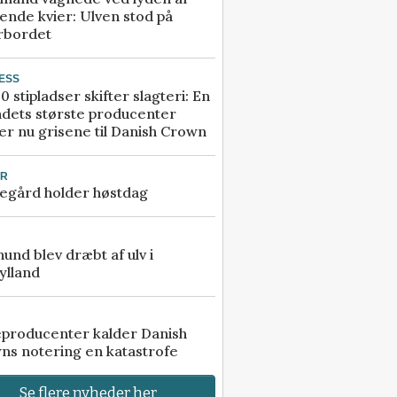
ende kvier: Ulven stod på
rbordet
ESS
0 stipladser skifter slagteri: En
ndets største producenter
r nu grisene til Danish Crown
UR
egård holder høstdag
 hund blev dræbt af ulv i
ylland
eproducenter kalder Danish
ns notering en katastrofe
Se flere nyheder her