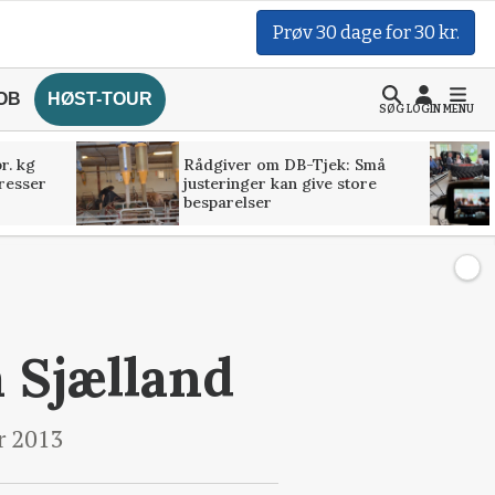
Prøv 30 dage for 30 kr.
OB
HØST-TOUR
SØG
LOGIN
MENU
r. kg
Rådgiver om DB-Tjek: Små
presser
justeringer kan give store
besparelser
 Sjælland
r 2013