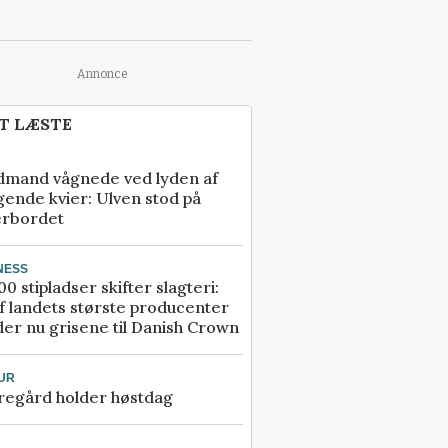
Annonce
T LÆSTE
dmand vågnede ved lyden af
gende kvier: Ulven stod på
erbordet
NESS
00 stipladser skifter slagteri:
f landets største producenter
er nu grisene til Danish Crown
UR
regård holder høstdag