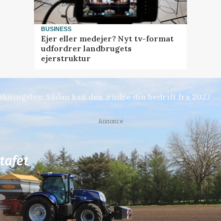
BUSINESS
Ejer eller medejer? Nyt tv-format
udfordrer landbrugets
ejerstruktur
skningslov: Sådan kan den ændre din bedrift fra 2027
Annonce
76
ledige stillinger
ngkøbing / Trainee
Rørlægger / håndmand s
dræn/entreprenørarbe