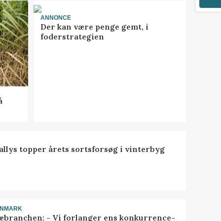
ANNONCE
Der kan være penge gemt, i
foderstrategien
å
R
llys topper årets sortsforsøg i vinterbyg
ANMARK
æbranchen: - Vi forlanger ens konkurrence-