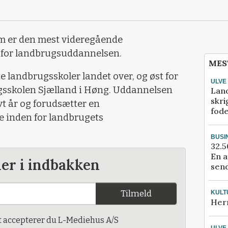
m er den mest videregående
 for landbrugsuddannelsen.
MES
e landbrugsskoler landet over, og øst for
ULVE
gsskolen Sjælland i Høng. Uddannelsen
Lan
skri
lvt år og forudsætter en
fod
 inden for landbrugets
BUSI
32.5
En a
der i indbakken
send
Tilmeld
KULT
Her
t accepterer du L-Mediehus A/S
ULVE