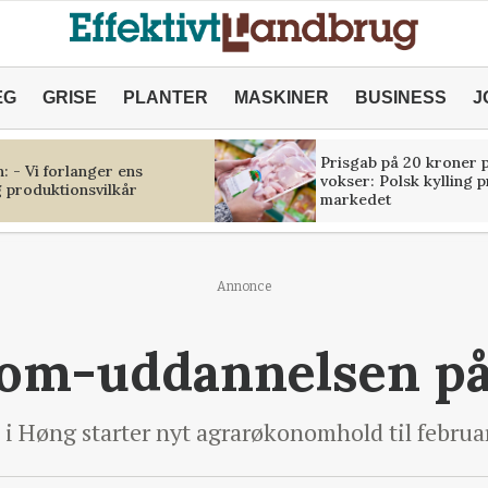
ÆG
GRISE
PLANTER
MASKINER
BUSINESS
J
Prisgab på 20 kroner p
 - Vi forlanger ens
vokser: Polsk kylling 
 produktionsvilkår
markedet
Annonce
om-uddannelsen på
i Høng starter nyt agrarøkonomhold til februa