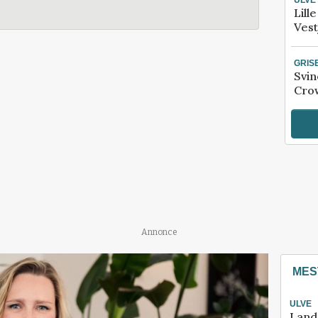
Lill
Vest
GRIS
Svin
Crow
Annonce
MES
ULVE
Land