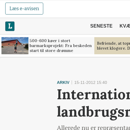
Læs e-avisen
SENESTE
KV
500-600 køer i stort
Befriende, at to
barmarksprojekt: Fra beskeden
blevet klogere. D
start til store drømme
ARKIV
15-11-2012 15:40
Internatio
landbrugs
Allerede nu er repræsenta