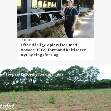
POLITIK
Efter dårlige oplevelser med
Bovaer: LDM-formand kritiserer
nyt høringsforslag
 ét trepartsprojekt færdigt i juli
Annonce
80
ledige stillinger