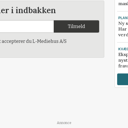
mask
der i indbakken
PLAN
Ny s
Tilmeld
Har 
verd
t accepterer du L-Mediehus A/S
KVÆ
Eksp
nyst
frav
Annonce