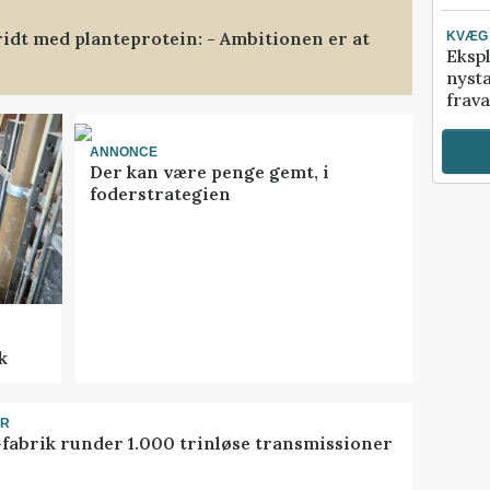
ridt med planteprotein: - Ambitionen er at
KVÆG
Ekspl
nyst
frava
ANNONCE
Der kan være penge gemt, i
foderstrategien
k
ER
-fabrik runder 1.000 trinløse transmissioner