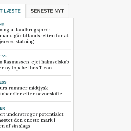
T LÆSTE
SENESTE NYT
ND
ning af landbrugsjord:
and går til landsretten for at
jere erstatning
ESS
n Rasmussen-ejet halmselskab
r ny topchef hos Tican
ESS
urs rammer midtjysk
inhandler efter navneskifte
TER
rt understreger potentialet:
høstet den eneste mark i
n af sin slags