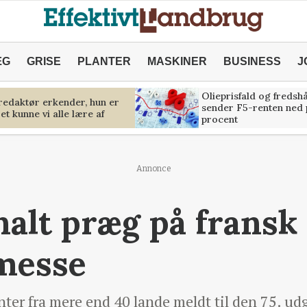
ÆG
GRISE
PLANTER
MASKINER
BUSINESS
J
Olieprisfald og fredsh
predaktør erkender, hun er
sender F5-renten ned 
et kunne vi alle lære af
procent
Annonce
nalt præg på fransk
messe
nter fra mere end 40 lande meldt til den 75. u