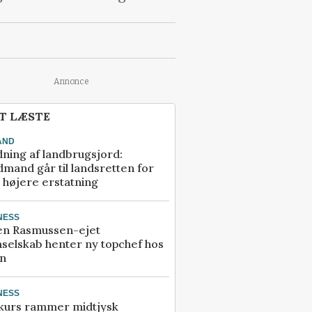
Annonce
T LÆSTE
AND
ning af landbrugsjord:
mand går til landsretten for
å højere erstatning
NESS
en Rasmussen-ejet
selskab henter ny topchef hos
an
NESS
kurs rammer midtjysk