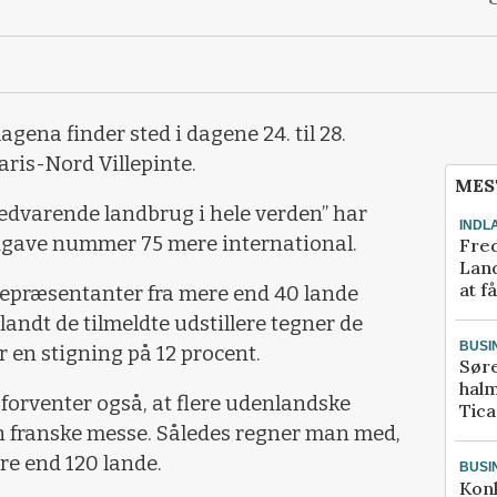
na finder sted i dagene 24. til 28.
aris-Nord Villepinte.
MES
vedvarende landbrug i hele verden” har
INDL
udgave nummer 75 mere international.
Fred
Land
at f
epræsentanter fra mere end 40 lande
andt de tilmeldte udstillere tegner de
BUSI
r en stigning på 12 procent.
Sør
halm
orventer også, at flere udenlandske
Tic
den franske messe. Således regner man med,
re end 120 lande.
BUSI
Kon