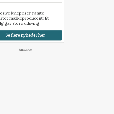
osive kviepriser ramte
artet mælkeproducent: Ét
lg gav store udsving
Se flere nyheder her
Annonce