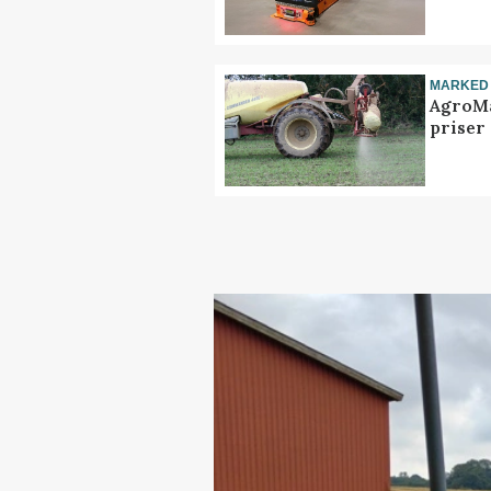
MARKED
AgroMa
priser