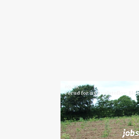
POLITIK
Forud for ny kvælstoflov: Blot
Jobs
i samarbejde med