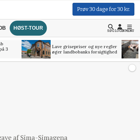
Prøv 30 dage for 30 kr.
OB
HØST-TOUR
SØG
LOGIN
MENU
åb
Lave grisepriser og nye regler
på 3
øger landbobanks forsigtighed
dgave af Sima-Simagena