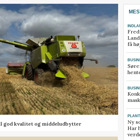
MES
INDLA
Fred
Landm
få hø
BUSIN
Søre
hente
BUSIN
Konk
mask
PLAN
Ny so
l god kvalitet og middeludbytter
Har 
verde