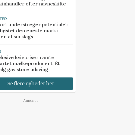
inhandler efter navneskifte
TER
ort understreger potentialet:
høstet den eneste mark i
en af sin slags
G
losive kviepriser ramte
artet mælkeproducent: Ét
alg gav store udsving
Se flere nyheder her
Annonce