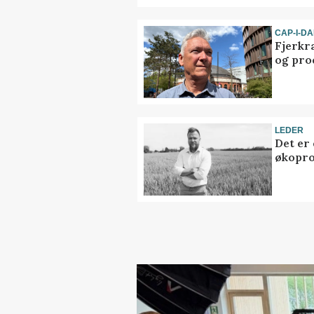
CAP-I-D
Fjerkr
og pro
LEDER
Det er
økopr