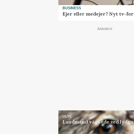
BUSINESS
Ejer eller medejer? Nyt tv-f
Annonce
ULVE
Landmand vågnede ved lyden a