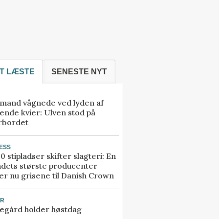
T LÆSTE
SENESTE NYT
mand vågnede ved lyden af
ende kvier: Ulven stod på
rbordet
ESS
0 stipladser skifter slagteri: En
ndets største producenter
r nu grisene til Danish Crown
UR
egård holder høstdag