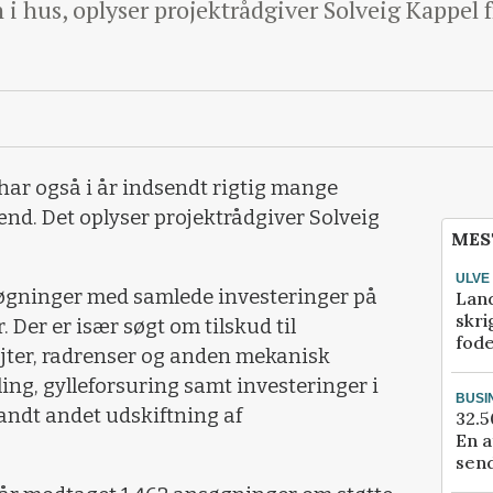
n i hus, oplyser projektrådgiver Solveig Kappel 
ar også i år indsendt rigtig mange
nd. Det oplyser projektrådgiver Solveig
MES
ULVE
nsøgninger med samlede investeringer på
Lan
skri
 Der er især søgt om tilskud til
fod
jter, radrenser og anden mekanisk
ng, gylleforsuring samt investeringer i
BUSI
andt andet udskiftning af
32.5
En a
send