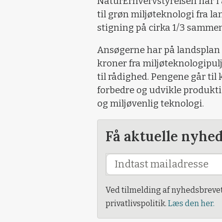
NaturErhvervstyrelsen har i
til grøn miljøteknologi fra l
stigning på cirka 1/3 sammen
Ansøgerne har på landsplan s
kroner fra miljøteknologipulje
til rådighed. Pengene går til 
forbedre og udvikle produk
og miljøvenlig teknologi.
Få aktuelle nyhe
Ved tilmelding af nyhedsbreve
privatlivspolitik.
Læs den her.