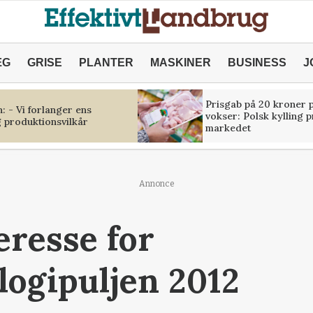
ÆG
GRISE
PLANTER
MASKINER
BUSINESS
J
Prisgab på 20 kroner p
 - Vi forlanger ens
vokser: Polsk kylling 
 produktionsvilkår
markedet
Annonce
eresse for
logipuljen 2012