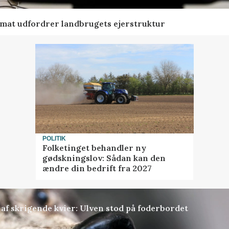
ormat udfordrer landbrugets ejerstruktur
POLITIK
Folketinget behandler ny
gødskningslov: Sådan kan den
ændre din bedrift fra 2027
f skrigende kvier: Ulven stod på foderbordet