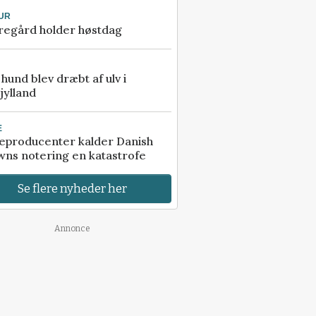
UR
regård holder høstdag
e hund blev dræbt af ulv i
jylland
E
eproducenter kalder Danish
ns notering en katastrofe
Se flere nyheder her
Annonce