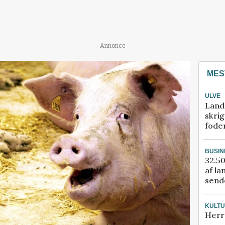
Annonce
MES
ULVE
Land
skrig
fode
BUSIN
32.50
af la
sende
KULT
Herr