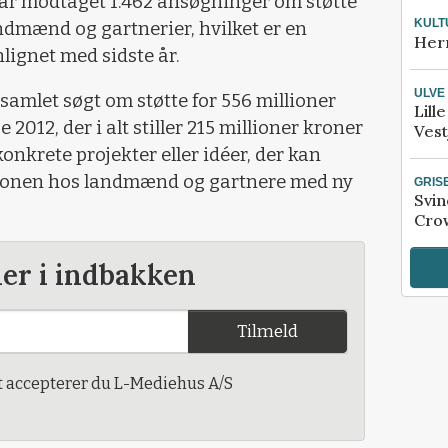
 år modtaget 1.462 ansøgninger om støtte
KULT
andmænd og gartnerier, hvilket er en
Her
lignet med sidste år.
ULVE
amlet søgt om støtte for 556 millioner
Lill
 2012, der i alt stiller 215 millioner kroner
Vest
konkrete projekter eller idéer, der kan
tionen hos landmænd og gartnere med ny
GRIS
Svin
Crow
der i indbakken
Tilmeld
t accepterer du L-Mediehus A/S