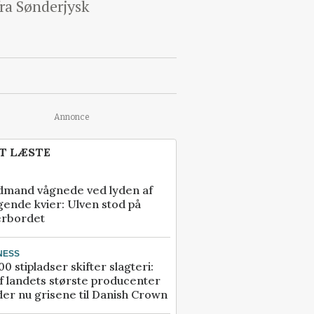
fra Sønderjysk
Annonce
T LÆSTE
dmand vågnede ved lyden af
gende kvier: Ulven stod på
erbordet
NESS
00 stipladser skifter slagteri:
f landets største producenter
er nu grisene til Danish Crown