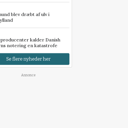
 hund blev dræbt af ulv i
ylland
eproducenter kalder Danish
ns notering en katastrofe
Se flere nyheder her
Annonce