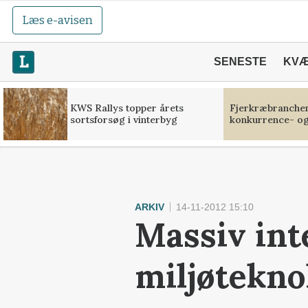
Læs e-avisen
SENESTE
KV
KWS Rallys topper årets
Fjerkræbranchen:
sortsforsøg i vinterbyg
konkurrence- og
ARKIV
14-11-2012 15:10
Massiv int
miljøtekno