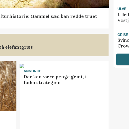
ULVE
Lille
lturhistorie: Gammel sæd kan redde truet
Vestj
GRISE
Svin
Crow
på elefantgræs
ANNONCE
Der kan være penge gemt, i
foderstrategien