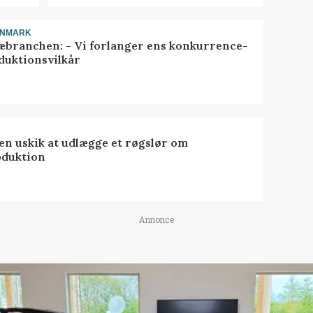
ANMARK
æbranchen: - Vi forlanger ens konkurrence-
duktionsvilkår
 en uskik at udlægge et røgslør om
oduktion
Annonce