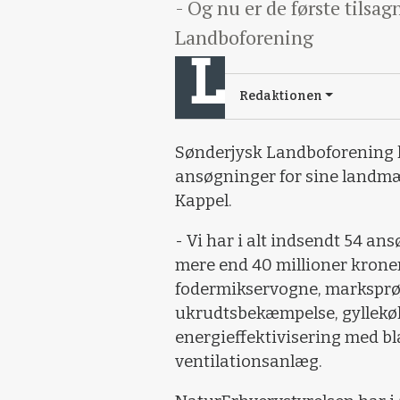
- Og nu er de første tilsag
Landboforening
Redaktionen
Sønderjysk Landboforening h
ansøgninger for sine landmæ
Kappel.
- Vi har i alt indsendt 54 a
mere end 40 millioner kroner.
fodermikservogne, marksprø
ukrudtsbekæmpelse, gyllekøli
energieffektivisering med bl
ventilationsanlæg.