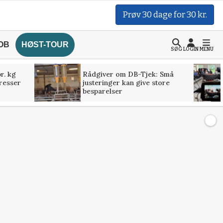
Prøv 30 dage for 30 kr.
OB
HØST-TOUR
SØG
LOGIN
MENU
r. kg
Rådgiver om DB-Tjek: Små
presser
justeringer kan give store
besparelser