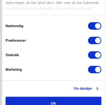
oplysninger, du har givet dem, eller som de har indsamlet
Loading...
fra din brug af deres tjenester. Du samtykker til vores
cookies, hvis du fortsætter med at anvende vores
hjemmeside.
Samtykkevalg
Nødvendig
Præferencer
Statistik
Marketing
MARKED
Grisenoteringen står stille
Vis detaljer
OK