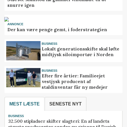
snurre igen
ANNONCE
Der kan være penge gemt, i foderstrategien
BUSINESS
Lokalt generationsskifte skal løfte
midtjysk siloimportør i Norden
BUSINESS
Efter fire årtier: Familieejet
vestjysk producent af
staldinventar får ny medejer
MEST LÆSTE
SENESTE NYT
BUSINESS
32.500 stipladser skifter slagteri: En af landets
største producenter sender nu grisene til Danish