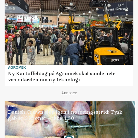
AGROMEK
Ny Kartoffeldag på Agromek skal samle hele
værdikæden om ny teknologi
Annonce
GRISE
Danish Crown slår igen i noteringsstrid: Tysk
gab er 3 kroner – ikke 4,30
Loading...
Annonce