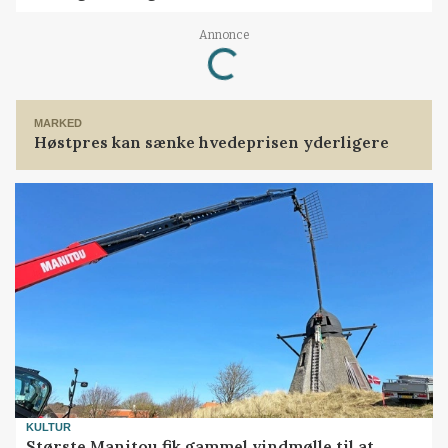
Loading...
Annonce
MARKED
Høstpres kan sænke hvedeprisen yderligere
KULTUR
Største Manitou fik gammel vindmølle til at