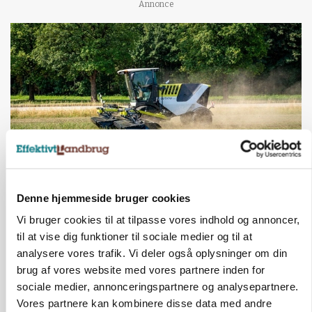
Annonce
MASKINER
Denne hjemmeside bruger cookies
Forserie til selvkørende skårlægger afprøves i år
Vi bruger cookies til at tilpasse vores indhold og annoncer,
til at vise dig funktioner til sociale medier og til at
Annonce
analysere vores trafik. Vi deler også oplysninger om din
ARRANGEMENT
brug af vores website med vores partnere inden for
Markvandring sætter fokus på elefantgræs
sociale medier, annonceringspartnere og analysepartnere.
Vores partnere kan kombinere disse data med andre
Annonce