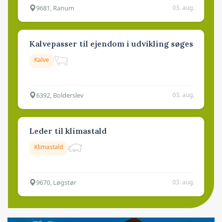
9681, Ranum
03. aug.
Kalvepasser til ejendom i udvikling søges
Kalve
6392, Bolderslev
03. aug.
Leder til klimastald
Klimastald
9670, Løgstør
03. aug.