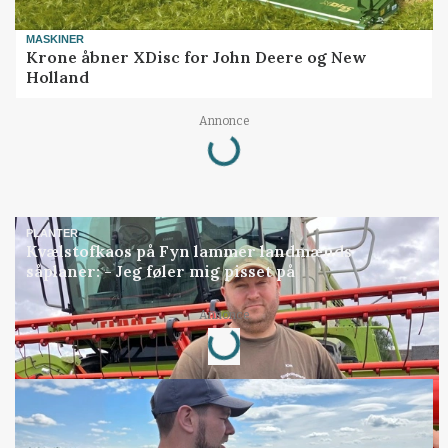
MASKINER
Krone åbner XDisc for John Deere og New
Holland
Annonce
Loading...
PLANTER
Kvælstofkaos på Fyn lammer landmænds
såplaner: - Jeg føler mig pisset på
Annonce
Loading...