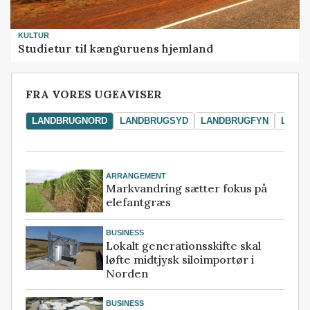
KULTUR
Studietur til kænguruens hjemland
FRA VORES UGEAVISER
LANDBRUGNORD
LANDBRUGSYD
LANDBRUGFYN
LAND
ARRANGEMENT
Markvandring sætter fokus på
elefantgræs
BUSINESS
Lokalt generationsskifte skal
løfte midtjysk siloimportør i
Norden
BUSINESS