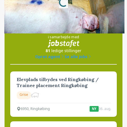
Jobs
i samarbejde med
81
ledige stillinger
Opret agent
Se alle jobs
Elevplads tilbydes ved Ringkøbing /
Trainee placement Ringkøbing
Grise
6950, Ringkøbing
06. aug.
NY