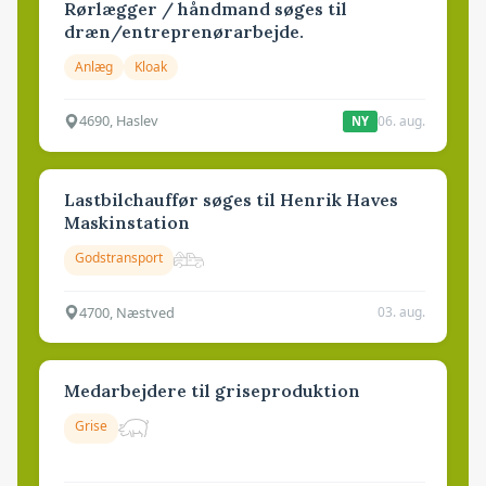
Rørlægger / håndmand søges til
dræn/entreprenørarbejde.
Anlæg
Kloak
4690, Haslev
06. aug.
NY
Lastbilchauffør søges til Henrik Haves
Maskinstation
Godstransport
4700, Næstved
03. aug.
Medarbejdere til griseproduktion
Grise