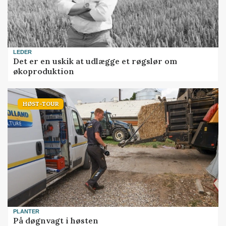
LEDER
Det er en uskik at udlægge et røgslør om
økoproduktion
HØST-TOUR
PLANTER
På døgnvagt i høsten