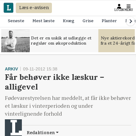
Læs e-avisen
LOGIN
MENU
Seneste
Mest læste
Kvæg
Grise
Planter
Mask
Det er en uskik at udlægge et
Nye aktierekorde
røgslør om økoproduktion
fra et 24-årigt f
ARKIV
09-11-2012 15:38
Får behøver ikke læskur –
alligevel
Fødevarestyrelsen har meddelt, at får ikke behøver
et læskur i vinterperioden og under
vinterlignende forhold
Redaktionen