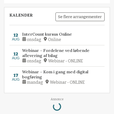
KALENDER
Se flere arrangementer
InterCount kursus Online
12
AUG
onsdag
Online
Webinar – Fordelene ved løbende
12
aflevering af bilag
AUG
onsdag
Webinar - ONLINE
Webinar – Kom i gang med digital
17
bogføring
AUG
mandag
Webinar - ONLINE
Annonce
Loading...