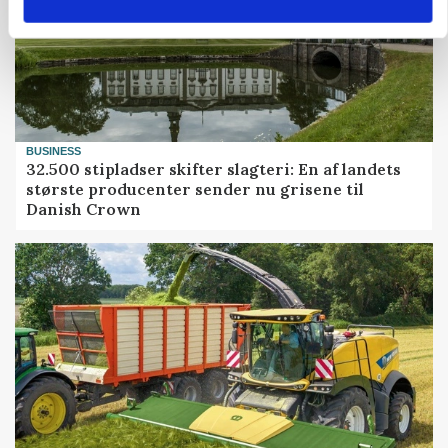
BUSINESS
32.500 stipladser skifter slagteri: En af landets
største producenter sender nu grisene til
Danish Crown