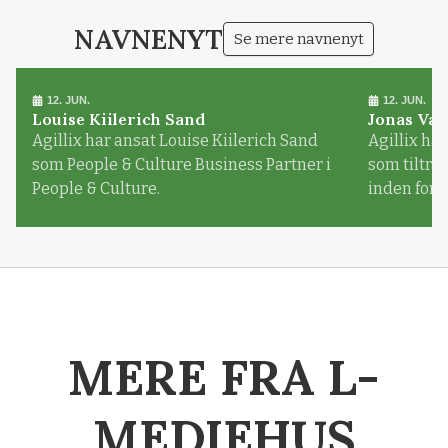
NAVNENYT
Se mere navnenyt
12. JUN.
12. JUN.
Louise Kiilerich Sand
Jonas Val
Agillix har ansat Louise Kiilerich Sand
Agillix har
som People & Culture Business Partner i
som tiltr
People & Culture.
inden for
MERE FRA L-
MEDIEHUS