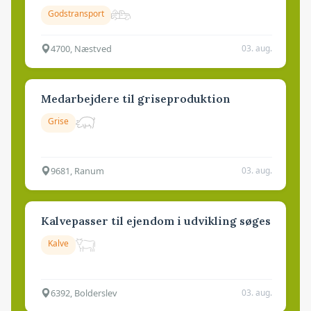
Godstransport
4700, Næstved
03. aug.
Medarbejdere til griseproduktion
Grise
9681, Ranum
03. aug.
Kalvepasser til ejendom i udvikling søges
Kalve
6392, Bolderslev
03. aug.