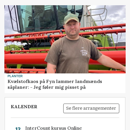
PLANTER
Kvælstofkaos på Fyn lammer landmænds
såplaner: - Jeg føler mig pisset på
KALENDER
Se flere arrangementer
InterCount kursus Online
12