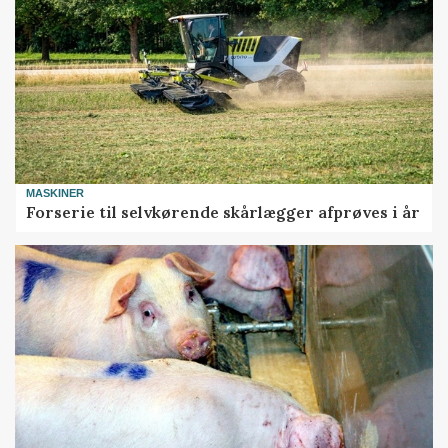
MASKINER
Forserie til selvkørende skårlægger afprøves i år