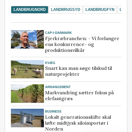
LANDBRUGNORD
LANDBRUGSYD
LANDBRUGFYN
LAND
CAP-I-DANMARK
Fjerkræbranchen: - Vi forlanger
ens konkurrence- og
produktionsvilkår
KVÆG
Snart kan man søge tilskud til
naturprojekter
ARRANGEMENT
Markvandring sætter fokus på
elefantgræs
BUSINESS
Lokalt generationsskifte skal
løfte midtjysk siloimportør i
Norden