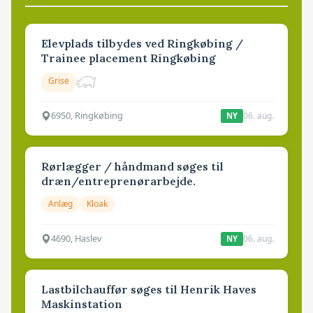
Elevplads tilbydes ved Ringkøbing /
Trainee placement Ringkøbing
Grise
6950, Ringkøbing
06. aug.
NY
Rørlægger / håndmand søges til
dræn/entreprenørarbejde.
Anlæg
Kloak
4690, Haslev
06. aug.
NY
Lastbilchauffør søges til Henrik Haves
Maskinstation