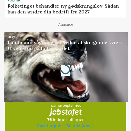
POLITIK
Folketinget behandler ny gødskningslov: Sådan
kan den ændre din bedrift fra 2027
Annonce
ULVE
Landmand vågnede ved lyden af skrigende kvier:
Ulven stod på foderbordet
Loading...
Annonce
Jobs
i samarbejde med
76
ledige stillinger
Opret agent
Se alle jobs