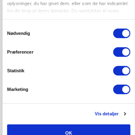
oplysninger, du har givet dem, eller som de har indsamlet
fra din brug af deres tjenester. Du samtykker til vores
cookies, hvis du fortsætter med at anvende vores
KVÆG
hjemmeside.
Samtykkevalg
Snart kan man søge tilskud til naturprojekter
Nødvendig
Annonce
Præferencer
PLANTER
Før såmaskinen kører: Her er efterårets største
skadedyrsrisici
Statistik
Annonce
Loading...
Marketing
Vis detaljer
OK