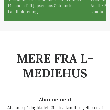
Michaela Toft Jepsen hos Østdansk
Anette Pl
Landboforening
Landbofor
MERE FRA L-
MEDIEHUS
Abonnement
Abonner på dagbladet Effektivt Landbrug eller en af