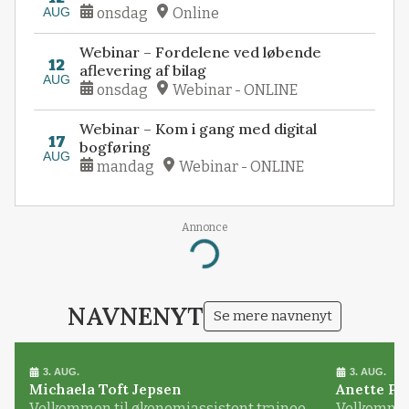
AUG
onsdag
Online
Webinar – Fordelene ved løbende
12
aflevering af bilag
AUG
onsdag
Webinar - ONLINE
Webinar – Kom i gang med digital
17
bogføring
AUG
mandag
Webinar - ONLINE
Annonce
Loading...
NAVNENYT
Se mere navnenyt
3. AUG.
3. AUG.
Michaela Toft Jepsen
Anette Pl
Velkommen til økonomiassistent trainee
Velkommen 