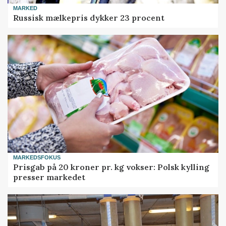
MARKED
Russisk mælkepris dykker 23 procent
MARKEDSFOKUS
Prisgab på 20 kroner pr. kg vokser: Polsk kylling
presser markedet