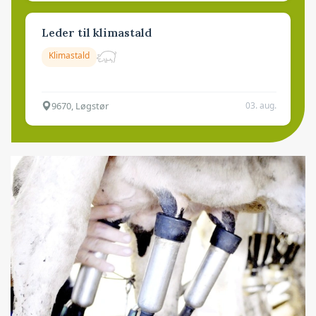
Leder til klimastald
Klimastald
9670, Løgstør
03. aug.