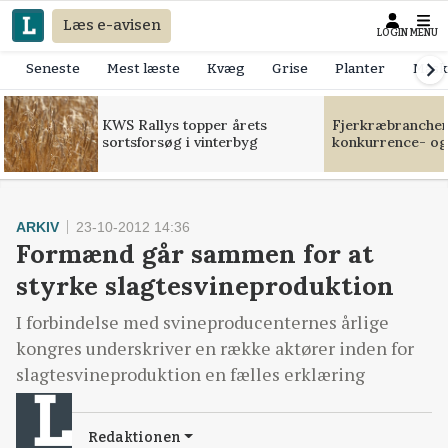
Læs e-avisen
LOGIN
MENU
Seneste
Mest læste
Kvæg
Grise
Planter
Mask
KWS Rallys topper årets
Fjerkræbranchen:
sortsforsøg i vinterbyg
konkurrence- og
ARKIV
23-10-2012 14:36
Formænd går sammen for at
styrke slagtesvineproduktion
I forbindelse med svineproducenternes årlige
kongres underskriver en række aktører inden for
slagtesvineproduktion en fælles erklæring
Redaktionen