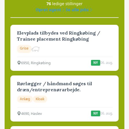
76
ledige stillinger
Opret agent
Se alle jobs
Elevplads tilbydes ved Ringkøbing /
Trainee placement Ringkøbing
Grise
6950, Ringkøbing
06. aug.
NY
Rørlægger / håndmand søges til
dræn/entreprenørarbejde.
Anlæg
Kloak
4690, Haslev
06. aug.
NY