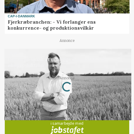
CAP-I-DANMARK
Fjerkræbranchen: - Vi forlanger ens
konkurrence- og produktionsvilkår
Annonce
LEDER
Det er en uskik at udlægge et røgslør om
økoproduktion
Annonce
Loading...
Jobs
i samarbejde med