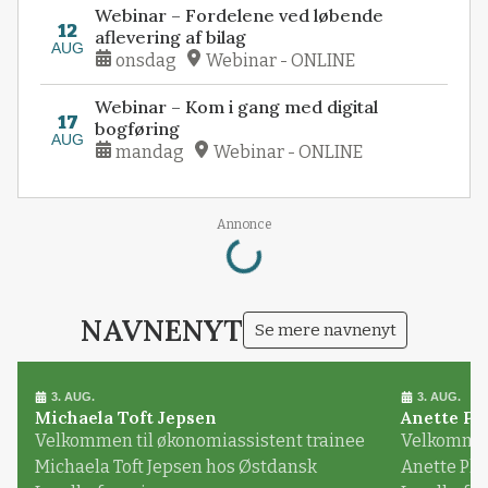
Webinar – Fordelene ved løbende
12
aflevering af bilag
AUG
onsdag
Webinar - ONLINE
Webinar – Kom i gang med digital
17
bogføring
AUG
mandag
Webinar - ONLINE
Loading...
Annonce
NAVNENYT
Se mere navnenyt
3. AUG.
3. AUG.
Michaela Toft Jepsen
Anette Pl
Velkommen til økonomiassistent trainee
Velkommen 
Michaela Toft Jepsen hos Østdansk
Anette Pl