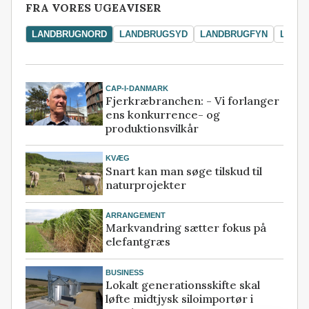
FRA VORES UGEAVISER
LANDBRUGNORD
LANDBRUGSYD
LANDBRUGFYN
LAND
CAP-I-DANMARK
Fjerkræbranchen: - Vi forlanger
ens konkurrence- og
produktionsvilkår
KVÆG
Snart kan man søge tilskud til
naturprojekter
ARRANGEMENT
Markvandring sætter fokus på
elefantgræs
BUSINESS
Lokalt generationsskifte skal
løfte midtjysk siloimportør i