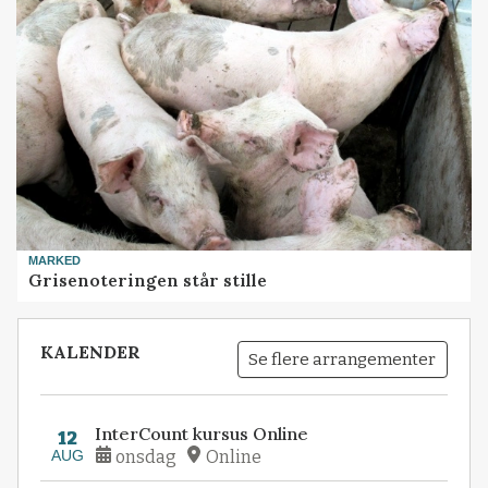
MARKED
Grisenoteringen står stille
KALENDER
Se flere arrangementer
InterCount kursus Online
12
AUG
onsdag
Online