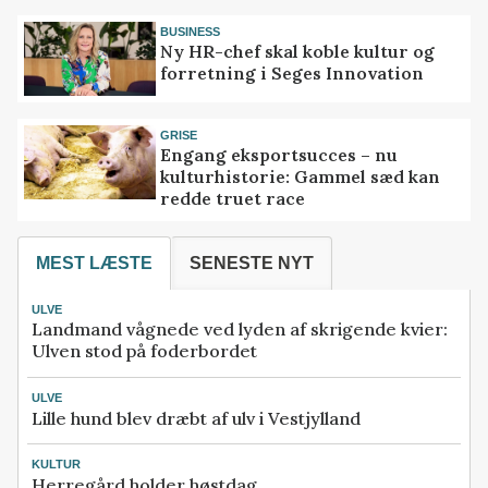
BUSINESS
Ny HR-chef skal koble kultur og
forretning i Seges Innovation
GRISE
Engang eksportsucces – nu
kulturhistorie: Gammel sæd kan
redde truet race
MEST LÆSTE
SENESTE NYT
ULVE
Landmand vågnede ved lyden af skrigende kvier:
Ulven stod på foderbordet
ULVE
Lille hund blev dræbt af ulv i Vestjylland
KULTUR
Herregård holder høstdag