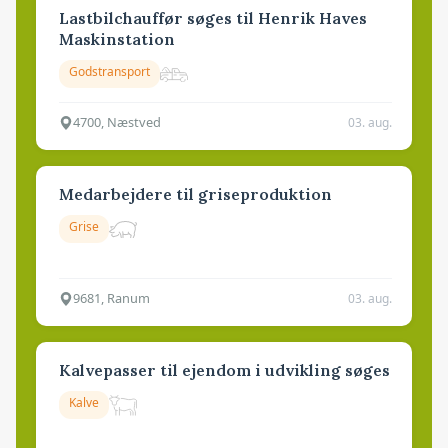
Lastbilchauffør søges til Henrik Haves
Maskinstation
Godstransport
4700, Næstved
03. aug.
Medarbejdere til griseproduktion
Grise
9681, Ranum
03. aug.
Kalvepasser til ejendom i udvikling søges
Kalve