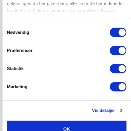
oplysninger, du har givet dem, eller som de har indsamlet
fra din brug af deres tjenester. Du samtykker til vores
cookies, hvis du fortsætter med at anvende vores
hjemmeside.
Samtykkevalg
Nødvendig
POLITIK
»Nu stopper I«: Landbrugsdebattør og
protestgruppe vil demonstrere mod ny
gødskningslov
Præferencer
Annonce
Statistik
POLITIK
Folketinget behandler ny gødskningslov: Sådan
kan den ændre din bedrift fra 2027
Marketing
Loading...
Annonce
Vis detaljer
OK