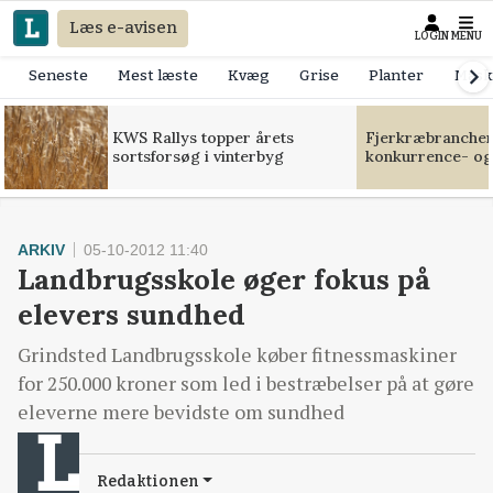
Læs e-avisen
LOGIN
MENU
Seneste
Mest læste
Kvæg
Grise
Planter
Mask
KWS Rallys topper årets
Fjerkræbranchen:
sortsforsøg i vinterbyg
konkurrence- og
ARKIV
05-10-2012 11:40
Landbrugsskole øger fokus på
elevers sundhed
Grindsted Landbrugsskole køber fitnessmaskiner
for 250.000 kroner som led i bestræbelser på at gøre
eleverne mere bevidste om sundhed
Redaktionen