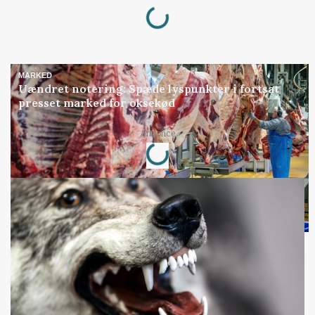
Loading...
MARKED
Uændret notering: Spæde lyspunkter i fortsat
presset marked for oksekød
Loading...
Annonce