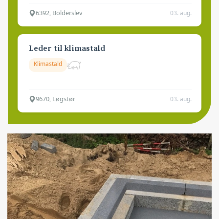
6392, Bolderslev
03. aug.
Leder til klimastald
Klimastald
9670, Løgstør
03. aug.