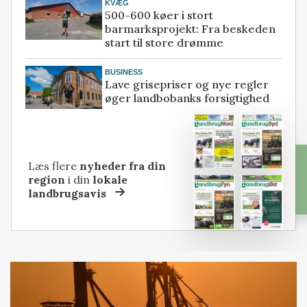
KVÆG
500-600 køer i stort
barmarksprojekt: Fra beskeden
start til store drømme
BUSINESS
Lave grisepriser og nye regler
øger landbobanks forsigtighed
Læs flere
nyheder fra din
region
i din
lokale
landbrugsavis