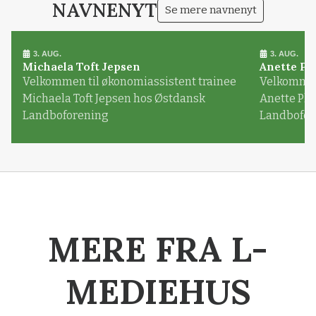
NAVNENYT
Se mere navnenyt
3. AUG.
3. AUG.
Michaela Toft Jepsen
Anette Pl
Velkommen til økonomiassistent trainee
Velkommen 
Michaela Toft Jepsen hos Østdansk
Anette Pl
Landboforening
Landbofor
MERE FRA L-
MEDIEHUS