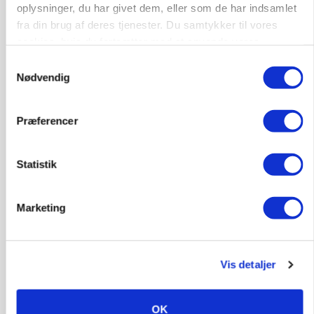
oplysninger, du har givet dem, eller som de har indsamlet
fra din brug af deres tjenester. Du samtykker til vores
cookies, hvis du fortsætter med at anvende vores
hjemmeside.
Samtykkevalg
Nødvendig
Præferencer
Statistik
BUSINESS
Efter lån på 182 millioner: Sindal Biogas vil
fordoble produktionen og behandle 800.000 ton
Marketing
biomasse
Vis detaljer
OK