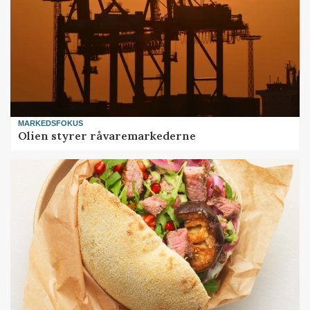
MARKEDSFOKUS
Olien styrer råvaremarkederne