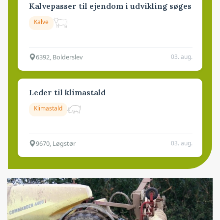
Kalvepasser til ejendom i udvikling søges
Kalve
6392, Bolderslev
03. aug.
Leder til klimastald
Klimastald
9670, Løgstør
03. aug.