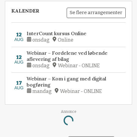
KALENDER
Se flere arrangementer
InterCount kursus Online
12
AUG
onsdag
Online
Webinar – Fordelene ved løbende
12
aflevering af bilag
AUG
onsdag
Webinar - ONLINE
Webinar – Kom i gang med digital
17
bogføring
AUG
mandag
Webinar - ONLINE
Annonce
Loading...