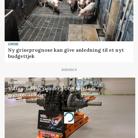
GRISE
Ny griseprognose kan give anledning til et nyt
budgettjek
Annonce
MASKINER
Valtra-fabrik runder 1.000 trinløse
transmissioner
Annonce
Loading...