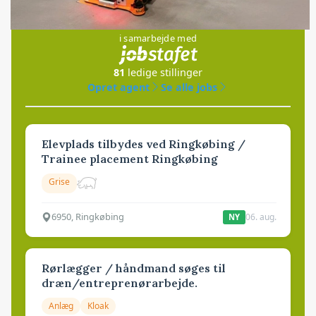
Jobs
i samarbejde med
81
ledige stillinger
Opret agent
Se alle jobs
Elevplads tilbydes ved Ringkøbing /
Trainee placement Ringkøbing
Grise
6950, Ringkøbing
06. aug.
NY
Rørlægger / håndmand søges til
dræn/entreprenørarbejde.
Anlæg
Kloak