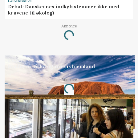
LÆSERBREVE
Debat: Danskernes indkøb stemmer ikke med
kravene til økologi
Annonce
Loading...
KULTUR
Studietur til kænguruens hjemland
Annonce
Loading...