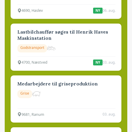
4690, Haslev
06. aug.
NY
Lastbilchauffør søges til Henrik Haves
Maskinstation
Godstransport
4700, Næstved
03. aug.
NY
Medarbejdere til griseproduktion
Grise
9681, Ranum
03. aug.