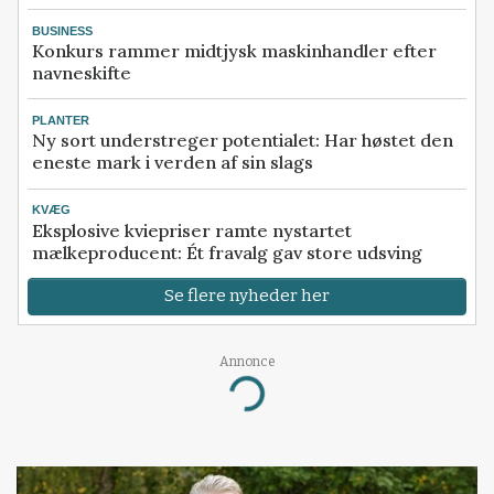
BUSINESS
Konkurs rammer midtjysk maskinhandler efter
navneskifte
PLANTER
Ny sort understreger potentialet: Har høstet den
eneste mark i verden af sin slags
KVÆG
Eksplosive kviepriser ramte nystartet
mælkeproducent: Ét fravalg gav store udsving
Se flere nyheder her
Annonce
Loading...