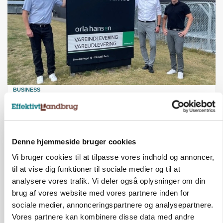
BUSINESS
Efter fire årtier: Familieejet vestjysk producent
af staldinventar får ny medejer
Annonce
Denne hjemmeside bruger cookies
KULTUR
Vi bruger cookies til at tilpasse vores indhold og annoncer,
Største Manitou fik gammel vindmølle til at
til at vise dig funktioner til sociale medier og til at
snurre igen
analysere vores trafik. Vi deler også oplysninger om din
brug af vores website med vores partnere inden for
Annonce
Loading...
sociale medier, annonceringspartnere og analysepartnere.
Vores partnere kan kombinere disse data med andre