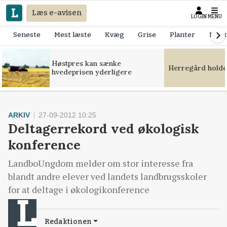
Læs e-avisen
LOGIN
MENU
Seneste
Mest læste
Kvæg
Grise
Planter
Mask
Høstpres kan sænke
Herregård holde
hvedeprisen yderligere
ARKIV
27-09-2012 10:25
Deltagerrekord ved økologisk
konference
LandboUngdom melder om stor interesse fra
blandt andre elever ved landets landbrugsskoler
for at deltage i økologikonference
Redaktionen