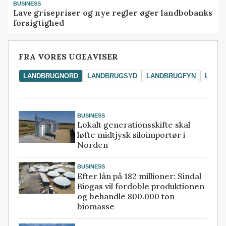
BUSINESS
Lave grisepriser og nye regler øger landbobanks
forsigtighed
FRA VORES UGEAVISER
LANDBRUGNORD
LANDBRUGSYD
LANDBRUGFYN
LAND
BUSINESS
Lokalt generationsskifte skal
løfte midtjysk siloimportør i
Norden
BUSINESS
Efter lån på 182 millioner: Sindal
Biogas vil fordoble produktionen
og behandle 800.000 ton
biomasse