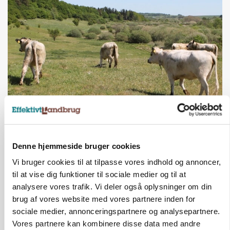
KVÆG
Snart kan man søge tilskud til naturprojekter
Annonce
Denne hjemmeside bruger cookies
Vi bruger cookies til at tilpasse vores indhold og annoncer,
PLANTER
Før såmaskinen kører: Her er efterårets største
til at vise dig funktioner til sociale medier og til at
skadedyrsrisici
analysere vores trafik. Vi deler også oplysninger om din
brug af vores website med vores partnere inden for
Annonce
sociale medier, annonceringspartnere og analysepartnere.
Vores partnere kan kombinere disse data med andre