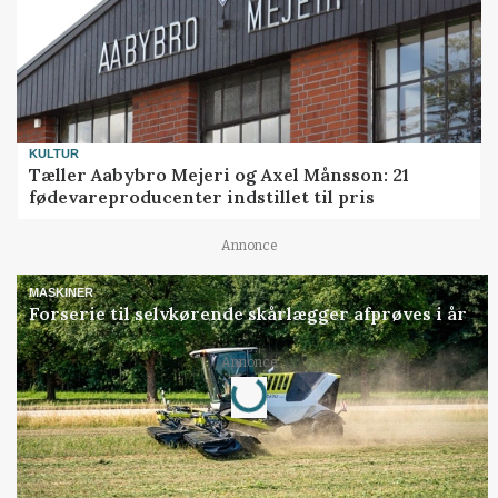
KULTUR
Tæller Aabybro Mejeri og Axel Månsson: 21
fødevareproducenter indstillet til pris
Annonce
MASKINER
Forserie til selvkørende skårlægger afprøves i år
Annonce
Loading...
Jobs