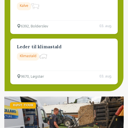
Kalve
6392, Bolderslev
03. aug.
Leder til klimastald
Klimastald
9670, Løgstør
03. aug.
HØST-TOUR