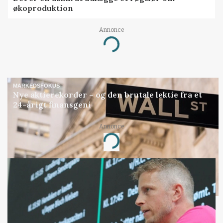
økoproduktion
Annonce
Loading...
MARKEDSFOKUS
Nye aktierekorder – og den brutale lektie fra et
24-årigt finansgeni
Annonce
Loading...