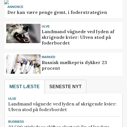
ANNONCE
Der kan være penge gemt, i foderstrategien
ULVE
Landmand vågnede ved lyden af
skrigende kvier: Ulven stod på
foderbordet
MARKED
Russisk mælkepris dykker 23
procent
MEST LÆSTE
SENESTE NYT
ULVE
Landmand vågnede ved lyden af skrigende kvier:
Ulven stod på foderbordet
BUSINESS
32.500 stipladser skifter slagteri: En af landets