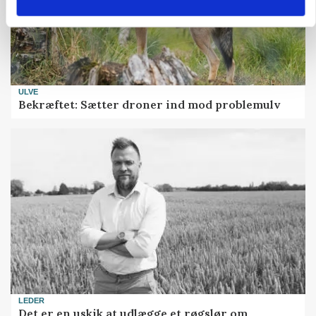
ULVE
Bekræftet: Sætter droner ind mod problemulv
LEDER
Det er en uskik at udlægge et røgslør om