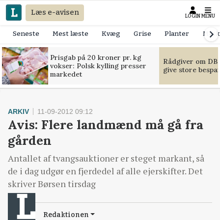
Læs e-avisen
LOGIN
MENU
Seneste
Mest læste
Kvæg
Grise
Planter
Mask
Prisgab på 20 kroner pr. kg
Rådgiver om DB-
vokser: Polsk kylling presser
give store bespa
markedet
ARKIV
11-09-2012 09:12
Avis: Flere landmænd må gå fra
gården
Antallet af tvangsauktioner er steget markant, så
de i dag udgør en fjerdedel af alle ejerskifter. Det
skriver Børsen tirsdag
Redaktionen