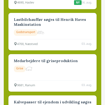
4690, Haslev
06. aug.
NY
Lastbilchauffør søges til Henrik Haves
Maskinstation
Godstransport
4700, Næstved
03. aug.
Medarbejdere til griseproduktion
Grise
9681, Ranum
03. aug.
Kalvepasser til ejendom i udvikling søges