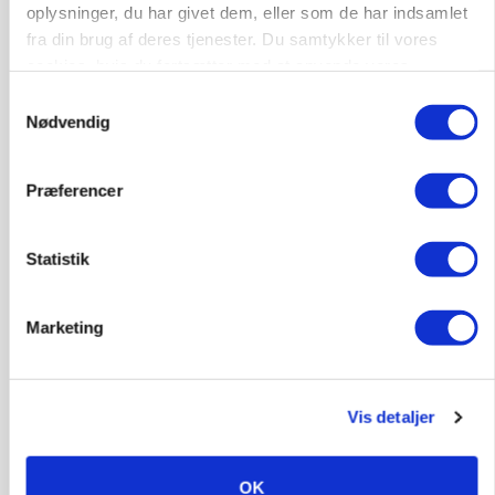
Loading...
oplysninger, du har givet dem, eller som de har indsamlet
fra din brug af deres tjenester. Du samtykker til vores
cookies, hvis du fortsætter med at anvende vores
hjemmeside.
Samtykkevalg
Nødvendig
Præferencer
Statistik
MARKED
Uændret notering: Spæde lyspunkter i fortsat
Marketing
presset marked for oksekød
Vis detaljer
OK