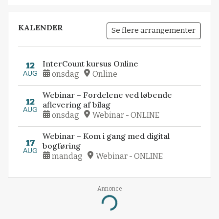
KALENDER
Se flere arrangementer
InterCount kursus Online
12
AUG
onsdag
Online
Webinar – Fordelene ved løbende
12
aflevering af bilag
AUG
onsdag
Webinar - ONLINE
Webinar – Kom i gang med digital
17
bogføring
AUG
mandag
Webinar - ONLINE
Annonce
Loading...