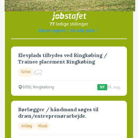
i samarbejde med
77
ledige stillinger
Opret agent
Se alle jobs
Elevplads tilbydes ved Ringkøbing /
Trainee placement Ringkøbing
Grise
6950, Ringkøbing
06. aug.
NY
Rørlægger / håndmand søges til
dræn/entreprenørarbejde.
Anlæg
Kloak