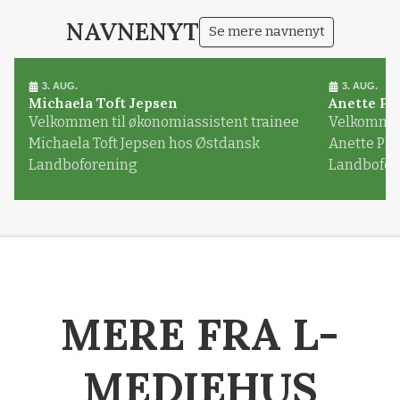
NAVNENYT
Se mere navnenyt
3. AUG.
3. AUG.
Michaela Toft Jepsen
Anette Pl
Velkommen til økonomiassistent trainee
Velkommen 
Michaela Toft Jepsen hos Østdansk
Anette Pl
Landboforening
Landbofor
MERE FRA L-
MEDIEHUS