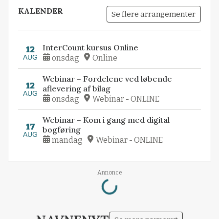
KALENDER
Se flere arrangementer
InterCount kursus Online
12
AUG
onsdag
Online
Webinar – Fordelene ved løbende
12
aflevering af bilag
AUG
onsdag
Webinar - ONLINE
Webinar – Kom i gang med digital
17
bogføring
AUG
mandag
Webinar - ONLINE
Loading...
Annonce