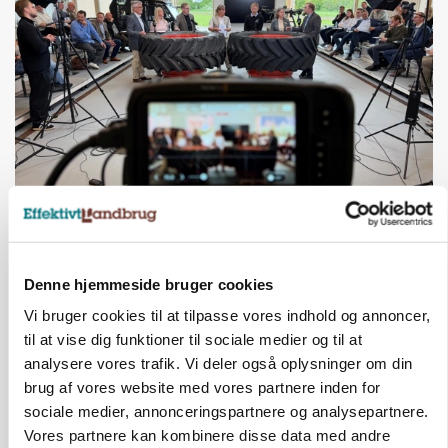
BUSINESS
Ejer eller medejer? Nyt tv-format udfordrer
landbrugets ejerstruktur
Denne hjemmeside bruger cookies
Annonce
Vi bruger cookies til at tilpasse vores indhold og annoncer,
til at vise dig funktioner til sociale medier og til at
MARKED
Russisk mælkepris dykker 23 procent
analysere vores trafik. Vi deler også oplysninger om din
Loading...
brug af vores website med vores partnere inden for
Annonce
sociale medier, annonceringspartnere og analysepartnere.
Vores partnere kan kombinere disse data med andre