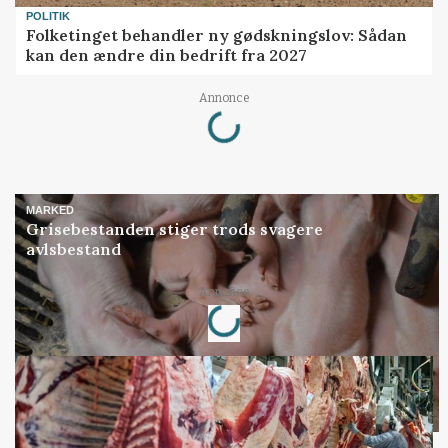
POLITIK
Folketinget behandler ny gødskningslov: Sådan
kan den ændre din bedrift fra 2027
Loading...
Annonce
MARKED
Grisebestanden stiger trods svagere
avlsbestand
Loading...
Annonce