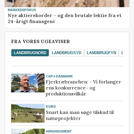
MARKEDSFOKUS
Nye aktierekorder – og den brutale lektie fra et
24-årigt finansgeni
FRA VORES UGEAVISER
LANDBRUGNORD
LANDBRUGSYD
LANDBRUGFYN
LAND
CAP-I-DANMARK
Fjerkræbranchen: - Vi forlanger
ens konkurrence- og
produktionsvilkår
KVÆG
Snart kan man søge tilskud til
naturprojekter
ARRANGEMENT