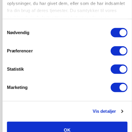
oplysninger, du har givet dem, eller som de har indsamlet
fra din brug af deres tjenester. Du samtykker til vores
cookies, hvis du fortsætter med at anvende vores
hjemmeside.
Samtykkevalg
Nødvendig
Præferencer
Statistik
BUSINESS
Fra mark til mur: Byggeriet kan åbne nyt
Marketing
marked for biokul
Vis detaljer
OK