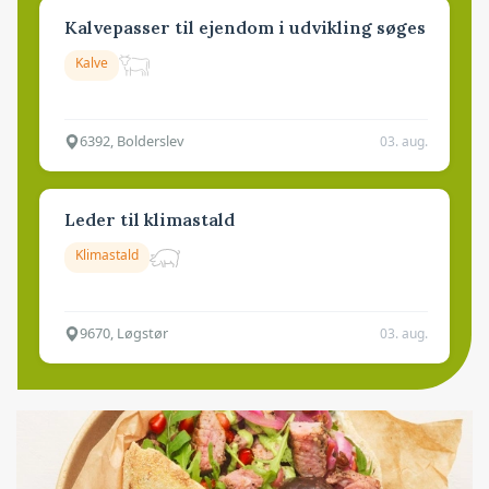
Kalvepasser til ejendom i udvikling søges
Kalve
6392, Bolderslev
03. aug.
Leder til klimastald
Klimastald
9670, Løgstør
03. aug.