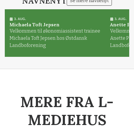
NAVNENYT
Se mere navnenyt
3. AUG.
3. AUG.
Michaela Toft Jepsen
Anette Pl
Velkommen til økonomiassistent trainee
Velkommen 
Michaela Toft Jepsen hos Østdansk
Anette Pl
Landboforening
Landbofor
MERE FRA L-
MEDIEHUS