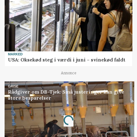
MARKED
USA: Oksekød steg i værdi i juni – svinekød faldt
Annonce
GRISE
Rådgiver om DB-Tjek: Små justeringer kan give
store besparelser
Annonce
Loading...