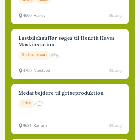
4690, Haslev
06. aug.
Lastbilchauffør søges til Henrik Haves
Maskinstation
Godstransport
4700, Næstved
03. aug.
Medarbejdere til griseproduktion
Grise
9681, Ranum
03. aug.