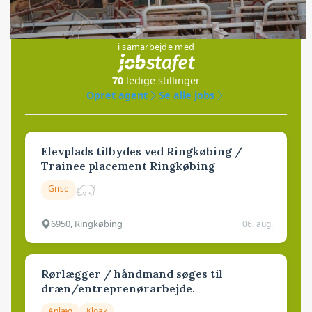
Jobs
i samarbejde med
70
ledige stillinger
Opret agent
Se alle jobs
Elevplads tilbydes ved Ringkøbing /
Trainee placement Ringkøbing
Grise
6950, Ringkøbing
06. aug.
Rørlægger / håndmand søges til
dræn/entreprenørarbejde.
Anlæg
Kloak