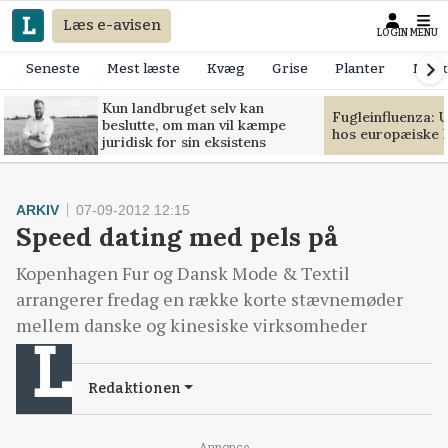
Læs e-avisen
LOGIN
MENU
Seneste
Mest læste
Kvæg
Grise
Planter
Mask
Kun landbruget selv kan
Fugleinfluenza: 
beslutte, om man vil kæmpe
hos europæiske 
juridisk for sin eksistens
ARKIV
07-09-2012 12:15
Speed dating med pels på
Kopenhagen Fur og Dansk Mode & Textil
arrangerer fredag en række korte stævnemøder
mellem danske og kinesiske virksomheder
Redaktionen
Annonce