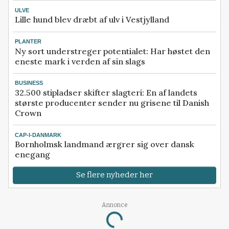
ULVE
Lille hund blev dræbt af ulv i Vestjylland
PLANTER
Ny sort understreger potentialet: Har høstet den
eneste mark i verden af sin slags
BUSINESS
32.500 stipladser skifter slagteri: En af landets
største producenter sender nu grisene til Danish
Crown
CAP-I-DANMARK
Bornholmsk landmand ærgrer sig over dansk
enegang
Se flere nyheder her
Annonce
Loading...