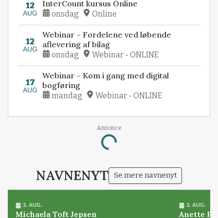
InterCount kursus Online
12
AUG
onsdag
Online
Webinar – Fordelene ved løbende
12
aflevering af bilag
AUG
onsdag
Webinar - ONLINE
Webinar – Kom i gang med digital
17
bogføring
AUG
mandag
Webinar - ONLINE
Annonce
Loading...
NAVNENYT
Se mere navnenyt
3. AUG.
3. AUG.
Michaela Toft Jepsen
Anette Pl