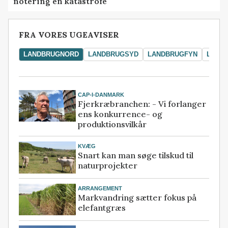
notering en katastrofe
FRA VORES UGEAVISER
LANDBRUGNORD
LANDBRUGSYD
LANDBRUGFYN
LAND
CAP-I-DANMARK
Fjerkræbranchen: - Vi forlanger
ens konkurrence- og
produktionsvilkår
KVÆG
Snart kan man søge tilskud til
naturprojekter
ARRANGEMENT
Markvandring sætter fokus på
elefantgræs