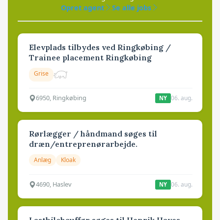
Opret agent
Se alle jobs
Elevplads tilbydes ved Ringkøbing /
Trainee placement Ringkøbing
Grise
6950, Ringkøbing
06. aug.
NY
Rørlægger / håndmand søges til
dræn/entreprenørarbejde.
Anlæg
Kloak
4690, Haslev
06. aug.
NY
Lastbilchauffør søges til Henrik Haves