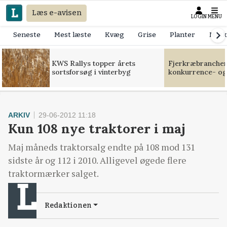
Læs e-avisen
LOGIN
MENU
Seneste
Mest læste
Kvæg
Grise
Planter
Mask
KWS Rallys topper årets
Fjerkræbranchen:
sortsforsøg i vinterbyg
konkurrence- og
ARKIV
29-06-2012 11:18
Kun 108 nye traktorer i maj
Maj måneds traktorsalg endte på 108 mod 131
sidste år og 112 i 2010. Alligevel øgede flere
traktormærker salget.
Redaktionen