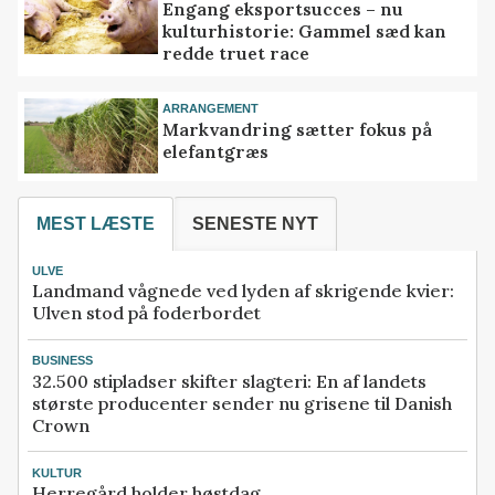
Engang eksportsucces – nu
kulturhistorie: Gammel sæd kan
redde truet race
ARRANGEMENT
Markvandring sætter fokus på
elefantgræs
MEST LÆSTE
SENESTE NYT
ULVE
Landmand vågnede ved lyden af skrigende kvier:
Ulven stod på foderbordet
BUSINESS
32.500 stipladser skifter slagteri: En af landets
største producenter sender nu grisene til Danish
Crown
KULTUR
Herregård holder høstdag