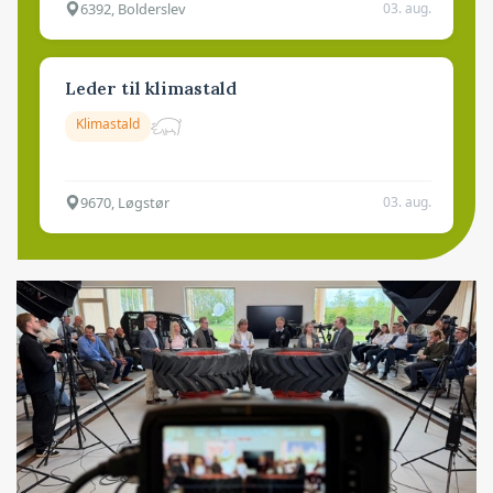
6392, Bolderslev
03. aug.
Leder til klimastald
Klimastald
9670, Løgstør
03. aug.