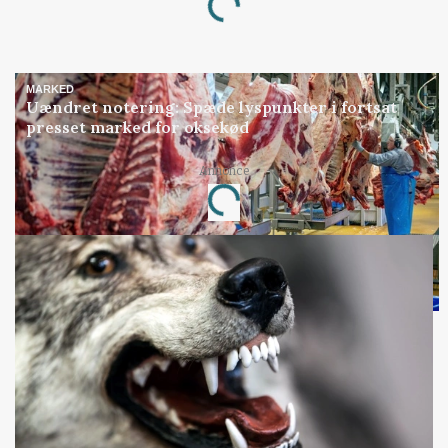
Loading...
MARKED
Uændret notering: Spæde lyspunkter i fortsat
presset marked for oksekød
Annonce
Loading...