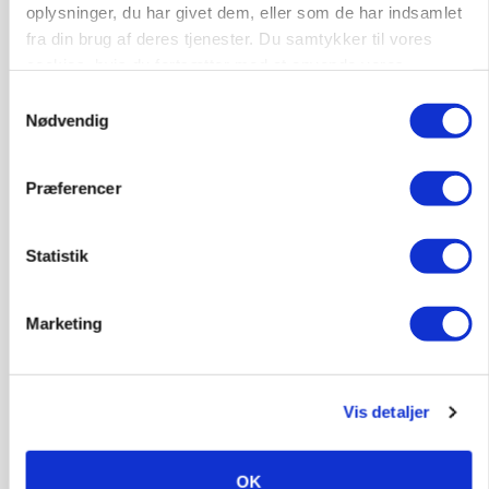
oplysninger, du har givet dem, eller som de har indsamlet
fra din brug af deres tjenester. Du samtykker til vores
cookies, hvis du fortsætter med at anvende vores
hjemmeside.
Samtykkevalg
POLITIK
»Nu stopper I«: Landbrugsdebattør og
Nødvendig
protestgruppe vil demonstrere mod ny
gødskningslov
Præferencer
Annonce
Statistik
POLITIK
Folketinget behandler ny gødskningslov: Sådan
kan den ændre din bedrift fra 2027
Marketing
Annonce
Loading...
Vis detaljer
OK