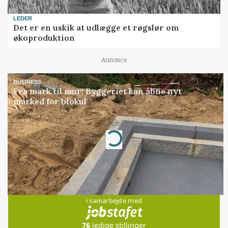
LEDER
Det er en uskik at udlægge et røgslør om
økoproduktion
Annonce
BUSINESS
Fra mark til mur: Byggeriet kan åbne nyt
marked for biokul
Annonce
Loading...
Jobs
i samarbejde med
76
ledige stillinger