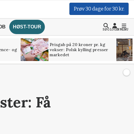
Prøv 30 dage for 30 kr.
OB
HØST-TOUR
SØG
LOGIN
MENU
Prisgab på 20 kroner pr. kg
ence- og
vokser: Polsk kylling presser
markedet
ster: Få