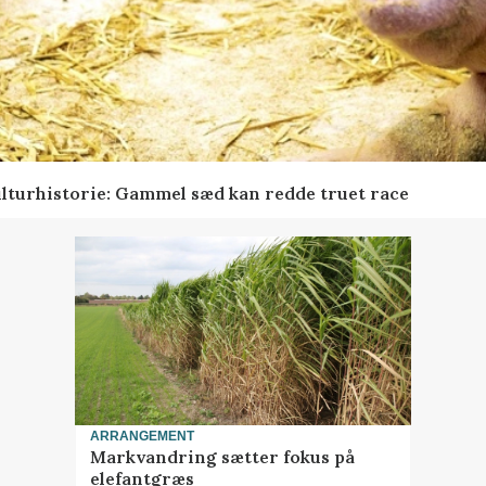
lturhistorie: Gammel sæd kan redde truet race
ARRANGEMENT
Markvandring sætter fokus på
elefantgræs