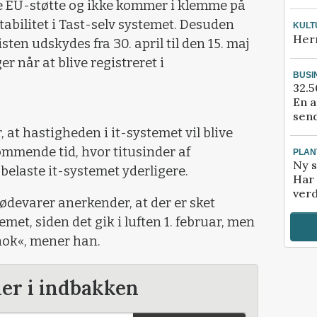
e EU-støtte og ikke kommer i klemme på
stabilitet i Tast-selv systemet. Desuden
KULT
Her
ten udskydes fra 30. april til den 15. maj
er når at blive registreret i
BUSI
32.5
En a
send
, at hastigheden i it-systemet vil blive
mende tid, hvor titusinder af
PLAN
Ny s
belaste it-systemet yderligere.
Har 
verd
devarer anerkender, at der er sket
temet, siden det gik i luften 1. februar, men
 nok«, mener han.
der i indbakken