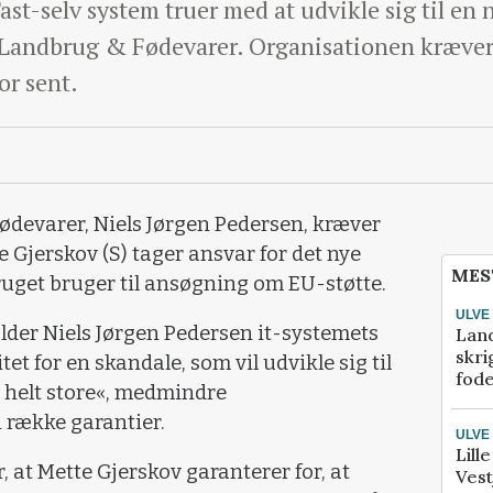
st-selv system truer med at udvikle sig til en n
fra Landbrug & Fødevarer. Organisationen kræver
for sent.
devarer, Niels Jørgen Pedersen, kræver
 Gjerskov (S) tager ansvar for det nye
MES
uget bruger til ansøgning om EU-støtte.
ULVE
kalder Niels Jørgen Pedersen it-systemets
Lan
skri
t for en skandale, som vil udvikle sig til
fod
e helt store«, medmindre
n række garantier.
ULVE
Lill
 at Mette Gjerskov garanterer for, at
Vest