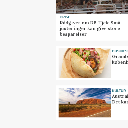
GRISE
Rådgiver om DB-Tjek: Små
justeringer kan give store
besparelser
BUSINES
Grambo
københ
KULTUR
Austra
Det ka