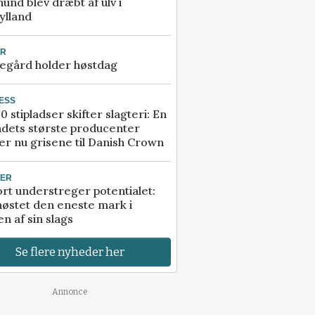
 hund blev dræbt af ulv i
ylland
UR
egård holder høstdag
ESS
0 stipladser skifter slagteri: En
ndets største producenter
r nu grisene til Danish Crown
TER
rt understreger potentialet:
høstet den eneste mark i
n af sin slags
Se flere nyheder her
Annonce