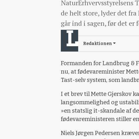
NaturErhvervsstyrelsens Ta
de helt store, lyder det 
går ind i sagen, før det er 
Redaktionen
Formanden for Landbrug & Fø
nu, at fødevareminister Mette
Tast-selv system, som landbr
I et brev til Mette Gjerskov 
langsommelighed og ustabilite
»en statslig it-skandale af d
fødevareministeren stiller e
Niels Jørgen Pedersen kræver,