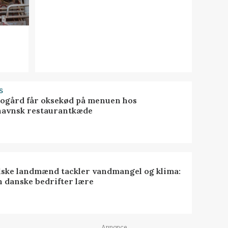
S
gård får oksekød på menuen hos
avnsk restaurantkæde
lske landmænd tackler vandmangel og klima:
n danske bedrifter lære
Annonce