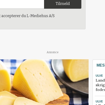
Tilmeld
t accepterer du L-Mediehus A/S
Annonce
MES
ULVE
Land
skrig
fode
ULVE