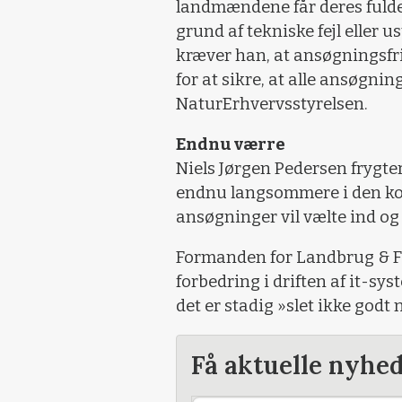
landmændene får deres fuld
grund af tekniske fejl eller u
kræver han, at ansøgningsfris
for at sikre, at alle ansøgning
NaturErhvervsstyrelsen.
Endnu værre
Niels Jørgen Pedersen frygter
endnu langsommere i den kom
ansøgninger vil vælte ind og 
Formanden for Landbrug & Fø
forbedring i driften af it-sys
det er stadig »slet ikke godt
Få aktuelle nyhe