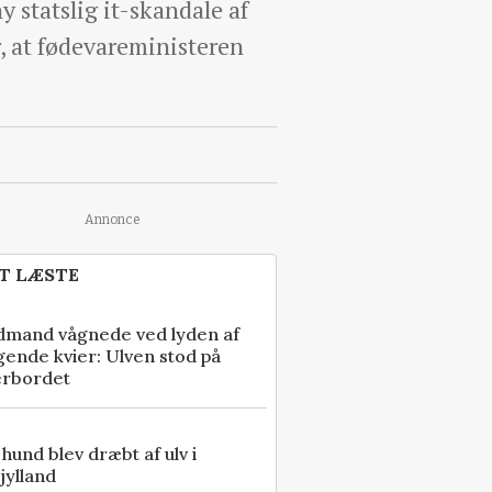
y statslig it-skandale af
, at fødevareministeren
Annonce
T LÆSTE
dmand vågnede ved lyden af
gende kvier: Ulven stod på
erbordet
e hund blev dræbt af ulv i
jylland