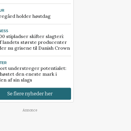
UR
regård holder høstdag
NESS
00 stipladser skifter slagteri:
f landets største producenter
er nu grisene til Danish Crown
TER
ort understreger potentialet:
høstet den eneste mark i
en af sin slags
Se flere nyheder her
Annonce