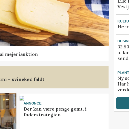
Lille
Vestj
KULT
Herr
BUSIN
32.50
af la
al mejeriauktion
sende
PLAN
Ny so
uni – svinekød faldt
Har 
verde
ANNONCE
Der kan være penge gemt, i
foderstrategien