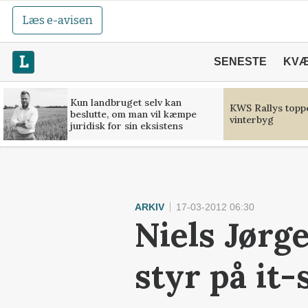
Læs e-avisen
SENESTE
KV
Kun landbruget selv kan
KWS Rallys toppe
beslutte, om man vil kæmpe
vinterbyg
juridisk for sin eksistens
ARKIV
17-03-2012 06:30
Niels Jørge
styr på it