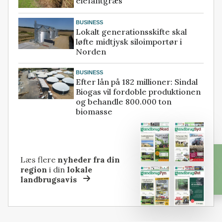
elefantgræs
BUSINESS
Lokalt generationsskifte skal
løfte midtjysk siloimportør i
Norden
BUSINESS
Efter lån på 182 millioner: Sindal
Biogas vil fordoble produktionen
og behandle 800.000 ton
biomasse
Læs flere
nyheder fra din
region
i din
lokale
landbrugsavis