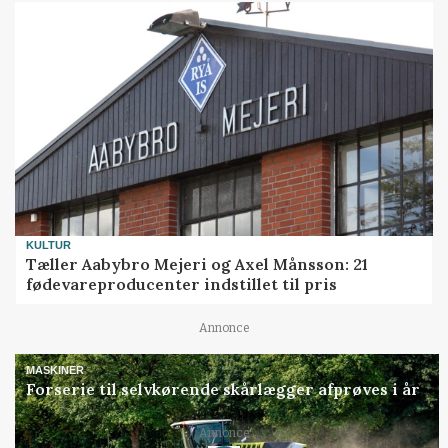
KULTUR
Tæller Aabybro Mejeri og Axel Månsson: 21
fødevareproducenter indstillet til pris
Annonce
MASKINER
Forserie til selvkørende skårlægger afprøves i år
Annonce