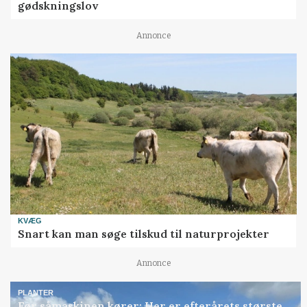
gødskningslov
Annonce
KVÆG
Snart kan man søge tilskud til naturprojekter
Annonce
PLANTER
Før såmaskinen kører: Her er efterårets største