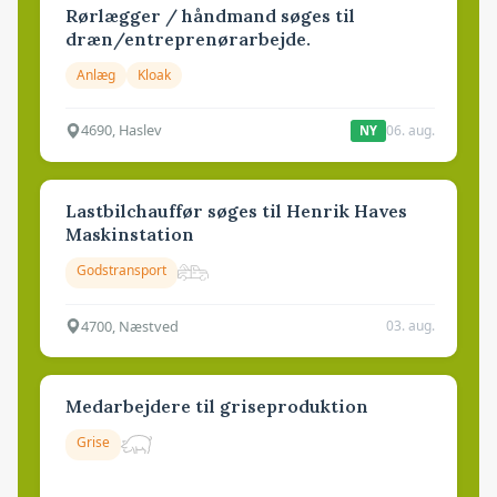
Rørlægger / håndmand søges til
dræn/entreprenørarbejde.
Anlæg
Kloak
4690, Haslev
06. aug.
NY
Lastbilchauffør søges til Henrik Haves
Maskinstation
Godstransport
4700, Næstved
03. aug.
Medarbejdere til griseproduktion
Grise