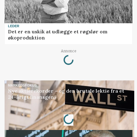
LEDER
Det er en uskik at udlægge et røgslør om
økoproduktion
Loading...
Annonce
MARKEDSFOKUS
Nye aktierekorder – og den brutale lektie fra et
24-årigt finansgeni
Loading...
Annonce