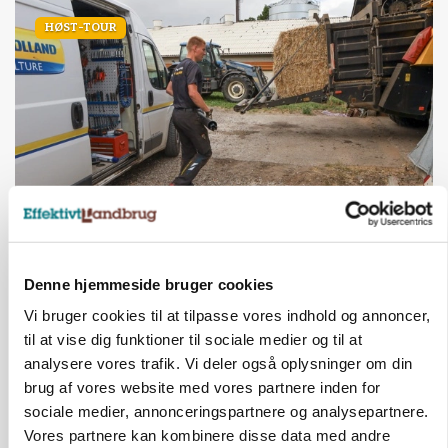
HØST-TOUR
PLANTER
18 montører står klar i høsten: Sådan holder PN
Maskiner landmænd i gang
Denne hjemmeside bruger cookies
Vi bruger cookies til at tilpasse vores indhold og annoncer,
til at vise dig funktioner til sociale medier og til at
analysere vores trafik. Vi deler også oplysninger om din
brug af vores website med vores partnere inden for
sociale medier, annonceringspartnere og analysepartnere.
Vores partnere kan kombinere disse data med andre