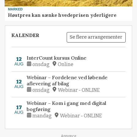
MARKED
Høstpres kan sænke hvedeprisen yderligere
KALENDER
Se flere arrangementer
InterCount kursus Online
12
AUG
onsdag
Online
Webinar – Fordelene ved løbende
12
aflevering af bilag
AUG
onsdag
Webinar - ONLINE
Webinar – Kom i gang med digital
17
bogføring
AUG
mandag
Webinar - ONLINE
Annonce