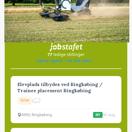
Loading...
Jobs
i samarbejde med
77
ledige stillinger
Opret agent
Se alle jobs
Elevplads tilbydes ved Ringkøbing /
Trainee placement Ringkøbing
Grise
6950, Ringkøbing
06. aug.
NY