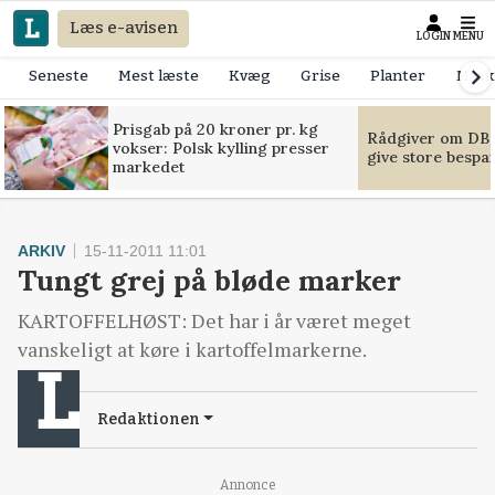
Læs e-avisen
LOGIN
MENU
Seneste
Mest læste
Kvæg
Grise
Planter
Mask
Prisgab på 20 kroner pr. kg
Rådgiver om DB-
vokser: Polsk kylling presser
give store bespa
markedet
ARKIV
15-11-2011 11:01
Tungt grej på bløde marker
KARTOFFELHØST: Det har i år været meget
vanskeligt at køre i kartoffelmarkerne.
Redaktionen
Annonce