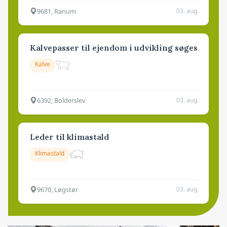
9681, Ranum
03. aug.
Kalvepasser til ejendom i udvikling søges
Kalve
6392, Bolderslev
03. aug.
Leder til klimastald
Klimastald
9670, Løgstør
03. aug.