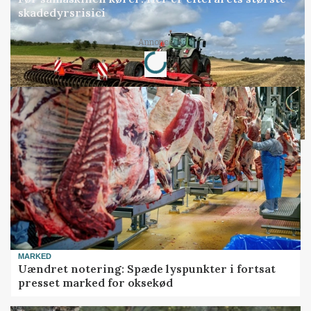
skadedyrsrisici
Loading...
Annonce
MARKED
Uændret notering: Spæde lyspunkter i fortsat
presset marked for oksekød