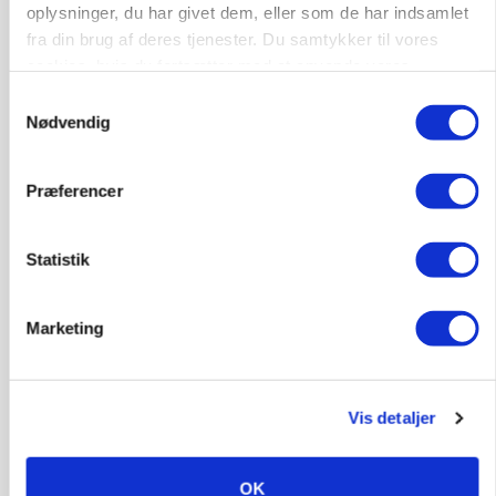
oplysninger, du har givet dem, eller som de har indsamlet
fra din brug af deres tjenester. Du samtykker til vores
cookies, hvis du fortsætter med at anvende vores
hjemmeside.
Samtykkevalg
Nødvendig
MARKEDSFOKUS
Prisgab på 20 kroner pr. kg vokser: Polsk kylling
presser markedet
Præferencer
Statistik
Marketing
Vis detaljer
GRISE
OK
Rådgiver om DB-Tjek: Små justeringer kan give