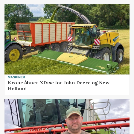
MASKINER
Krone åbner XDisc for John Deere og New
Holland