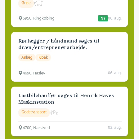
Grise
6950, Ringkøbing
06. aug.
NY
Rørlægger / håndmand søges til
dræn/entreprenørarbejde.
Anlæg
Kloak
4690, Haslev
06. aug.
Lastbilchauffør søges til Henrik Haves
Maskinstation
Godstransport
4700, Næstved
03. aug.