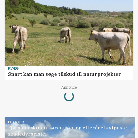
KVÆG
Snart kan man søge tilskud til naturprojekter
Loading...
Annonce
PLANTER
Før såmaskinen kører: Her er efterårets største
skadedyrsrisici