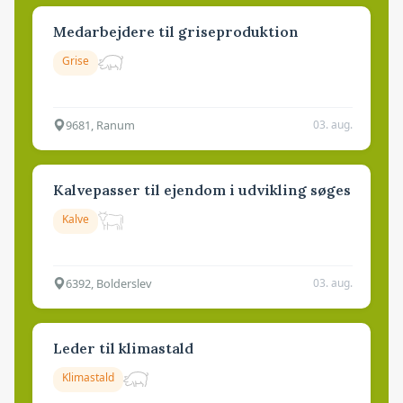
Medarbejdere til griseproduktion
Grise
9681, Ranum
03. aug.
Kalvepasser til ejendom i udvikling søges
Kalve
6392, Bolderslev
03. aug.
Leder til klimastald
Klimastald