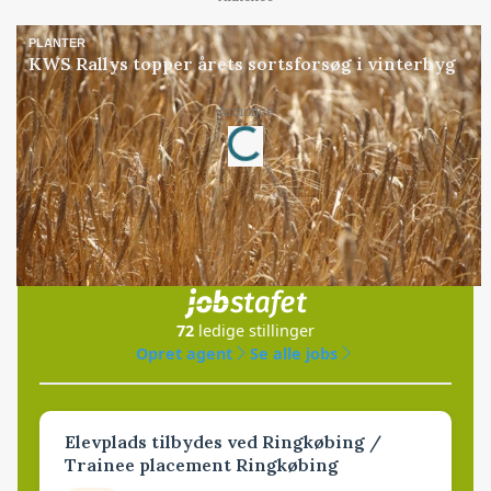
PLANTER
KWS Rallys topper årets sortsforsøg i vinterbyg
Loading...
Annonce
Jobs
i samarbejde med
72
ledige stillinger
Opret agent
Se alle jobs
Elevplads tilbydes ved Ringkøbing /
Trainee placement Ringkøbing