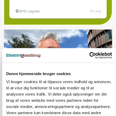
9670, Løgstør
03. aug.
Denne hjemmeside bruger cookies
Vi bruger cookies til at tilpasse vores indhold og annoncer,
til at vise dig funktioner til sociale medier og til at
CAP-I-DANMARK
analysere vores trafik. Vi deler også oplysninger om din
Fjerkræbranchen: - Vi forlanger ens
brug af vores website med vores partnere inden for
konkurrence- og produktionsvilkår
sociale medier, annonceringspartnere og analysepartnere.
Vores partnere kan kombinere disse data med andre