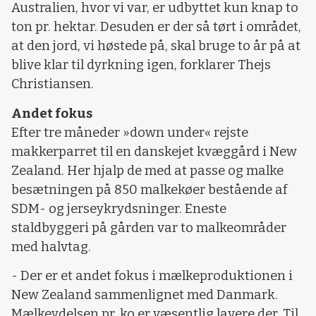
Australien, hvor vi var, er udbyttet kun knap to
ton pr. hektar. Desuden er der så tørt i området,
at den jord, vi høstede på, skal bruge to år på at
blive klar til dyrkning igen, forklarer Thejs
Christiansen.
Andet fokus
Efter tre måneder »down under« rejste
makkerparret til en danskejet kvæggård i New
Zealand. Her hjalp de med at passe og malke
besætningen på 850 malkekøer bestående af
SDM- og jerseykrydsninger. Eneste
staldbyggeri på gården var to malkeområder
med halvtag.
- Der er et andet fokus i mælkeproduktionen i
New Zealand sammenlignet med Danmark.
Mælkeydelsen pr. ko er væsentlig lavere der. Til