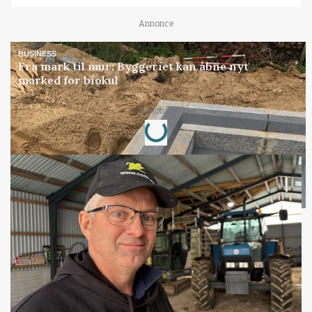
Annonce
BUSINESS
Fra mark til mur: Byggeriet kan åbne nyt
marked for biokul
Loading...
Annonce