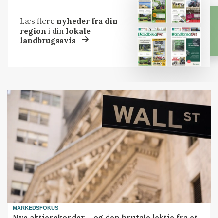
Læs flere
nyheder fra din
region
i din
lokale
landbrugsavis
MARKEDSFOKUS
Nye aktierekorder – og den brutale lektie fra et