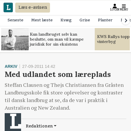
Læs e-avisen
LOGIN
MENU
Seneste
Mest læste
Kvæg
Grise
Planter
Mask
Kun landbruget selv kan
KWS Rallys toppe
beslutte, om man vil kæmpe
vinterbyg
juridisk for sin eksistens
ARKIV
27-09-2011 14:42
Med udlandet som læreplads
Steffan Clausen og Thejs Christiansen fra Gråsten
Landbrugsskole fik store oplevelser og kontraster
til dansk landbrug at se, da de var i praktik i
Australien og New Zealand.
Redaktionen