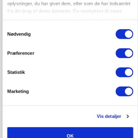
oplysninger, du har givet dem, eller som de har indsamlet
fra din brug af deres tjenester. Du samtykker til vores
cookies, hvis du fortsætter med at anvende vores
hjemmeside.
Samtykkevalg
Nødvendig
Præferencer
LEDER
Statistik
Kun landbruget selv kan beslutte, om man vil
kæmpe juridisk for sin eksistens
Marketing
Vis detaljer
OK