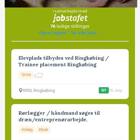
Jobs
i samarbejde med
76
ledige stillinger
Opret agent
Se alle jobs
Elevplads tilbydes ved Ringkøbing /
Trainee placement Ringkøbing
Grise
6950, Ringkøbing
06. aug.
NY
Rørlægger / håndmand søges til
dræn/entreprenørarbejde.
Anlæg
Kloak