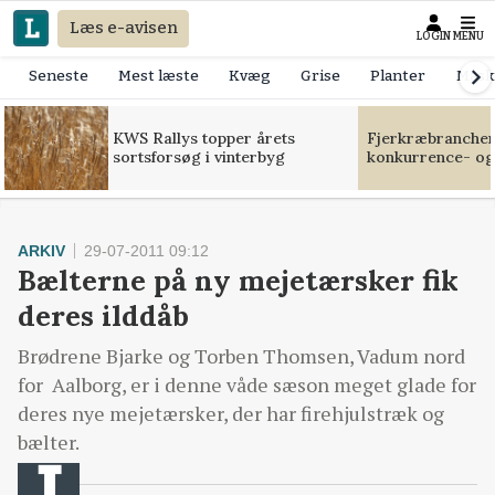
Læs e-avisen
LOGIN
MENU
Seneste
Mest læste
Kvæg
Grise
Planter
Mask
KWS Rallys topper årets
Fjerkræbranchen:
sortsforsøg i vinterbyg
konkurrence- og
ARKIV
29-07-2011 09:12
Bælterne på ny mejetærsker fik
deres ilddåb
Brødrene Bjarke og Torben Thomsen, Vadum nord
for Aalborg, er i denne våde sæson meget glade for
deres nye mejetærsker, der har firehjulstræk og
bælter.