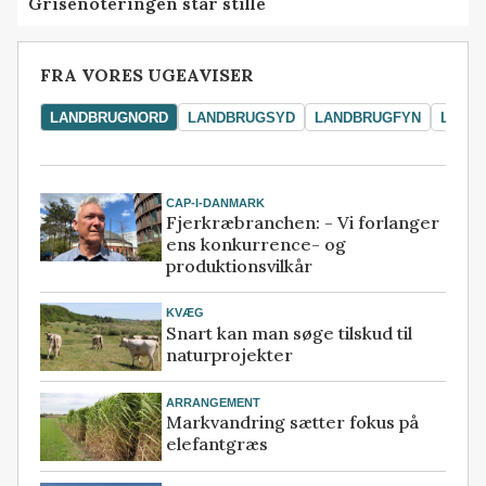
Grisenoteringen står stille
FRA VORES UGEAVISER
LANDBRUGNORD
LANDBRUGSYD
LANDBRUGFYN
LAND
CAP-I-DANMARK
Fjerkræbranchen: - Vi forlanger
ens konkurrence- og
produktionsvilkår
KVÆG
Snart kan man søge tilskud til
naturprojekter
ARRANGEMENT
Markvandring sætter fokus på
elefantgræs