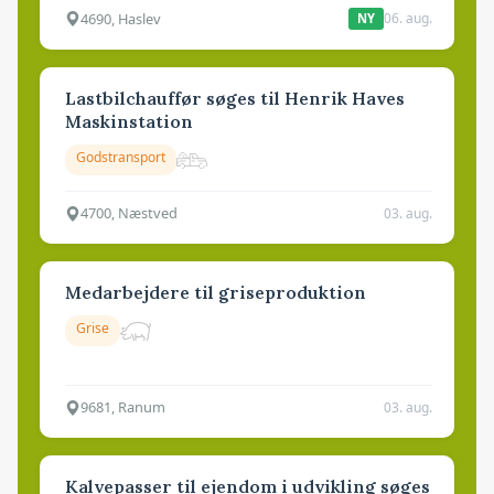
4690, Haslev
06. aug.
NY
Lastbilchauffør søges til Henrik Haves
Maskinstation
Godstransport
4700, Næstved
03. aug.
Medarbejdere til griseproduktion
Grise
9681, Ranum
03. aug.
Kalvepasser til ejendom i udvikling søges