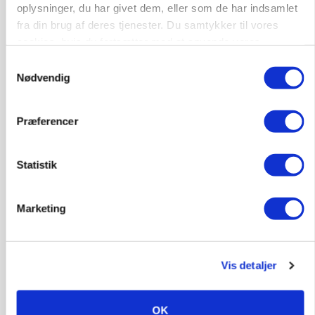
oplysninger, du har givet dem, eller som de har indsamlet
fra din brug af deres tjenester. Du samtykker til vores
cookies, hvis du fortsætter med at anvende vores
hjemmeside.
Samtykkevalg
Nødvendig
Præferencer
KVÆG
Statistik
Snart kan man søge tilskud til naturprojekter
Annonce
Marketing
PLANTER
Før såmaskinen kører: Her er efterårets største
skadedyrsrisici
Vis detaljer
Loading...
Annonce
OK