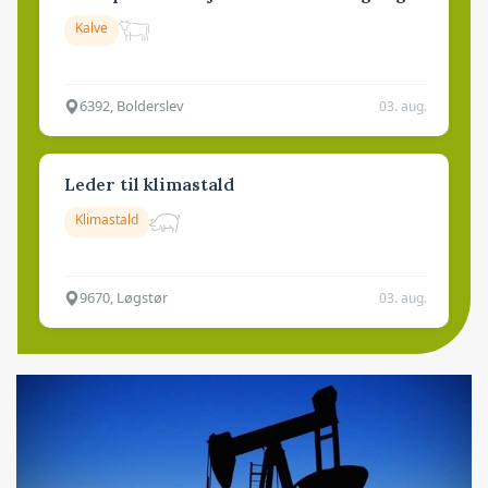
Kalve
6392, Bolderslev
03. aug.
Leder til klimastald
Klimastald
9670, Løgstør
03. aug.