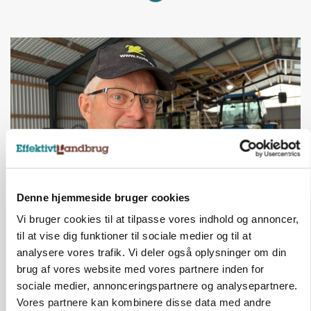
Denne hjemmeside bruger cookies
POLITIK
»Nu stopper I«: Landbrugsdebattør og
Vi bruger cookies til at tilpasse vores indhold og annoncer,
protestgruppe vil demonstrere mod ny
til at vise dig funktioner til sociale medier og til at
gødskningslov
analysere vores trafik. Vi deler også oplysninger om din
brug af vores website med vores partnere inden for
Annonce
sociale medier, annonceringspartnere og analysepartnere.
Vores partnere kan kombinere disse data med andre