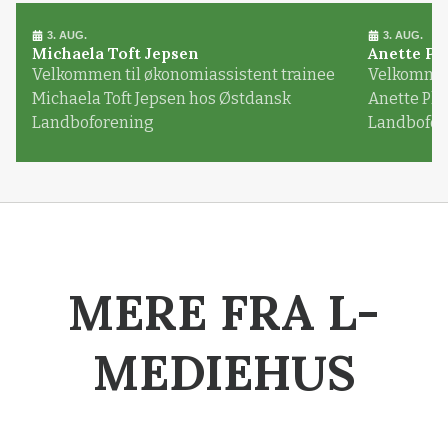
3. AUG.
3. AUG.
Michaela Toft Jepsen
Anette Pl
Velkommen til økonomiassistent trainee
Velkommen 
Michaela Toft Jepsen hos Østdansk
Anette Pl
Landboforening
Landbofor
MERE FRA L-
MEDIEHUS