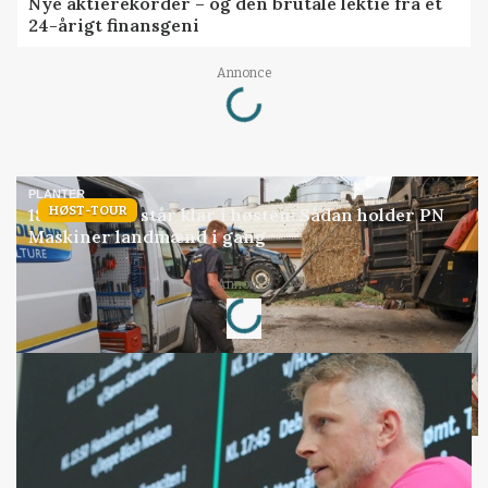
Nye aktierekorder – og den brutale lektie fra et
24-årigt finansgeni
Loading...
Annonce
PLANTER
HØST-TOUR
18 montører står klar i høsten: Sådan holder PN
Maskiner landmænd i gang
Loading...
Annonce