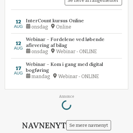
Se flere arrangementer
InterCount kursus Online
12
AUG
onsdag
Online
Webinar – Fordelene ved løbende
12
aflevering af bilag
AUG
onsdag
Webinar - ONLINE
Webinar – Kom i gang med digital
17
bogføring
AUG
mandag
Webinar - ONLINE
Loading...
Annonce
NAVNENYT
Se mere navnenyt