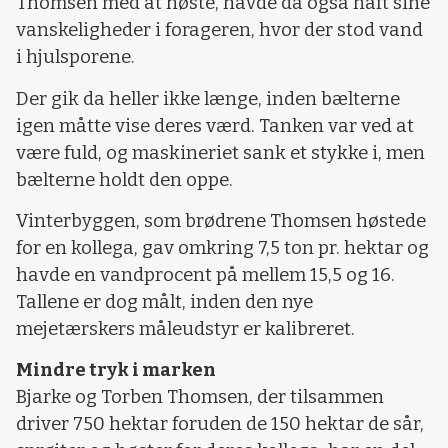
Thomsen med at høste, havde da også haft sine
vanskeligheder i forageren, hvor der stod vand
i hjulsporene.
Der gik da heller ikke længe, inden bælterne
igen måtte vise deres værd. Tanken var ved at
være fuld, og maskineriet sank et stykke i, men
bælterne holdt den oppe.
Vinterbyggen, som brødrene Thomsen høstede
for en kollega, gav omkring 7,5 ton pr. hektar og
havde en vandprocent på mellem 15,5 og 16.
Tallene er dog målt, inden den nye
mejetærskers måleudstyr er kalibreret.
Mindre tryk i marken
Bjarke og Torben Thomsen, der tilsammen
driver 750 hektar foruden de 150 hektar de sår,