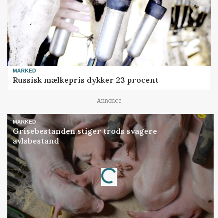
MARKED
Russisk mælkepris dykker 23 procent
Annonce
MARKED
Grisebestanden stiger trods svagere
avlsbestand
Annonce
Loading...