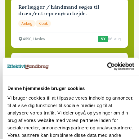
Rørlægger / håndmand søges til
dræn/entreprenørarbejde.
Anlæg
Kloak
4690, Haslev
06. aug.
NY
Lastbilchauffør søges til Henrik Haves
Maskinstation
Godstransport
Denne hjemmeside bruger cookies
4700, Næstved
03. aug.
Vi bruger cookies til at tilpasse vores indhold og annoncer,
til at vise dig funktioner til sociale medier og til at
analysere vores trafik. Vi deler også oplysninger om din
Medarbejdere til griseproduktion
brug af vores website med vores partnere inden for
Grise
sociale medier, annonceringspartnere og analysepartnere.
Vores partnere kan kombinere disse data med andre