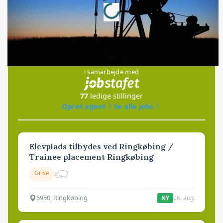
Loading...
Jobs
i samarbejde med
77
ledige stillinger
Opret agent
Se alle jobs
Elevplads tilbydes ved Ringkøbing /
Trainee placement Ringkøbing
Grise
6950, Ringkøbing
06. aug.
NY