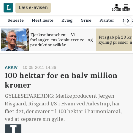
Læs e-avisen
LOGIN
MENU
Seneste
Mest læste
Kvæg
Grise
Planter
Mask
Fjerkræbranchen: - Vi
Prisgab på 20 kr
forlanger ens konkurrence- og
kylling presser 
produktionsvilkår
ARKIV
10-05-2011 14:36
100 hektar for en halv million
kroner
GYLLESEPARERING: Mælkeproducent Jørgen
Risgaard, Risgaard I/S i Hvam ved Aalestrup, har
fået det, der svarer til 100 hektar i harmoniareal,
ved at separere sin gylle.