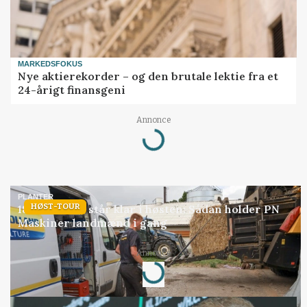
MARKEDSFOKUS
Nye aktierekorder – og den brutale lektie fra et
24-årigt finansgeni
Loading...
Annonce
PLANTER
HØST-TOUR
18 montører står klar i høsten: Sådan holder PN
Maskiner landmænd i gang
Loading...
Annonce