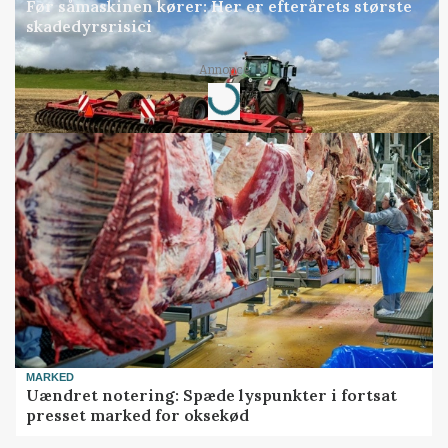
Før såmaskinen kører: Her er efterårets største
skadedyrsrisici
Loading...
Annonce
MARKED
Uændret notering: Spæde lyspunkter i fortsat
presset marked for oksekød