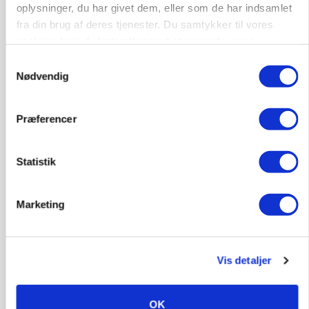
oplysninger, du har givet dem, eller som de har indsamlet
9681, Ranum
03. aug.
fra din brug af deres tjenester. Du samtykker til vores
cookies, hvis du fortsætter med at anvende vores
hjemmeside.
Samtykkevalg
Kalvepasser til ejendom i udvikling søges
Nødvendig
Kalve
Præferencer
6392, Bolderslev
03. aug.
Statistik
Leder til klimastald
Marketing
Klimastald
Vis detaljer
9670, Løgstør
03. aug.
OK