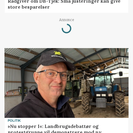
Rådgiver om DB-Tjek: Små justeringer kan give
store besparelser
Loading...
Annonce
POLITIK
»Nu stopper I«: Landbrugsdebattør og
protestgruppe vil demonstrere mod ny