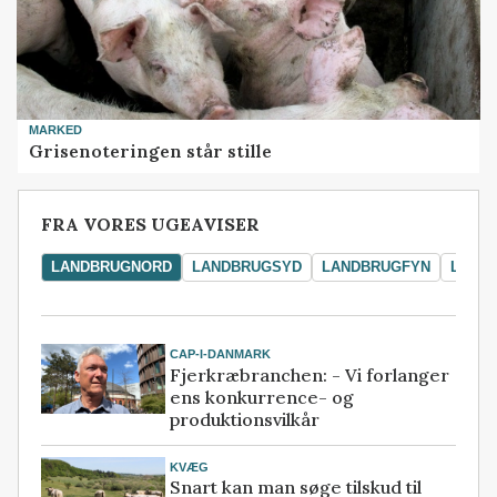
MARKED
Grisenoteringen står stille
FRA VORES UGEAVISER
LANDBRUGNORD
LANDBRUGSYD
LANDBRUGFYN
LAND
CAP-I-DANMARK
Fjerkræbranchen: - Vi forlanger
ens konkurrence- og
produktionsvilkår
KVÆG
Snart kan man søge tilskud til